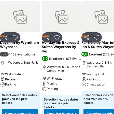
Hôtel
Hôtel
Hôtel
2 Étoiles
3 Étoiles
3 Étoiles
Partager
Ajouter à mes favoris
Partager
Ajouter à mes favoris
Partager
Ajouter à
Days Inn by Wyndham
Holiday Inn Express &
Fairfield by Marrio
Waycross
Suites Waycross By
Inn & Suites Wayc
Ihg
6,9
8,6
(
1 153 évaluations
)
Excellent
(
373 év
9,0
Excellent
(
1 975 évaluations
)
Waycross, Etats-Unis
Waycross, à 3.4 km
Centre-ville
Waycross, à 2.5 km de :
Centre-ville
Wi-Fi gratuit
Wi-Fi gratuit
Wi-Fi gratuit
Piscine
Parking
Piscine
Parking
Climatisation
Parking
Consulter les prix
Consulter les pri
Sélectionnez des dates
Sélectionnez des da
Consulter les prix
pour voir les prix
pour voir les prix
Sélectionnez des dates
exacts
exacts
pour voir les prix
exacts
Consulter les prix
Consulter les prix
Consulter les prix