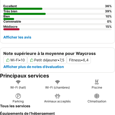
ferrées.
Excellent
36
%
Très bien
39
%
Bien
10
%
Convenable
0
%
Médiocre
15
%
Afficher les avis
Note supérieure à la moyenne pour Waycross
Wi-Fi
•
10
Petit déjeuner
•
7,5
Fitness
•
6,4
Afficher plus de notes d’évaluation
Principaux services
Wi-Fi (hall)
Wi-Fi (chambres)
Piscine
Parking
Animaux acceptés
Climatisation
Tous les services
Équipements de l’hébergement