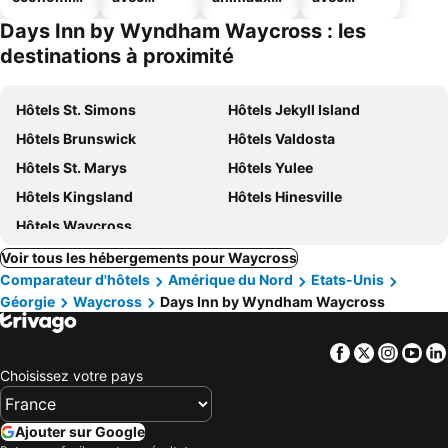
ues
piscine
acceptés
parking
Days Inn by Wyndham Waycross : les
destinations à proximité
Hôtels St. Simons
Hôtels Jekyll Island
Hôtels Brunswick
Hôtels Valdosta
Hôtels St. Marys
Hôtels Yulee
Hôtels Kingsland
Hôtels Hinesville
Hôtels Waycross
Voir tous les hébergements pour Waycross
Comparateur d'hôtels
Amérique du Nord
Etats-Unis
Géorgie
Waycross
Days Inn by Wyndham Waycross
Facebook
Twitter
Insta
Yo
Choisissez votre pays
Ajouter sur Google