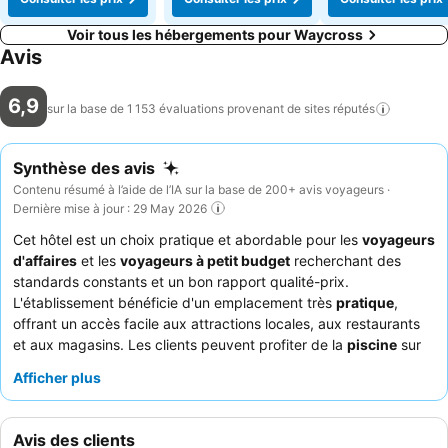
Voir tous les hébergements pour Waycross
Avis
6,9
sur la base de 1 153 évaluations provenant de sites
réputés
Synthèse des avis
Contenu résumé à l’aide de l’IA sur la base de 200+ avis voyageurs ·
Dernière mise à jour : 29 May 2026
Cet hôtel est un choix pratique et abordable pour les
voyageurs
d'affaires
et les
voyageurs à petit budget
recherchant des
standards constants et un bon rapport qualité-prix.
L'établissement bénéficie d'un emplacement très
pratique
,
offrant un accès facile aux attractions locales, aux restaurants
et aux magasins. Les clients peuvent profiter de la
piscine
sur
place et de la commodité d'un
lave-linge et sèche-linge
.
Afficher plus
L'
équipe de la réception
est souvent félicitée pour sa gentillesse
et son efficacité. Pour une expérience plus calme, les clients
peuvent préférer les chambres ne donnant pas sur les voies
Avis des clients