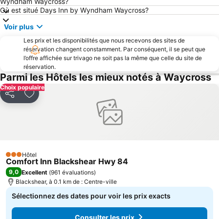
Wyndham Waycross?
Où est situé Days Inn by Wyndham Waycross?
Voir plus
Les prix et les disponibilités que nous recevons des sites de
réservation changent constamment. Par conséquent, il se peut que
l’offre affichée sur trivago ne soit pas la même que celle du site de
réservation.
Parmi les Hôtels les mieux notés à Waycross
Choix populaire
Partager
Ajouter à mes favoris
Hôtel
3 Étoiles
Comfort Inn Blackshear Hwy 84
9,0
Excellent
(
961 évaluations
)
Blackshear, à 0.1 km de : Centre-ville
Sélectionnez des dates pour voir les prix exacts
Consulter les prix