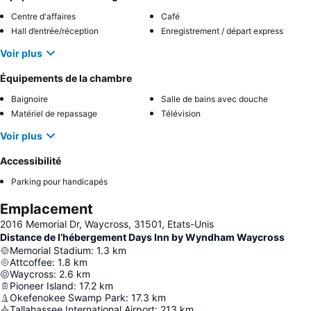
Centre d'affaires
Café
Hall d’entrée/réception
Enregistrement / départ express
Voir plus
Équipements de la chambre
Baignoire
Salle de bains avec douche
Matériel de repassage
Télévision
Voir plus
Accessibilité
Parking pour handicapés
Emplacement
2016 Memorial Dr, Waycross, 31501, Etats-Unis
Distance de l’hébergement Days Inn by Wyndham Waycross
Memorial Stadium
:
1.3
km
Attcoffee
:
1.8
km
Waycross
:
2.6
km
Pioneer Island
:
17.2
km
Okefenokee Swamp Park
:
17.3
km
Tallahassee International Airport
:
213
km