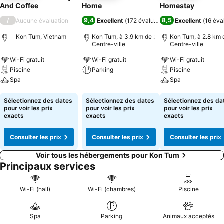
And Coffee
Home
Homestay
/
9,4
8,5
Aucune évaluation
Excellent
(
172 évaluations
)
Excellent
(
16 éva
Kon Tum, Vietnam
Kon Tum, à 3.9 km de :
Kon Tum, à 2.8 km d
Centre-ville
Centre-ville
Wi-Fi gratuit
Wi-Fi gratuit
Wi-Fi gratuit
Piscine
Parking
Piscine
Spa
Spa
Consulter les prix
Consulter les prix
Consulter les pri
Sélectionnez des dates
Sélectionnez des dates
Sélectionnez des da
pour voir les prix
pour voir les prix
pour voir les prix
exacts
exacts
exacts
Consulter les prix
Consulter les prix
Consulter les prix
Voir tous les hébergements pour Kon Tum
Principaux services
Wi-Fi (hall)
Wi-Fi (chambres)
Piscine
Spa
Parking
Animaux acceptés