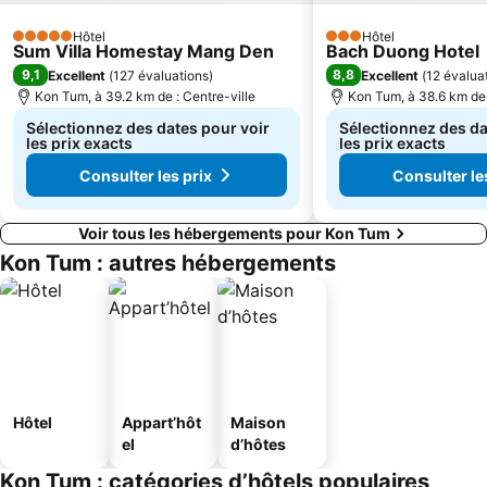
Hôtel
Hôtel
5 Étoiles
3 Étoiles
Sum Villa Homestay Mang Den
Bach Duong Hotel
9,1
8,8
Excellent
(
127 évaluations
)
Excellent
(
12 évalua
Kon Tum, à 39.2 km de : Centre-ville
Kon Tum, à 38.6 km de 
Sélectionnez des dates pour voir
Sélectionnez des da
les prix exacts
les prix exacts
Consulter les prix
Consulter le
Voir tous les hébergements pour Kon Tum
Kon Tum : autres hébergements
Hôtel
Appart’hôt
Maison
el
d’hôtes
Kon Tum : catégories d’hôtels populaires