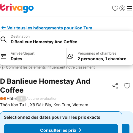
Favoris
Se con
Me
Voir tous les hébergements pour Kon Tum
Destination
D Banlieue Homestay And Coffee
Arrivée/départ
Personnes et chambres
Dates
2 personnes, 1 chambre
Comment les paiements influencent notre classement
D Banlieue Homestay And
Coffee
Partager
Aj
Hôtel
/
Aucune évaluation
2 Étoiles
Thôn Kon Tu II, Xã Đắk Bla, Kon Tum, Vietnam
Sélectionnez des dates pour voir les prix exacts
Sélectionnez des dates pour voir les prix exacts
Consulter les prix
Consulter les prix