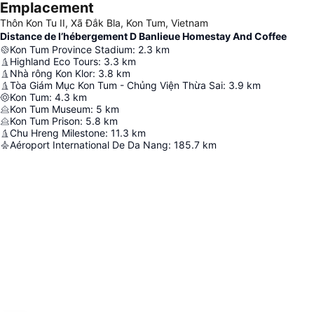
Emplacement
Thôn Kon Tu II, Xã Đắk Bla, Kon Tum, Vietnam
Distance de l’hébergement D Banlieue Homestay And Coffee
Kon Tum Province Stadium
:
2.3
km
Highland Eco Tours
:
3.3
km
Nhà rông Kon Klor
:
3.8
km
Tòa Giám Mục Kon Tum - Chủng Viện Thừa Sai
:
3.9
km
Kon Tum
:
4.3
km
Kon Tum Museum
:
5
km
Kon Tum Prison
:
5.8
km
Chu Hreng Milestone
:
11.3
km
Aéroport International De Da Nang
:
185.7
km