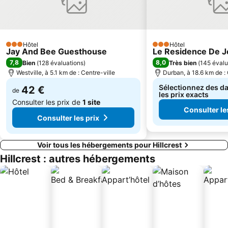
Hôtel
Hôtel
3 Étoiles
3 Étoiles
Jay And Bee Guesthouse
Le Residence De 
7,8
8,0
Bien
(
128 évaluations
)
Très bien
(
145 évalu
Westville, à 5.1 km de : Centre-ville
Durban, à 18.6 km de : 
Sélectionnez des da
42 €
de
les prix exacts
Consulter les prix de
1 site
Consulter le
Consulter les prix
Voir tous les hébergements pour Hillcrest
Hillcrest : autres hébergements