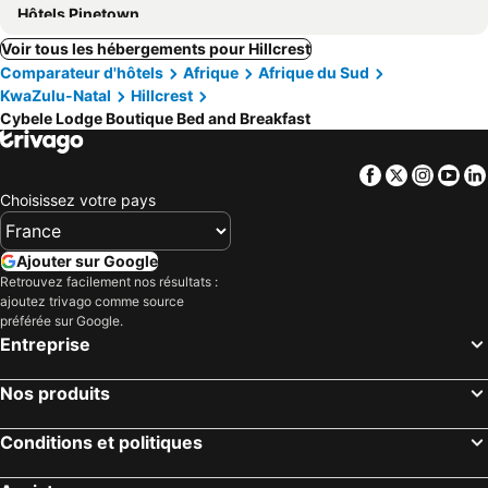
Hôtels Pinetown
Voir tous les hébergements pour Hillcrest
Comparateur d'hôtels
Afrique
Afrique du Sud
KwaZulu-Natal
Hillcrest
Cybele Lodge Boutique Bed and Breakfast
Facebook
Twitter
Insta
Yo
Choisissez votre pays
Ajouter sur Google
Retrouvez facilement nos résultats :
ajoutez trivago comme source
préférée sur Google.
Entreprise
Nos produits
Conditions et politiques