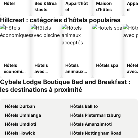
Hôtel
Bed & Brea
Appart’hôt
Maison
Appa
kfasts
el
d’hôtes
el
Hillcrest : catégories d’hôtels populaires
Hôtels
Hôtels
Hôtels
Hôtels spa
Hôte
économiq
avec
animaux
avec
ues
piscine
acceptés
park
Cybele Lodge Boutique Bed and Breakfast :
les destinations à proximité
Hôtels Durban
Hôtels Ballito
Hôtels Umhlanga
Hôtels Pietermaritzburg
Hôtels Umdloti
Hôtels Amanzimtoti
Hôtels Howick
Hôtels Nottingham Road