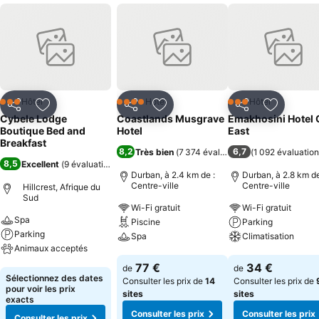
Hôtel
Hôtel
Hôtel
3 Étoiles
4 Étoiles
3 Étoiles
Partager
Ajouter à mes favoris
Partager
Ajouter à mes favoris
Partager
Ajouter à
Cybele Lodge
Coastlands Musgrave
Emakhosini Hotel 
Boutique Bed and
Hotel
East
Breakfast
8,2
6,7
Très bien
(
7 374 évaluations
)
(
1 092 évaluatio
8,5
Excellent
(
9 évaluations
)
Durban, à 2.4 km de :
Durban, à 2.8 km de
Centre-ville
Centre-ville
Hillcrest, Afrique du
Sud
Wi-Fi gratuit
Wi-Fi gratuit
Spa
Piscine
Parking
Parking
Spa
Climatisation
Animaux acceptés
Consulter les prix
Consulter les pri
77 €
34 €
de
de
Consulter les prix
Sélectionnez des dates
Consulter les prix de
14
Consulter les prix de
pour voir les prix
sites
sites
exacts
Consulter les prix
Consulter les prix
Consulter les prix