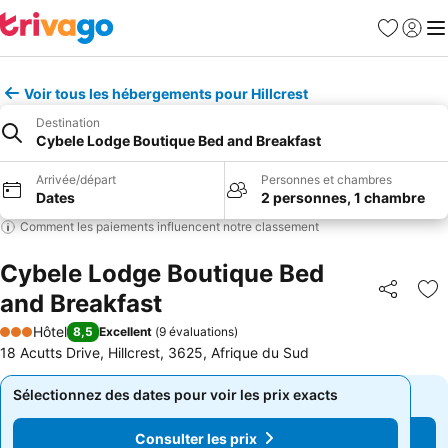
Favoris
Se con
Me
Voir tous les hébergements pour Hillcrest
Destination
Cybele Lodge Boutique Bed and Breakfast
Arrivée/départ
Personnes et chambres
Dates
2 personnes, 1 chambre
Comment les paiements influencent notre classement
Cybele Lodge Boutique Bed
and Breakfast
Partager
Aj
Hôtel
8,5
Excellent
(
9 évaluations
)
3 Étoiles
18 Acutts Drive, Hillcrest, 3625, Afrique du Sud
Sélectionnez des dates pour voir les prix exacts
Sélectionnez des dates pour voir les prix exacts
Consulter les prix
Consulter les prix