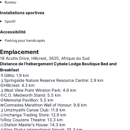
Bureau
Installations sportives
Sportif
Accessibilité
Parking pour handicapés
Emplacement
18 Acutts Drive, Hillcrest, 3625, Afrique du Sud
Distance de l’hébergement Cybele Lodge Boutique Bed and
Breakfast
Gillits
:
1.9
km
Springside Nature Reserve Resource Centre
:
2.9
km
Hillcrest
:
4.2
km
West View Point Winston Park
:
4.6
km
C.O. Medworth Stand
:
5.5
km
Memorial Pavillion
:
5.5
km
Comrades Marathon Wall of Honour
:
9.8
km
Umzinyathi Canoe Club
:
11.9
km
Inchanga Trading Store
:
12.9
km
Roy Couzens Theatre
:
13.3
km
Station Master's House
:
14.3
km
King Shaka International Airport
:
35.3
km