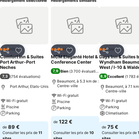
Hébergement sélectionné
Hébergements similaires
Hôtel
Hôtel
Hôtel
3 Étoiles
4 Étoiles
2 Étoiles
Partager
Ajouter à mes favoris
Partager
Ajouter à mes favoris
Partager
Ajouter à
Comfort Inn & Suites
MCM Eleganté Hotel &
Days Inn & Suites 
Port Arthur-Port
Conference Center
Wyndham Beaumo
Neches
West / I-10 & Wald
7,9
Bien
(
3 700 évaluations
)
7,3
8,9
(
754 évaluations
)
Excellent
(
1 783 é
Beaumont, à 5.3 km de :
Centre-ville
Port Arthur, Etats-Unis
Beaumont, à 7.1 km 
Centre-ville
Wi-Fi gratuit
Wi-Fi gratuit
Wi-Fi gratuit
Piscine
Piscine
Parking
Parking
Parking
Climatisation
Consulter les prix
122 €
de
Consulter les prix
Consulter les pri
89 €
75 €
de
de
Consulter les prix de
11
Consulter les prix de
10
Consulter les prix de
sites
sites
sites