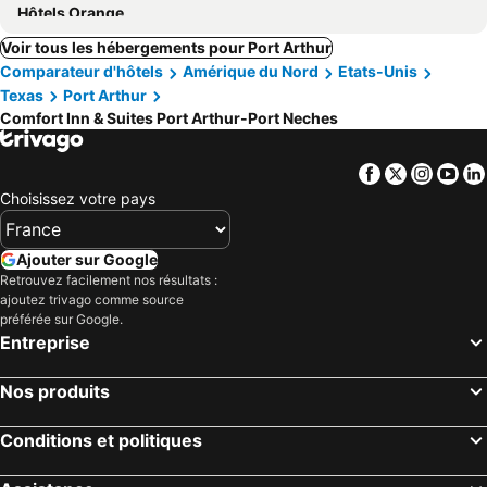
Hôtels Orange
Voir tous les hébergements pour Port Arthur
Comparateur d'hôtels
Amérique du Nord
Etats-Unis
Texas
Port Arthur
Comfort Inn & Suites Port Arthur-Port Neches
Facebook
Twitter
Insta
Yo
Choisissez votre pays
Ajouter sur Google
Retrouvez facilement nos résultats :
ajoutez trivago comme source
préférée sur Google.
Entreprise
Nos produits
Conditions et politiques