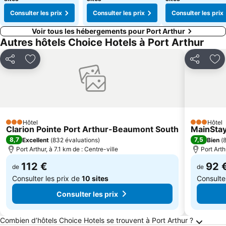
Consulter les prix
Consulter les prix
Consulter les prix
Voir tous les hébergements pour Port Arthur
Autres hôtels Choice Hotels à Port Arthur
Partager
Ajouter à mes favoris
Partager
Ajo
Hôtel
Hôtel
3 Étoiles
3 Étoiles
Clarion Pointe Port Arthur-Beaumont South
MainStay
8,7
7,5
Excellent
(
832 évaluations
)
Bien
(
8
Port Arthur, à 7.1 km de : Centre-ville
Port Arth
112 €
92 
de
de
Consulter les prix de
10 sites
Consulte
Consulter les prix
Questions fréquemment posées au sujet de Po
Combien d’hôtels Choice Hotels se trouvent à Port Arthur ?