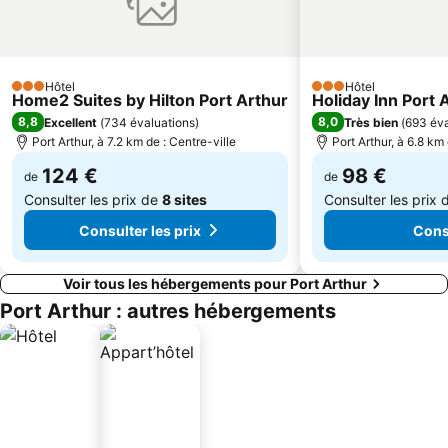
Hôtel
Hôtel
3 Étoiles
3 Étoiles
Home2 Suites by Hilton Port Arthur
Holiday Inn Port 
8,8
8,0
Excellent
(
734 évaluations
)
Très bien
(
693 éva
Port Arthur, à 7.2 km de : Centre-ville
Port Arthur, à 6.8 km 
124 €
98 €
de
de
Consulter les prix de
8 sites
Consulter les prix
Consulter les prix
Consu
Voir tous les hébergements pour Port Arthur
Port Arthur : autres hébergements