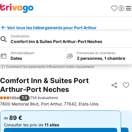
Favoris
Se con
Me
Voir tous les hébergements pour Port Arthur
Destination
Comfort Inn & Suites Port Arthur-Port Neches
Arrivée/départ
Personnes et chambres
Dates
2 personnes, 1 chambre
Comment les paiements influencent notre classement
Comfort Inn & Suites Port
Arthur-Port Neches
Partager
Aj
Hôtel
7,3
(
754 évaluations
)
3 Étoiles
7800 Memorial Blvd, Port Arthur, 77642, Etats-Unis
89 €
89 €
de
de
Consulter les prix de
11 sites
Consulter les prix de
11 sites