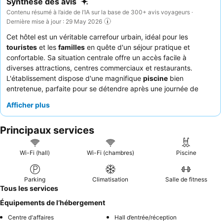
Synthèse des avis
Contenu résumé à l’aide de l’IA sur la base de 300+ avis voyageurs ·
Dernière mise à jour : 29 May 2026
Cet hôtel est un véritable carrefour urbain, idéal pour les
touristes
et les
familles
en quête d'un séjour pratique et
confortable. Sa situation centrale offre un accès facile à
diverses attractions, centres commerciaux et restaurants.
L'établissement dispose d'une magnifique
piscine
bien
entretenue, parfaite pour se détendre après une journée de
découverte. Les clients ne tarissent pas d'éloges sur le
Afficher plus
personnel aimable et serviable
, en particulier l'équipe efficace
de la réception, et apprécient la commodité du petit-déjeuner
Principaux services
gratuit. Pour une expérience plus calme, il est conseillé aux
clients de demander une chambre donnant sur le jardin.
Wi-Fi (hall)
Wi-Fi (chambres)
Piscine
Parking
Climatisation
Salle de fitness
Tous les services
Équipements de l’hébergement
Centre d'affaires
Hall d’entrée/réception