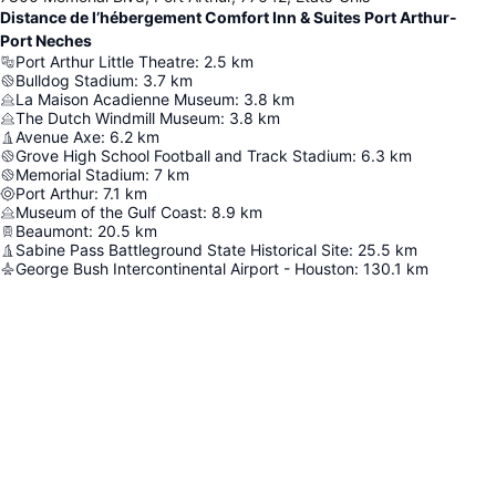
Distance de l’hébergement Comfort Inn & Suites Port Arthur-
Port Neches
Port Arthur Little Theatre
:
2.5
km
Bulldog Stadium
:
3.7
km
La Maison Acadienne Museum
:
3.8
km
The Dutch Windmill Museum
:
3.8
km
Avenue Axe
:
6.2
km
Grove High School Football and Track Stadium
:
6.3
km
Memorial Stadium
:
7
km
Port Arthur
:
7.1
km
Museum of the Gulf Coast
:
8.9
km
Beaumont
:
20.5
km
Sabine Pass Battleground State Historical Site
:
25.5
km
George Bush Intercontinental Airport - Houston
:
130.1
km