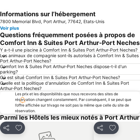
Informations sur l’hébergement
Agrandir la carte
7800 Memorial Blvd, Port Arthur, 77642, Etats-Unis
Voir plus
Questions fréquemment posées à propos de
Comfort Inn & Suites Port Arthur-Port Neches
Y a-t-il une piscine à Comfort Inn & Suites Port Arthur-Port Neches?
Les animaux de compagnie sont-ils autorisés à Comfort Inn & Suites
Port Arthur-Port Neches?
Comfort Inn & Suites Port Arthur-Port Neches dispose-t-il d'un
parking?
Où est situé Comfort Inn & Suites Port Arthur-Port Neches?
Quelle est la politique d'annulation de Comfort Inn & Suites Port
Arthur-Port Neches?
Les prix et les disponibilités que nous recevons des sites de
réservation changent constamment. Par conséquent, il se peut que
l’offre affichée sur trivago ne soit pas la même que celle du site de
réservation.
Parmi les Hôtels les mieux notés à Port Arthur
Partager
Ajouter à mes favoris
Partager
Ajouter à m