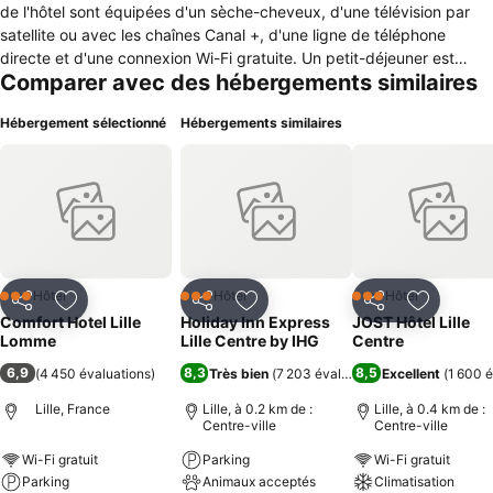
de l'hôtel sont équipées d'un sèche-cheveux, d'une télévision par
satellite ou avec les chaînes Canal +, d'une ligne de téléphone
directe et d'une connexion Wi-Fi gratuite. Un petit-déjeuner est
Comparer avec des hébergements similaires
disponible du lundi au vendredi de 6h à 9h30 et le weekend de 7h à
10h. Les équipements comprennent: Wifi gratuit Petit déjeuner
Hébergement sélectionné
Hébergements similaires
buffet complet * Espace de réunion Parking pour autobus et
camions Copier, imprimer et télécopier Les chambres disposent de:
Micro-ondes et réfrigérateur Télévision à écran plat Machine à café
Sèche-cheveux Fer et table à repasser Un petit-déjeuner buffet est
servi sur place. Cet établissement a également été bien noté pour
son excellent rapport qualité/prix à Lomme ! Les clients en ont plus
pour leur argent en comparaison avec d'autres établissements dans
cette ville.
Hôtel
Hôtel
Hôtel
3 Étoiles
3 Étoiles
3 Étoiles
Partager
Ajouter à mes favoris
Partager
Ajouter à mes favoris
Partager
Ajouter à
Comfort Hotel Lille
Holiday Inn Express
JOST Hôtel Lille
Lomme
Lille Centre by IHG
Centre
6,9
8,3
8,5
(
4 450 évaluations
)
Très bien
(
7 203 évaluations
Excellent
)
(
1 600 é
Lille, France
Lille, à 0.2 km de :
Lille, à 0.4 km de :
Centre-ville
Centre-ville
Wi-Fi gratuit
Parking
Wi-Fi gratuit
Parking
Animaux acceptés
Climatisation