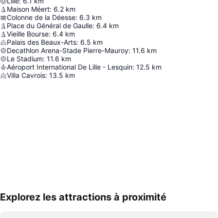
Lille
:
6.1
km
Maison Méert
:
6.2
km
Colonne de la Déesse
:
6.3
km
Place du Général de Gaulle
:
6.4
km
Vieille Bourse
:
6.4
km
Palais des Beaux-Arts
:
6.5
km
Decathlon Arena-Stade Pierre-Mauroy
:
11.6
km
Le Stadium
:
11.6
km
Aéroport International De Lille - Lesquin
:
12.5
km
Villa Cavrois
:
13.5
km
Explorez les attractions à proximité
Agrandir la carte