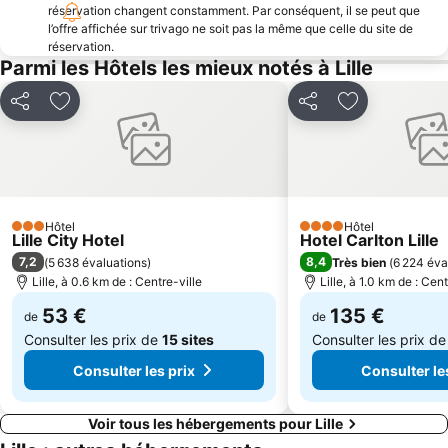
réservation changent constamment. Par conséquent, il se peut que
Tournai - A la découverte de la Ville
Centre de la Verrerie d'en Haut
l’offre affichée sur trivago ne soit pas la même que celle du site de
réservation.
Bulles en Nord
Le Louvre-Lens
Parmi les Hôtels les mieux notés à Lille
Nord-Pas de Calais Mining Basin
Musée de la Tour d'Ostrevent
Partager
Ajouter à mes favoris
Partager
Ajouter à mes
La Vieille Bourse
Parc du Lac du Héron
La Piscine
Parc de Loisirs les Prés du Hem
Patinoire Olympique Serge Charles
Eglise Saint-Pierre d'Ascq
Hôtel de Ville et son Beffroi
Aérodrome d'Arras - Roclincourt
Hôtel
Hôtel
Chambre de Commerce et d'Industrie
Hippodrome Serge Charles
3 Étoiles
4 Étoiles
Lille City Hotel
Hotel Carlton Lille
Kortrijk 1302 one day seven centuries
Hippodroom Waregem
7,2
8,4
(
5 638 évaluations
)
Très bien
(
6 224 éva
Lille, à 0.6 km de : Centre-ville
Lille, à 1.0 km de : Cent
53 €
135 €
de
de
Consulter les prix de
15 sites
Consulter les prix d
Consulter les prix
Consulter le
Voir tous les hébergements pour Lille