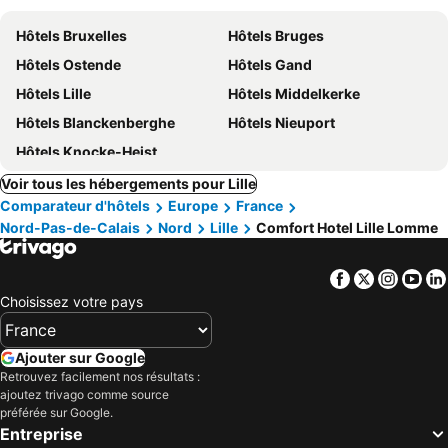
Hôtels Bruxelles
Hôtels Bruges
Hôtels Ostende
Hôtels Gand
Hôtels Lille
Hôtels Middelkerke
Hôtels Blanckenberghe
Hôtels Nieuport
Hôtels Knocke-Heist
Voir tous les hébergements pour Lille
Comparateur d'hôtels
Europe
France
Nord-Pas-de-Calais
Nord
Lille
Comfort Hotel Lille Lomme
Facebook
Twitter
Insta
Yo
Choisissez votre pays
Ajouter sur Google
Retrouvez facilement nos résultats :
ajoutez trivago comme source
préférée sur Google.
Entreprise