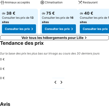
Animaux acceptés
Climatisation
Restaurant
Consulter les prix
Consulter les prix
Consulter les pri
38 €
75 €
40 €
de
de
de
Consulter les prix de
13
Consulter les prix de
16
Consulter les prix de
sites
sites
sites
Consulter les prix
Consulter les prix
Consulter les prix
Voir tous les hébergements pour Lille
Tendance des prix
Sur la base des prix les plus bas sur trivago au cours des 30 derniers jours
0 €
0 €
0 €
Avis