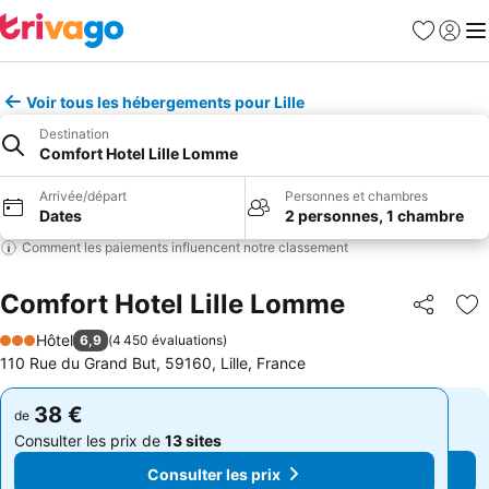
Favoris
Se con
Me
Voir tous les hébergements pour Lille
Destination
Comfort Hotel Lille Lomme
Arrivée/départ
Personnes et chambres
Dates
2 personnes, 1 chambre
Comment les paiements influencent notre classement
Comfort Hotel Lille Lomme
Partager
Aj
Hôtel
6,9
(
4 450 évaluations
)
3 Étoiles
110 Rue du Grand But, 59160, Lille, France
38 €
38 €
de
de
Consulter les prix de
13 sites
Consulter les prix de
13 sites
Consulter les prix
Consulter les prix