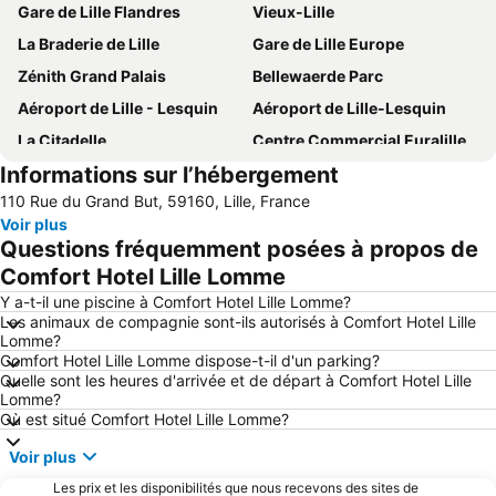
Gare de Lille Flandres
Vieux-Lille
La Braderie de Lille
Gare de Lille Europe
Zénith Grand Palais
Bellewaerde Parc
Aéroport de Lille - Lesquin
Aéroport de Lille-Lesquin
La Citadelle
Centre Commercial Euralille
Informations sur l’hébergement
Marché de Noël de Lille
Théâtre Sébastopol
110 Rue du Grand But, 59160, Lille, France
Casino Barrière de Lille
Gayant Expo
Voir plus
Le Grand Cabaret
Stadium Lille Métropole
Questions fréquemment posées à propos de
Parc d'Olhain
Les Places
Comfort Hotel Lille Lomme
Marché de Wazemmes
Kinepolis Lomme
Y a-t-il une piscine à Comfort Hotel Lille Lomme?
Les animaux de compagnie sont-ils autorisés à Comfort Hotel Lille
Bowling des Flandres
Lille
Lomme?
Comfort Hotel Lille Lomme dispose-t-il d'un parking?
Centre Commercial V2
La Condition Publique
Quelle sont les heures d'arrivée et de départ à Comfort Hotel Lille
Kortrijk Congé
Les Turbulentes de Vieux Condé
Lomme?
Où est situé Comfort Hotel Lille Lomme?
Citadelle de Lille
Palais des Beaux Arts
Voir plus
Aéronef
Menin Gate
Les prix et les disponibilités que nous recevons des sites de
Piscine Olympique Marx Dormoy
Parc Zoologique de Lille