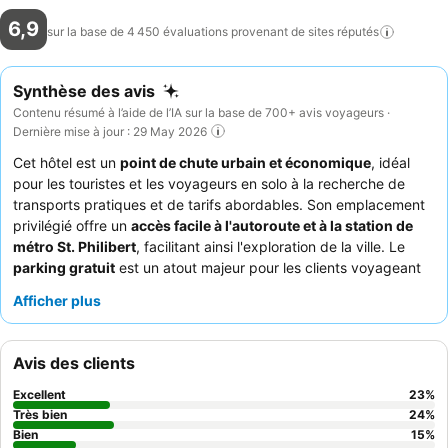
6,9
sur la base de 4 450 évaluations provenant de sites
réputés
Synthèse des avis
Contenu résumé à l’aide de l’IA sur la base de 700+ avis voyageurs ·
Dernière mise à jour : 29 May 2026
Cet hôtel est un
point de chute urbain et économique
, idéal
pour les touristes et les voyageurs en solo à la recherche de
transports pratiques et de tarifs abordables. Son emplacement
privilégié offre un
accès facile à l'autoroute et à la station de
métro St. Philibert
, facilitant ainsi l'exploration de la ville. Le
parking gratuit
est un atout majeur pour les clients voyageant
en voiture. Le personnel est constamment félicité pour son
Afficher plus
amabilité et sa serviabilité, et le petit-déjeuner reçoit des
commentaires positifs pour sa qualité et la variété de ses
produits frais, le café excellent étant un point fort. Pour une
Avis des clients
expérience plus paisible, demandez une chambre donnant sur
le jardin afin de minimiser les nuisances sonores.
Excellent
23
%
Très bien
24
%
Bien
15
%