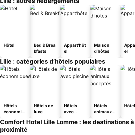
Lille : autres hébergements
Hôtel
Bed & Brea
Appart’hôt
Maison
Appa
kfasts
el
d’hôtes
el
Lille : catégories d’hôtels populaires
Hôtels
Hôtels de
Hôtels
Hôtels
Hôtel
économiq
luxe
avec
animaux
ues
piscine
acceptés
Comfort Hotel Lille Lomme : les destinations à
proximité