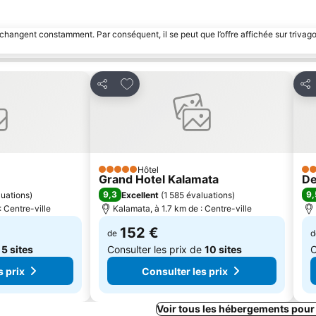
 changent constamment. Par conséquent, il se peut que l’offre affichée sur trivago
avoris
Ajouter à mes favoris
Partager
Par
Hôtel
5 Étoiles
3 É
Grand Hotel Kalamata
De
9,3
9,
luations
)
Excellent
(
1 585 évaluations
)
 Centre-ville
Kalamata, à 1.7 km de : Centre-ville
152 €
de
d
e
5 sites
Consulter les prix de
10 sites
C
s prix
Consulter les prix
Voir tous les hébergements pour