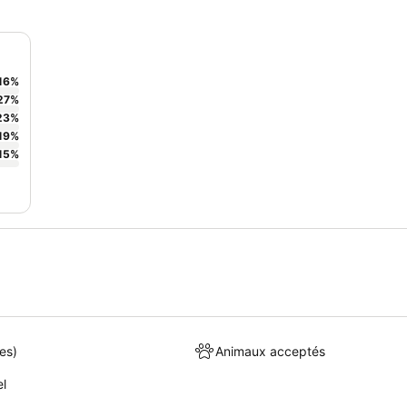
16
%
27
%
23
%
19
%
15
%
es)
Animaux acceptés
el