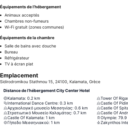
Équipements de l’hébergement
Animaux acceptés
Chambres non-fumeurs
Wi-Fi gratuit (zones communes)
Équipements de la chambre
Salle de bains avec douche
Bureau
Réfrigérateur
TV à écran plat
Emplacement
Sidirodromikou Stathmou 15, 24100, Kalamata, Grèce
Distance de l’hébergement City Center Hotel
Kalamata
:
0.2
km
Tower Of Riga
International Dance Centre
:
0.3
km
Castle Of Pidi
Αρχαιολογικό μουσείο Μεσσηνίας
:
0.6
km
Castle Of Spita
Στρατιωτικό Μουσείο Καλαμάτας
:
0.7
km
Castle Of And
Castle Of Kalamata
:
1
km
Olympie
:
79.9
Γήπεδο Μεσσηνιακού
:
1
km