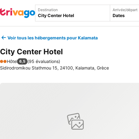
Destination
Arrivée/départ
Dates
Voir tous les hébergements pour Kalamata
City Center Hotel
Hôtel
(
95 évaluations
)
6,5
2 Étoiles
Sidirodromikou Stathmou 15, 24100, Kalamata, Grèce