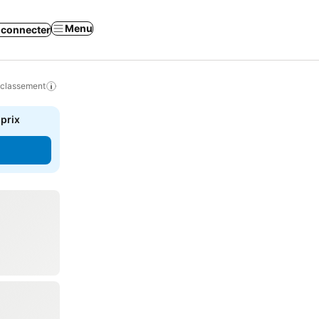
Menu
 connecter
 classement
 prix