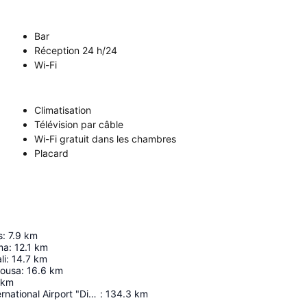
Bar
Réception 24 h/24
Wi-Fi
Climatisation
Télévision par câble
Wi-Fi gratuit dans les chambres
Placard
s
:
7.9
km
ma
:
12.1
km
li
:
14.7
km
rousa
:
16.6
km
km
Zakynthos International Airport "Dionysios Solomos"
:
134.3
km