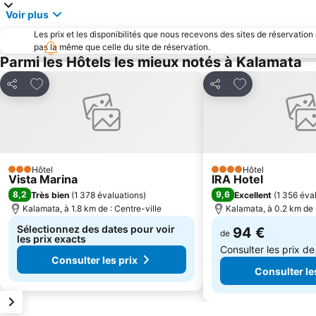
Voir plus
Les prix et les disponibilités que nous recevons des sites de réservation
pas la même que celle du site de réservation.
Parmi les Hôtels les mieux notés à Kalamata
Ajouter à mes favoris
Ajouter à mes f
Partager
Partager
Hôtel
Hôtel
3 Étoiles
4 Étoiles
Vista Marina
IRA Hotel
8,2
9,6
Très bien
(
1 378 évaluations
)
Excellent
(
1 356 éva
Kalamata, à 1.8 km de : Centre-ville
Kalamata, à 0.2 km de :
Sélectionnez des dates pour voir
94 €
de
les prix exacts
Consulter les prix d
Consulter les prix
Consulter le