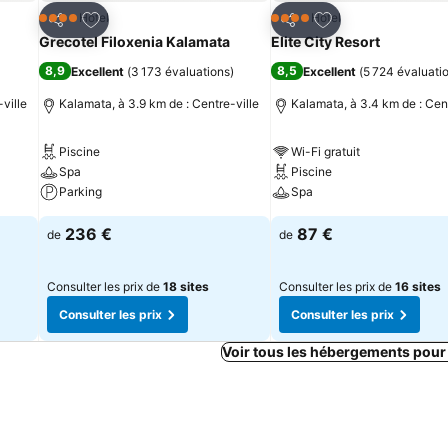
is
Ajouter à mes favoris
Ajouter à mes fav
Hôtel
Hôtel
4 Étoiles
4 Étoiles
Partager
Partager
Grecotel Filoxenia Kalamata
Elite City Resort
8,9
8,5
Excellent
(
3 173 évaluations
)
Excellent
(
5 724 évaluati
ville
Kalamata, à 3.9 km de : Centre-ville
Kalamata, à 3.4 km de : Cent
Piscine
Wi-Fi gratuit
Spa
Piscine
Parking
Spa
236 €
87 €
de
de
Consulter les prix de
18 sites
Consulter les prix de
16 sites
Consulter les prix
Consulter les prix
Voir tous les hébergements pour