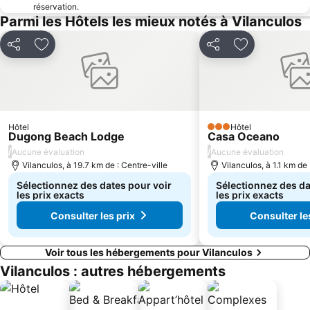
réservation.
Parmi les Hôtels les mieux notés à Vilanculos
Partager
Ajouter à mes favoris
Partager
Ajouter à mes
Hôtel
Hôtel
3 Étoiles
Dugong Beach Lodge
Casa Oceano
/
/
Aucune évaluation
Aucune évaluation
Vilanculos, à 19.7 km de : Centre-ville
Vilanculos, à 1.1 km de 
Sélectionnez des dates pour voir
Sélectionnez des da
les prix exacts
les prix exacts
Consulter les prix
Consulter le
Voir tous les hébergements pour Vilanculos
Vilanculos : autres hébergements