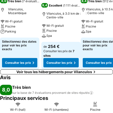
8,0
8,4
Très bien
(
7 évaluations
)
Très bien
(
512 év
9,4
Excellent
(
1 111 évaluations
)
Vilanculos,
Vilanculos, à 10.5 
Mozambique
: Centre-ville
Vilanculos, à 3.0 km de :
Centre-ville
Wi-Fi gratuit
Wi-Fi gratuit
Wi-Fi gratuit
Piscine
Piscine
Piscine
Parking
Spa
Spa
Sélectionnez des dates
Sélectionnez des da
pour voir les prix
pour voir les prix
254 €
de
exacts
exacts
Consulter les prix de
7
sites
Consulter les prix
Consulter les prix
Consulter les prix
Voir tous les hébergements pour Vilanculos
Avis
Très bien
8,0
sur la base de 7 évaluations provenant de sites
réputés
Principaux services
Wi-Fi (hall)
Wi-Fi (chambres)
Piscine