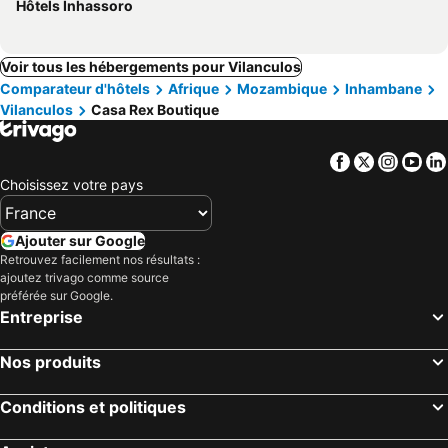
Hôtels Inhassoro
Voir tous les hébergements pour Vilanculos
Comparateur d'hôtels
Afrique
Mozambique
Inhambane
Vilanculos
Casa Rex Boutique
Facebook
Twitter
Insta
Yo
Choisissez votre pays
Ajouter sur Google
Retrouvez facilement nos résultats :
ajoutez trivago comme source
préférée sur Google.
Entreprise
Nos produits
Conditions et politiques