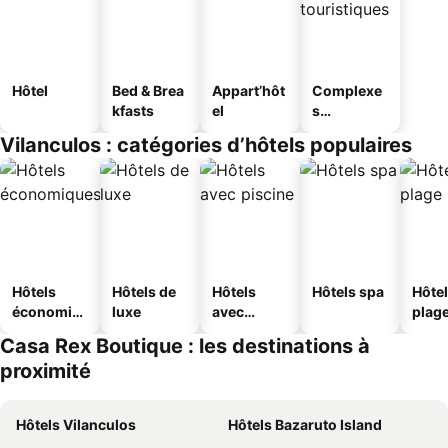
Hôtel
Bed & Brea
Appart’hôt
Complexe
kfasts
el
s
touristique
Vilanculos : catégories d’hôtels populaires
s
Hôtels
Hôtels de
Hôtels
Hôtels spa
Hôtel
économiq
luxe
avec
plag
ues
piscine
Casa Rex Boutique : les destinations à
proximité
Hôtels Vilanculos
Hôtels Bazaruto Island