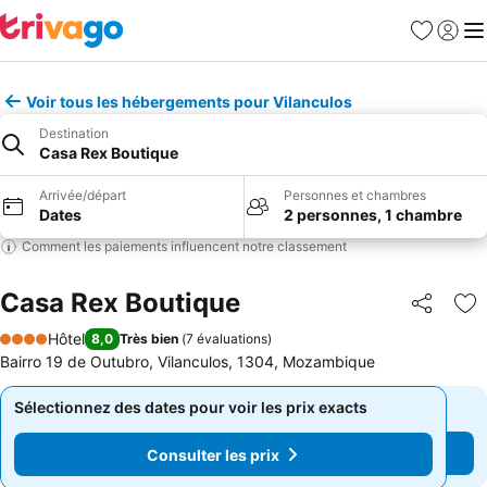
Favoris
Se con
Me
Voir tous les hébergements pour Vilanculos
Destination
Casa Rex Boutique
Arrivée/départ
Personnes et chambres
Dates
2 personnes, 1 chambre
Comment les paiements influencent notre classement
Casa Rex Boutique
Partager
Aj
Hôtel
8,0
Très bien
(
7 évaluations
)
4 Étoiles
Bairro 19 de Outubro, Vilanculos, 1304, Mozambique
Sélectionnez des dates pour voir les prix exacts
Sélectionnez des dates pour voir les prix exacts
Consulter les prix
Consulter les prix