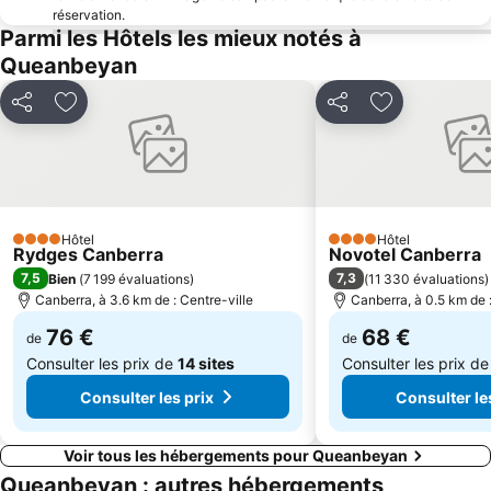
réservation.
Parmi les Hôtels les mieux notés à
Queanbeyan
Partager
Ajouter à mes favoris
Partager
Ajouter à mes
Hôtel
Hôtel
4 Étoiles
4 Étoiles
Rydges Canberra
Novotel Canberra
7,5
7,3
Bien
(
7 199 évaluations
)
(
11 330 évaluations
)
Canberra, à 3.6 km de : Centre-ville
Canberra, à 0.5 km de :
76 €
68 €
de
de
Consulter les prix de
14 sites
Consulter les prix d
Consulter les prix
Consulter le
Voir tous les hébergements pour Queanbeyan
Queanbeyan : autres hébergements