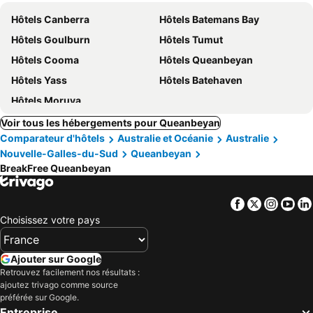
Hôtels Canberra
Hôtels Batemans Bay
Hôtels Goulburn
Hôtels Tumut
Hôtels Cooma
Hôtels Queanbeyan
Hôtels Yass
Hôtels Batehaven
Hôtels Moruya
Voir tous les hébergements pour Queanbeyan
Comparateur d'hôtels
Australie et Océanie
Australie
Nouvelle-Galles-du-Sud
Queanbeyan
BreakFree Queanbeyan
Facebook
Twitter
Insta
Yo
Choisissez votre pays
Ajouter sur Google
Retrouvez facilement nos résultats :
ajoutez trivago comme source
préférée sur Google.
Entreprise