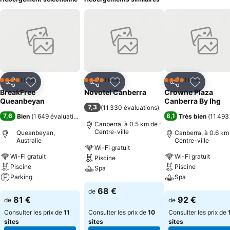
Hôtel
Hôtel
Hôtel
4 Étoiles
4 Étoiles
4 Étoiles
Partager
Ajouter à mes favoris
Partager
Ajouter à mes favoris
Partager
Ajouter à
BreakFree
Novotel Canberra
Crowne Plaza
Queanbeyan
Canberra By Ihg
7,3
(
11 330 évaluations
)
7,6
8,1
Bien
(
1 649 évaluations
)
Très bien
(
11 493
Canberra, à 0.5 km de :
Centre-ville
Queanbeyan,
Canberra, à 0.6 km 
Australie
Centre-ville
Wi-Fi gratuit
Wi-Fi gratuit
Wi-Fi gratuit
Piscine
Piscine
Piscine
Spa
Parking
Spa
Consulter les prix
68 €
de
Consulter les prix
Consulter les pri
81 €
92 €
de
de
Consulter les prix de
11
Consulter les prix de
10
Consulter les prix de
sites
sites
sites