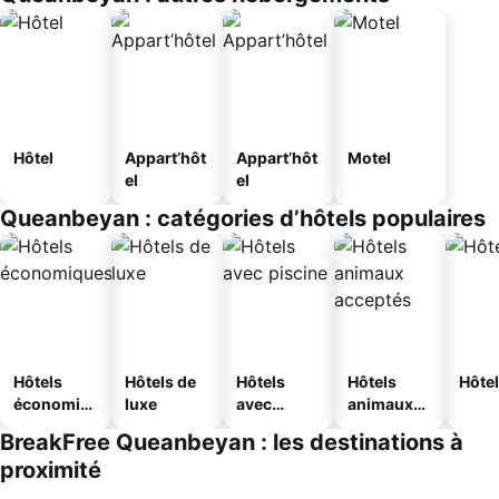
Hôtel
Appart’hôt
Appart’hôt
Motel
el
el
Queanbeyan : catégories d’hôtels populaires
Hôtels
Hôtels de
Hôtels
Hôtels
Hôtel
économiq
luxe
avec
animaux
ues
piscine
acceptés
BreakFree Queanbeyan : les destinations à
proximité