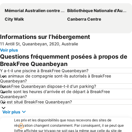
Mémorial Australien contre les guerres
Bibliothèque Nationale d'Australie
City Walk
Canberra Centre
Informations sur l’hébergement
11 Antill St, Queanbeyan, 2620, Australie
Voir plus
Questions fréquemment posées à propos de
BreakFree Queanbeyan
Y a-t-il une piscine à BreakFree Queanbeyan?
Les animaux de compagnie sont-ils autorisés à BreakFree
Queanbeyan?
BreakFree Queanbeyan dispose-t-il d'un parking?
Quelle sont les heures d'arrivée et de départ à BreakFree
Queanbeyan?
Où est situé BreakFree Queanbeyan?
Voir plus
Les prix et les disponibilités que nous recevons des sites de
réservation changent constamment. Par conséquent, il se peut que
l’offre affichée sur trivago ne soit pas la même que celle du site de