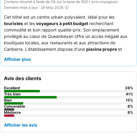
Contenu résumé à l’aide de l’IA sur la base de 500+ avis voyageurs ·
Dernière mise à jour : 29 May 2026
Cet hôtel est un centre urbain polyvalent, idéal pour les
touristes
et les
voyageurs à petit budget
recherchant
commodité et bon rapport qualité-prix. Son emplacement
privilégié au cœur de Queanbeyan offre un accès inégalé aux
boutiques locales, aux restaurants et aux attractions de
Canberra. L'établissement dispose d'une
piscine propre
et
d'une
buanderie
très appréciée, ce qui améliore les séjours de
Afficher plus
longue durée. Les clients louent constamment la politesse et la
serviabilité du personnel, beaucoup soulignant l'excellent
rapport qualité-prix du petit-déjeuner buffet. Pour une
Avis des clients
expérience plus calme, il est recommandé de demander une
chambre éloignée de l'ascenseur.
Excellent
28
%
Très bien
41
%
Bien
15
%
Convenable
8
%
Médiocre
8
%
Afficher les avis