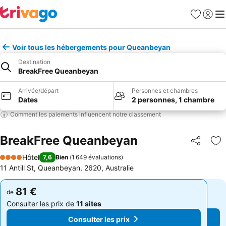
Favoris
Se con
Me
Voir tous les hébergements pour Queanbeyan
Destination
BreakFree Queanbeyan
Arrivée/départ
Personnes et chambres
Dates
2 personnes, 1 chambre
Comment les paiements influencent notre classement
BreakFree Queanbeyan
Partager
Aj
Hôtel
7,6
Bien
(
1 649 évaluations
)
4 Étoiles
11 Antill St, Queanbeyan, 2620, Australie
81 €
81 €
de
de
Consulter les prix de
11 sites
Consulter les prix de
11 sites
Consulter les prix
Consulter les prix