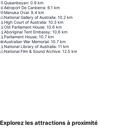
Queanbeyan
:
0.9
km
Aéroport De Canberra
:
6.1
km
Manuka Oval
:
9.4
km
National Gallery of Australia
:
10.2
km
High Court of Australia
:
10.3
km
Old Parliament House
:
10.6
km
Aboriginal Tent Embassy
:
10.6
km
Parliament House
:
10.7
km
Australian War Memorial
:
10.7
km
National Library of Australia
:
11
km
National Film & Sound Archive
:
12.5
km
Explorez les attractions à proximité
Agrandir la carte