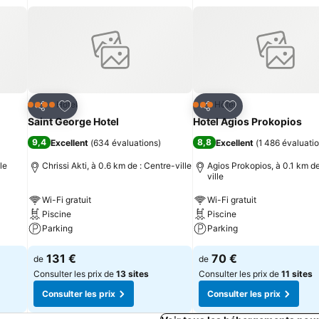
is
Ajouter à mes favoris
Ajouter à mes fav
Hôtel
Hôtel
4 Étoiles
3 Étoiles
Partager
Partager
Saint George Hotel
Hotel Agios Prokopios
9,4
8,8
Excellent
(
634 évaluations
)
Excellent
(
1 486 évaluati
le
Chrissi Akti, à 0.6 km de : Centre-ville
Agios Prokopios, à 0.1 km de
ville
Wi-Fi gratuit
Wi-Fi gratuit
Piscine
Piscine
Parking
Parking
131 €
70 €
de
de
Consulter les prix de
13 sites
Consulter les prix de
11 sites
Consulter les prix
Consulter les prix