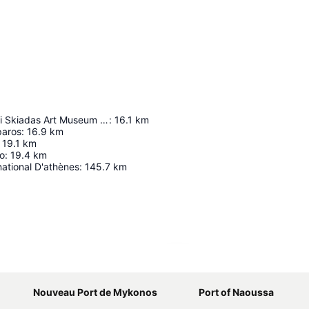
Benetos & Popi Skiadas Art Museum Of Cycladic Civilization
:
16.1
km
paros
:
16.9
km
19.1
km
io
:
19.4
km
national D'athènes
:
145.7
km
Agrandir la carte
Nouveau Port de Mykonos
Port of Naoussa