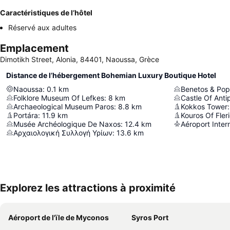
Caractéristiques de l’hôtel
Réservé aux adultes
Emplacement
Dimotikh Street, Alonia, 84401, Naoussa, Grèce
Distance de l’hébergement Bohemian Luxury Boutique Hotel
Naoussa
:
0.1
km
Folklore Museum Of Lefkes
:
8
km
Castle Of Anti
Archaeological Museum Paros
:
8.8
km
Kokkos Tower
:
Portára
:
11.9
km
Kouros Of Fler
Musée Archéologique De Naxos
:
12.4
km
Aéroport Inter
Αρχαιολογική Συλλογή Υρίων
:
13.6
km
Explorez les attractions à proximité
Aéroport de l'ïle de Myconos
Syros Port