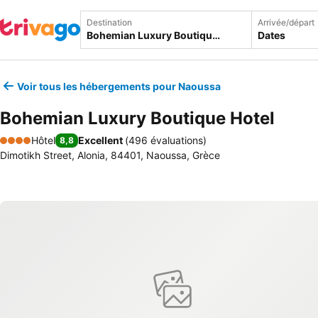
Destination
Arrivée/départ
Dates
Voir tous les hébergements pour Naoussa
Bohemian Luxury Boutique Hotel
Hôtel
Excellent
(
496 évaluations
)
8,8
4 Étoiles
Dimotikh Street, Alonia, 84401, Naoussa, Grèce