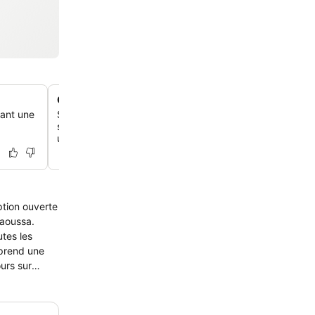
Chambres uniques et décorées individuellement
rant une
Séjourne dans l'une des 17 chambres et suites élégantes
soigneusement conçues, chacune décorée de manière 
une touche bohème distincte et des équipements mode
ption ouverte
Naoussa.
utes les
prend une
ours sur