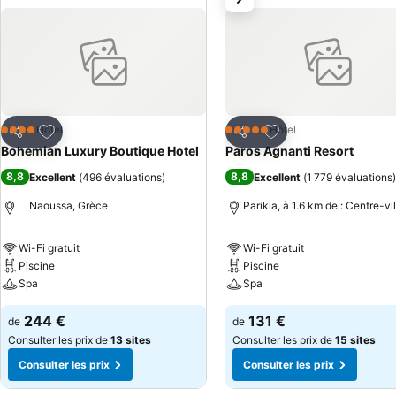
Ajouter à mes favoris
Ajouter à mes favor
Hôtel
Hôtel
4 Étoiles
5 Étoiles
Partager
Partager
Bohemian Luxury Boutique Hotel
Paros Agnanti Resort
8,8
8,8
Excellent
(
496 évaluations
)
Excellent
(
1 779 évaluations
)
Naoussa, Grèce
Parikia, à 1.6 km de : Centre-vil
Wi-Fi gratuit
Wi-Fi gratuit
Piscine
Piscine
Spa
Spa
244 €
131 €
de
de
Consulter les prix de
13 sites
Consulter les prix de
15 sites
Consulter les prix
Consulter les prix