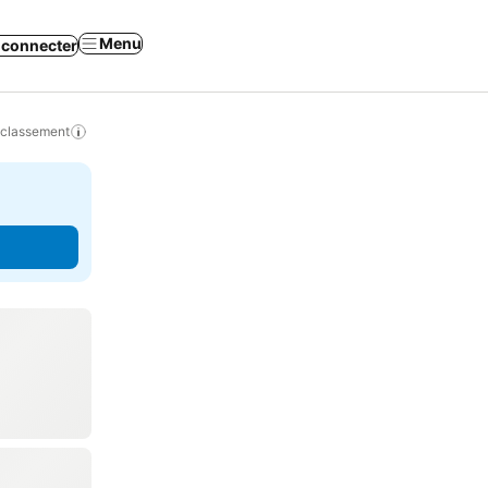
Menu
 connecter
 classement