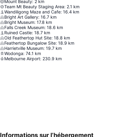
Mount Beauty
:
2
km
Team Mt Beauty Staging Area
:
2.1
km
Wandiligong Maze and Cafe
:
16.4
km
Bright Art Gallery
:
16.7
km
Bright Museum
:
17.8
km
Falls Creek Museum
:
18.6
km
Ruined Castle
:
18.7
km
Old Feathertop Hut Site
:
18.8
km
Feathertop Bungalow Site
:
18.9
km
Harrietville Museum
:
19.7
km
Wodonga
:
74.1
km
Melbourne Airport
:
230.9
km
Informations sur l’hébergement