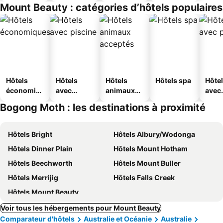
Mount Beauty : catégories d’hôtels populaires
Hôtels
Hôtels
Hôtels
Hôtels spa
Hôte
économiq
avec
animaux
avec
ues
piscine
acceptés
park
Bogong Moth : les destinations à proximité
Hôtels Bright
Hôtels Albury/Wodonga
Hôtels Dinner Plain
Hôtels Mount Hotham
Hôtels Beechworth
Hôtels Mount Buller
Hôtels Merrijig
Hôtels Falls Creek
Hôtels Mount Beauty
Voir tous les hébergements pour Mount Beauty
Comparateur d'hôtels
Australie et Océanie
Australie