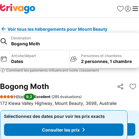
Favoris
Se con
Me
Voir tous les hébergements pour Mount Beauty
Destination
Bogong Moth
Arrivée/départ
Personnes et chambres
Dates
2 personnes, 1 chambre
Comment les paiements influencent notre classement
Bogong Moth
Partager
Aj
Hôtel
9,2
Excellent
(
285 évaluations
)
4 Étoiles
172 Kiewa Valley Highway, Mount Beauty, 3698, Australie
Sélectionnez des dates pour voir les prix exacts
Sélectionnez des dates pour voir les prix exacts
Consulter les prix
Consulter les prix