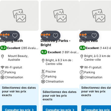
Hôtel
Hôtel
Hôtel
4 Étoiles
4 Étoiles
3 Étoiles
Partager
Ajouter à mes favoris
Partager
Ajouter à mes favoris
Partager
Ajouter à
Bogong Moth
Discovery Parks -
Bright Velo
Bright
9,2
8,6
Excellent
(
285 évaluations
)
Excellent
(
1 443 é
9,2
Excellent
(
1 891 évaluations
)
Mount Beauty,
Bright, à 0.3 km de 
Australie
Centre-ville
Bright, à 8.3 km de :
Centre-ville
Wi-Fi gratuit
Wi-Fi gratuit
Piscine
Parking
Parking
Parking
Climatisation
Climatisation
Climatisation
Consulter les prix
Consulter les pri
Sélectionnez des dates
Sélectionnez des da
Consulter les prix
pour voir les prix
pour voir les prix
Sélectionnez des dates
exacts
exacts
pour voir les prix
exacts
Consulter les prix
Consulter les prix
Consulter les prix