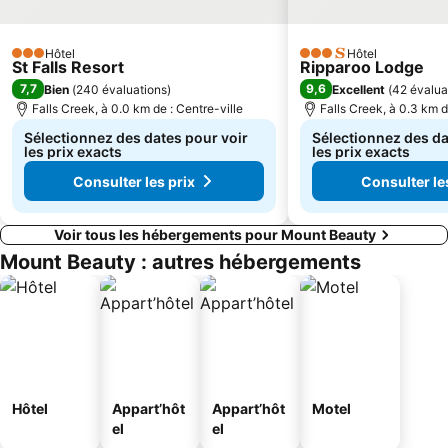
Hôtel
Hôtel
3 Étoiles
3 Étoiles
St Falls Resort
Ripparoo Lodge
7,7
9,6
Bien
(
240 évaluations
)
Excellent
(
42 évalua
Falls Creek, à 0.0 km de : Centre-ville
Falls Creek, à 0.3 km d
Sélectionnez des dates pour voir
Sélectionnez des da
les prix exacts
les prix exacts
Consulter les prix
Consulter le
Voir tous les hébergements pour Mount Beauty
Mount Beauty : autres hébergements
Hôtel
Appart’hôt
Appart’hôt
Motel
el
el