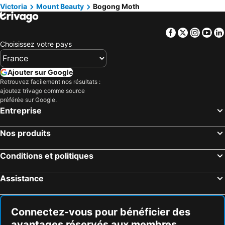
Victoria
Mount Beauty
Bogong Moth
Facebook
Twitter
Insta
Yo
Choisissez votre pays
Ajouter sur Google
Retrouvez facilement nos résultats :
ajoutez trivago comme source
préférée sur Google.
Entreprise
Nos produits
Conditions et politiques
Assistance
Connectez-vous pour bénéficier des
avantages réservés aux membres