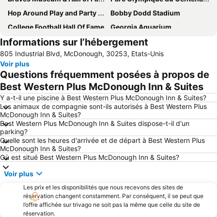
Hop Around Play and Party Center
Bobby Dodd Stadium
College Football Hall Of Fame
Georgia Aquarium
Informations sur l’hébergement
Peachtree Street
Brookhaven Historic District
805 Industrial Blvd, McDonough, 30253, Etats-Unis
Bliss Alanta - Midtown
Lenox Square
Voir plus
Questions fréquemment posées à propos de
Best Western Plus McDonough Inn & Suites
Y a-t-il une piscine à Best Western Plus McDonough Inn & Suites?
Les animaux de compagnie sont-ils autorisés à Best Western Plus
McDonough Inn & Suites?
Best Western Plus McDonough Inn & Suites dispose-t-il d'un
parking?
Quelle sont les heures d'arrivée et de départ à Best Western Plus
McDonough Inn & Suites?
Où est situé Best Western Plus McDonough Inn & Suites?
Voir plus
Les prix et les disponibilités que nous recevons des sites de
réservation changent constamment. Par conséquent, il se peut que
l’offre affichée sur trivago ne soit pas la même que celle du site de
réservation.