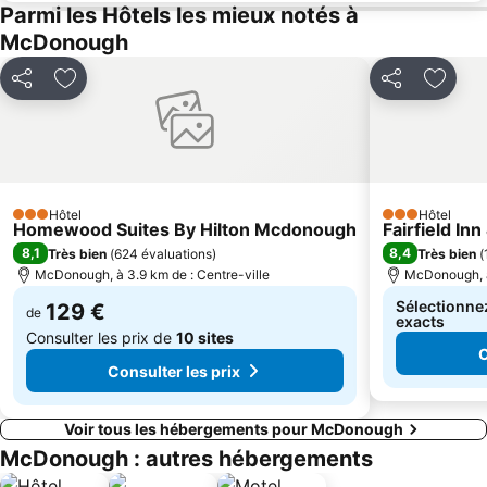
Parmi les Hôtels les mieux notés à
McDonough
Partager
Ajouter à mes favoris
Partager
Ajoute
Hôtel
Hôtel
3 Étoiles
3 Étoiles
Homewood Suites By Hilton Mcdonough
Fairfield In
8,1
8,4
Très bien
(
624 évaluations
)
Très bien
(
McDonough, à 3.9 km de : Centre-ville
McDonough, à 
Sélectionnez
129 €
de
exacts
Consulter les prix de
10 sites
C
Consulter les prix
Voir tous les hébergements pour McDonough
McDonough : autres hébergements