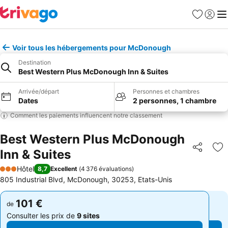
Favoris
Se con
Me
Voir tous les hébergements pour McDonough
Destination
Best Western Plus McDonough Inn & Suites
Arrivée/départ
Personnes et chambres
Dates
2 personnes, 1 chambre
Comment les paiements influencent notre classement
Best Western Plus McDonough
Inn & Suites
Partager
Aj
Hôtel
8,7
Excellent
(
4 376 évaluations
)
3 Étoiles
805 Industrial Blvd, McDonough, 30253, Etats-Unis
101 €
101 €
de
de
Consulter les prix de
9 sites
Consulter les prix de
9 sites