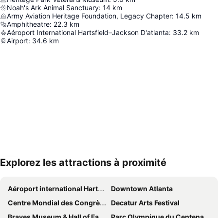
Noah's Ark Animal Sanctuary
:
14
km
Army Aviation Heritage Foundation, Legacy Chapter
:
14.5
km
Amphitheatre
:
22.3
km
Aéroport International Hartsfield–Jackson D'atlanta
:
33.2
km
Airport
:
34.6
km
Explorez les attractions à proximité
Agrandir la carte
Aéroport international Hartsfield-Jackson d'Atlanta
Downtown Atlanta
Centre Mondial des Congrès de Géorgie
Decatur Arts Festival
Braves Museum & Hall of FameTurner Field Tours
Parc Olympique du Centenaire