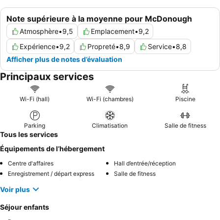
Note supérieure à la moyenne pour McDonough
Atmosphère
•
9,5
Emplacement
•
9,2
Expérience
•
9,2
Propreté
•
8,9
Service
•
8,8
Afficher plus de notes d’évaluation
Principaux services
Wi-Fi (hall)
Wi-Fi (chambres)
Piscine
Parking
Climatisation
Salle de fitness
Tous les services
Équipements de l’hébergement
Centre d'affaires
Hall d’entrée/réception
Enregistrement / départ express
Salle de fitness
Voir plus
Séjour enfants