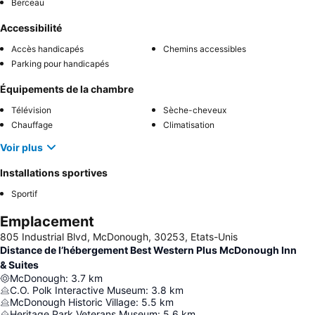
Berceau
Accessibilité
Accès handicapés
Chemins accessibles
Parking pour handicapés
Équipements de la chambre
Télévision
Sèche-cheveux
Chauffage
Climatisation
Voir plus
Installations sportives
Sportif
Emplacement
805 Industrial Blvd, McDonough, 30253, Etats-Unis
Distance de l’hébergement Best Western Plus McDonough Inn
& Suites
McDonough
:
3.7
km
C.O. Polk Interactive Museum
:
3.8
km
McDonough Historic Village
:
5.5
km
Heritage Park Veterans Museum
:
5.6
km