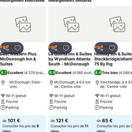
Hébergement sélectionné
Hébergements similaires
Hôtel
Hôtel
Hôtel
3 Étoiles
3 Étoiles
3 Étoiles
Partager
Ajouter à mes favoris
Partager
Ajouter à mes favoris
Partager
Ajouter à
Best Western Plus
La Quinta Inn & Suites
Holiday Inn & Suit
McDonough Inn &
by Wyndham Atlanta
Stockbridge/atlant
Suites
South - McDonough
75 By Ihg
8,7
8,9
8,4
Excellent
(
4 376 évaluations
)
Excellent
(
4 560 évaluations
Très bien
)
(
4 089 é
McDonough, Etats-
McDonough, à 6.4 km
Stockbridge, à 4.5
Unis
de : Centre-ville
de : Centre-ville
Wi-Fi gratuit
Wi-Fi gratuit
Wi-Fi gratuit
Piscine
Piscine
Piscine
Parking
Parking
Parking
Consulter les prix
Consulter les prix
Consulter les pri
101 €
121 €
85 €
de
de
de
Consulter les prix de
9
Consulter les prix de
11
Consulter les prix de
sites
sites
sites