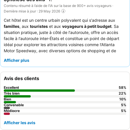
Contenu résumé à l’aide de l’IA sur la base de 900+ avis voyageurs ·
Dernière mise à jour : 29 May 2026
Cet hôtel est un centre urbain polyvalent qui s'adresse aux
familles
, aux
touristes
et aux
voyageurs à petit budget
. Sa
situation pratique, juste à côté de l'autoroute, offre un accès
facile à l'autoroute inter-États et constitue un point de départ
idéal pour explorer les attractions voisines comme l'Atlanta
Motor Speedway, avec diverses options de shopping et de
restauration accessibles à pied. La
piscine intérieure
est un
Afficher plus
atout majeur, fréquemment saluée pour sa propreté et sa
chaleur. Les clients apprécient constamment l'amabilité, la
serviabilité et le professionnalisme du personnel, et le petit-
Avis des clients
déjeuner offre une bonne variété, y compris des plats chauds et
des
options végétaliennes
. Pour les groupes plus importants, la
Excellent
58
%
disponibilité de
chambres pour 6 personnes
est un avantage
Très bien
22
%
considérable.
Bien
10
%
Convenable
5
%
Médiocre
5
%
Afficher les avis