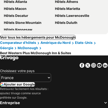
Hôtels Atlanta
Hôtels Athens
Hôtels Macon
Hôtels Marietta
Hôtels Decatur
Hôtels Lawrenceville
Hôtels Stone Mountain
Hôtels Duluth
Hôtels Kennesaw
Voir tous les hébergements pour McDonough
Comparateur d'hôtels
Amérique du Nord
Etats-Unis
Géorgie
McDonough
Best Western Plus McDonough Inn & Suites
Facebook
Twitter
Insta
Yo
Choisissez votre pays
Ajouter sur Google
Retrouvez facilement nos résultats :
ajoutez trivago comme source
préférée sur Google.
Entreprise