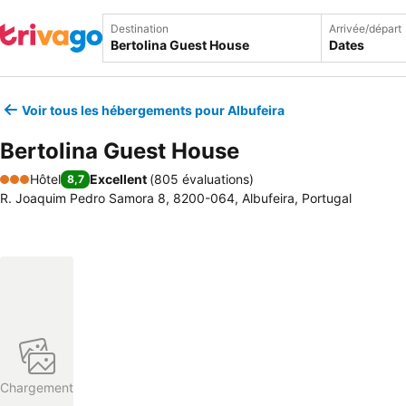
Destination
Arrivée/départ
Dates
Voir tous les hébergements pour Albufeira
Bertolina Guest House
Hôtel
Excellent
(
805 évaluations
)
8,7
3 Étoiles
R. Joaquim Pedro Samora 8, 8200-064, Albufeira, Portugal
Chargement