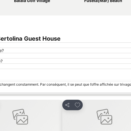
Balaia Golf Village
Fuseta(Mar) Beach
ertolina Guest House
e?
e?
 changent constamment. Par conséquent, il se peut que l’offre affichée sur trivago
ter à mes favoris
Ajouter à mes favoris
Partager