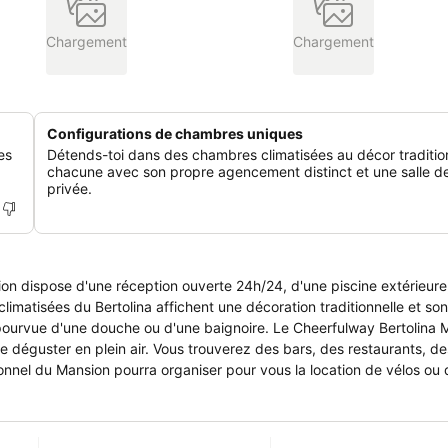
Chargement
Chargement
Configurations de chambres uniques
es
Détends-toi dans des chambres climatisées au décor traditio
chacune avec son propre agencement distinct et une salle d
privée.
nsion dispose d'une réception ouverte 24h/24, d'une piscine extérieure
limatisées du Bertolina affichent une décoration traditionnelle et so
ive pourvue d'une douche ou d'une baignoire. Le Cheerfulway Bertolina
e déguster en plein air. Vous trouverez des bars, des restaurants, de
el du Mansion pourra organiser pour vous la location de vélos ou d
ie de chaises longues et de parasols, offre une vue panoramique impr
nt 650 mètres du Cheerfulway Bertolina Mansion, tandis que l'aéroport 