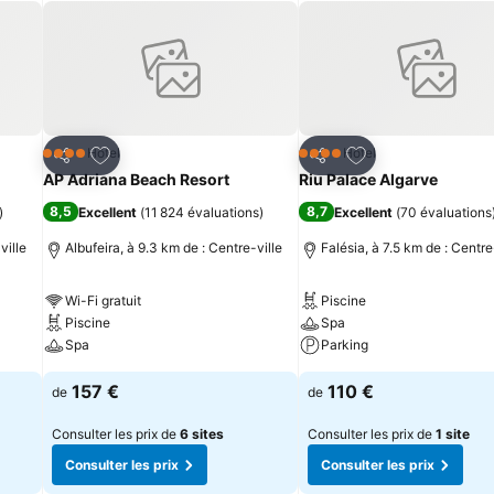
is
Ajouter à mes favoris
Ajouter à mes fav
Hôtel
Hôtel
4 Étoiles
4 Étoiles
Partager
Partager
AP Adriana Beach Resort
Riu Palace Algarve
8,5
8,7
)
Excellent
(
11 824 évaluations
)
Excellent
(
70 évaluations
ville
Albufeira, à 9.3 km de : Centre-ville
Falésia, à 7.5 km de : Centre
Wi-Fi gratuit
Piscine
Piscine
Spa
Spa
Parking
157 €
110 €
de
de
Consulter les prix de
6 sites
Consulter les prix de
1 site
Consulter les prix
Consulter les prix