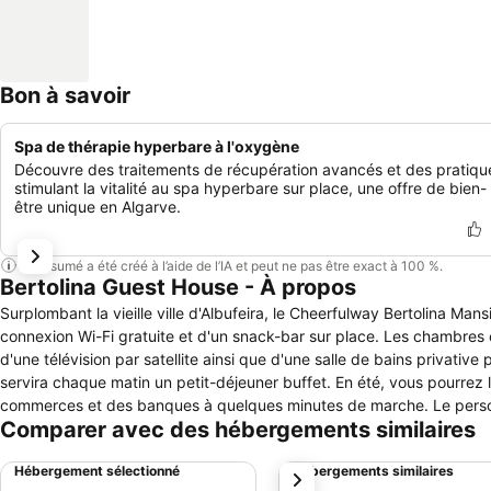
Bon à savoir
Spa de thérapie hyperbare à l'oxygène
Découvre des traitements de récupération avancés et des pratiqu
stimulant la vitalité au spa hyperbare sur place, une offre de bien-
être unique en Algarve.
Ce résumé a été créé à l’aide de l’IA et peut ne pas être exact à 100 %.
Bertolina Guest House - À propos
Surplombant la vieille ville d'Albufeira, le Cheerfulway Bertolina Ma
connexion Wi-Fi gratuite et d'un snack-bar sur place. Les chambres c
d'une télévision par satellite ainsi que d'une salle de bains privat
servira chaque matin un petit-déjeuner buffet. En été, vous pourrez l
commerces et des banques à quelques minutes de marche. Le personn
Comparer avec des hébergements similaires
et assurer des services d'étage et de blanchisserie. La piscine, mun
vieille ville d'Albufeira. La plage des pêcheurs est située à seuleme
Hébergement sélectionné
Hébergements similaires
suivant
de Faro est accessible en 30 minutes de route.