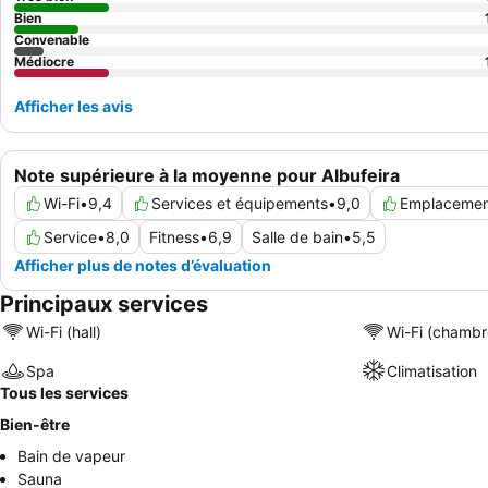
Bien
Convenable
Médiocre
Afficher les avis
Note supérieure à la moyenne pour Albufeira
Wi-Fi
•
9,4
Services et équipements
•
9,0
Emplacemen
Service
•
8,0
Fitness
•
6,9
Salle de bain
•
5,5
Afficher plus de notes d’évaluation
Principaux services
Wi-Fi (hall)
Wi-Fi (chambr
Spa
Climatisation
Tous les services
Bien-être
Bain de vapeur
Sauna