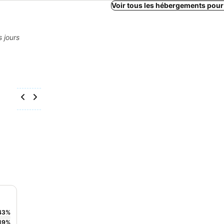
Voir tous les hébergements pour
s jours
43
%
19
%