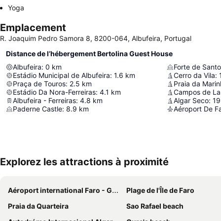
Yoga
Emplacement
R. Joaquim Pedro Samora 8, 8200-064, Albufeira, Portugal
Distance de l’hébergement Bertolina Guest House
Albufeira
:
0
km
Estádio Municipal de Albufeira
:
1.6
km
Cerro da Vila
:
Praça de Touros
:
2.5
km
Praia da Mari
Estádio Da Nora-Ferreiras
:
4.1
km
Albufeira - Ferreiras
:
4.8
km
Algar Seco
:
19
Paderne Castle
:
8.9
km
Aéroport De F
Explorez les attractions à proximité
Aéroport international Faro - Gago Coutinho
Plage de l'Île de Faro
Praia da Quarteira
Sao Rafael beach