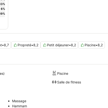
13
%
6
%
19
%
t
•
8,7
Propreté
•
8,2
Petit déjeuner
•
8,2
Piscine
•
8,2
es)
Piscine
Salle de fitness
Massage
Hammam