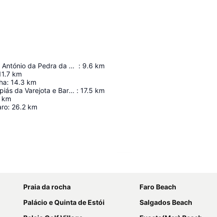
Forte de Santo António da Pedra da Galé
:
9.6
km
11.7
km
nha
:
14.3
km
Campos de Lapiás da Varejota e Barrocal da Tôr
:
17.5
km
km
aro
:
26.2
km
Agrandir la carte
Praia da rocha
Faro Beach
Palácio e Quinta de Estói
Salgados Beach