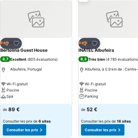
Ajouter à mes favoris
Ajouter à mes favor
Hôtel
Hôtel
3 Étoiles
3 Étoiles
Partager
Partager
Bertolina Guest House
INATEL Albufeira
8,7
8,3
Excellent
(
805 évaluations
)
Très bien
(
4 785 évaluations
Albufeira, Portugal
Albufeira, à 0.9 km de : Centre-
Wi-Fi gratuit
Wi-Fi gratuit
Piscine
Piscine
Spa
Parking
89 €
52 €
de
de
Consulter les prix de
6 sites
Consulter les prix de
16 sites
Consulter les prix
Consulter les prix