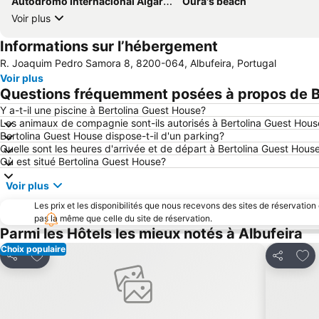
Autodrómo Internacional Algarve
Oura's beach
Voir plus
Informations sur l’hébergement
R. Joaquim Pedro Samora 8, 8200-064, Albufeira, Portugal
Voir plus
Questions fréquemment posées à propos de B
Y a-t-il une piscine à Bertolina Guest House?
Les animaux de compagnie sont-ils autorisés à Bertolina Guest Hous
Bertolina Guest House dispose-t-il d'un parking?
Quelle sont les heures d'arrivée et de départ à Bertolina Guest Hous
Où est situé Bertolina Guest House?
Voir plus
Les prix et les disponibilités que nous recevons des sites de réservation
pas la même que celle du site de réservation.
Parmi les Hôtels les mieux notés à Albufeira
Choix populaire
Ajouter à mes favoris
Ajou
Partager
Partager