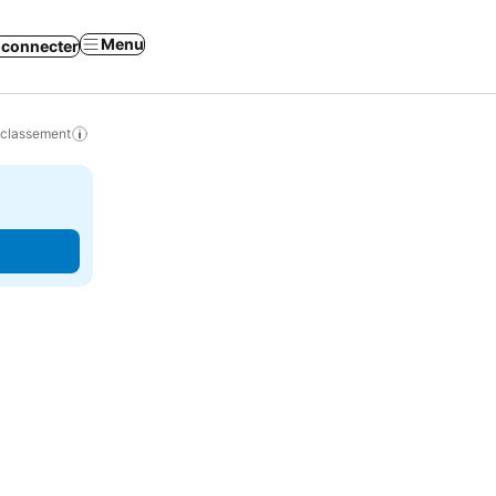
Menu
 connecter
 classement