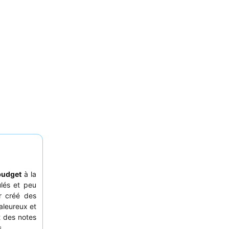
budget
à la
lés et peu
r créé des
aleureux et
t des notes
s.