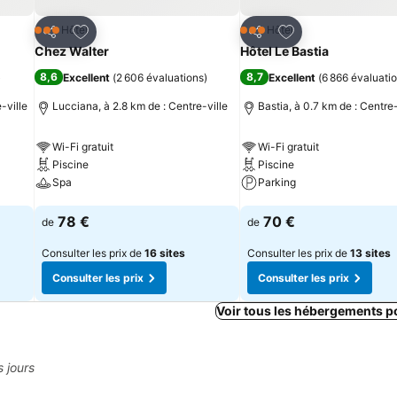
is
Ajouter à mes favoris
Ajouter à mes fav
Hôtel
Hôtel
3 Étoiles
3 Étoiles
Partager
Partager
Chez Walter
Hôtel Le Bastia
8,6
8,7
)
Excellent
(
2 606 évaluations
)
Excellent
(
6 866 évaluati
-ville
Lucciana, à 2.8 km de : Centre-ville
Bastia, à 0.7 km de : Centre-
Wi-Fi gratuit
Wi-Fi gratuit
Piscine
Piscine
Spa
Parking
Consulter les prix
Consulter les prix
78 €
70 €
de
de
Consulter les prix de
16 sites
Consulter les prix de
13 sites
Consulter les prix
Consulter les prix
Voir tous les hébergements p
s jours