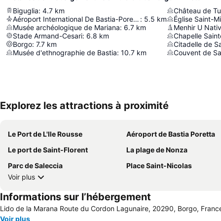
Biguglia
:
4.7
km
Château de T
Aéroport International De Bastia-Poretta
:
5.5
km
Église Saint-M
Musée archéologique de Mariana
:
6.7
km
Menhir U Nati
Stade Armand-Cesari
:
6.8
km
Chapelle Sain
Borgo
:
7.7
km
Citadelle de Sa
Musée d'ethnographie de Bastia
:
10.7
km
Explorez les attractions à proximité
Le Port de L'Ile Rousse
Aéroport de Bastia Poretta
Le port de Saint-Florent
La plage de Nonza
Parc de Saleccia
Place Saint-Nicolas
Voir plus
Informations sur l’hébergement
Lido de la Marana Route du Cordon Lagunaire, 20290, Borgo, Franc
Voir plus