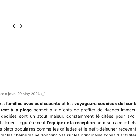
ise à jour : 29 May 2026
 les
familles avec adolescents
et les
voyageurs soucieux de leur 
rect à la plage
permet aux clients de profiter de rivages immacu
dédiées sont un atout majeur, constamment félicitées pour avoi
s louent régulièrement l'
équipe de la réception
pour son accueil ch
 plats populaires comme les grillades et le petit-déjeuner recevan
rer les chambres ne donnant pas sur les principales zones d'activité