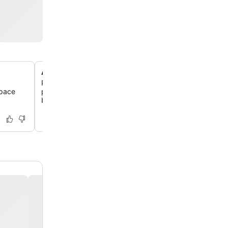
Accès direct à la plage et cadre serein
Profitez d'un accès direct à une magnifique plage de sa
space
profonde, idéale pour les enfants, nichée au cœur d'un
boisé paisible de 18 hectares surplombant la mer.