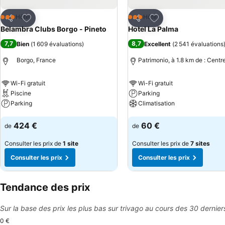
Ajouter à mes favoris
Ajouter à mes favor
Hôtel
Hôtel
3 Étoiles
3 Étoiles
Partager
Partager
Belambra Clubs Borgo - Pineto
Hotel La Palma
7,7
8,7
Bien
(
1 609 évaluations
)
Excellent
(
2 541 évaluations
Borgo, France
Patrimonio, à 1.8 km de : Centre
Wi-Fi gratuit
Wi-Fi gratuit
Piscine
Parking
Parking
Climatisation
Consulter les prix
Consulter les prix
424 €
60 €
de
de
Consulter les prix de
1 site
Consulter les prix de
7 sites
Consulter les prix
Consulter les prix
Tendance des prix
Sur la base des prix les plus bas sur trivago au cours des 30 dernier
0 €