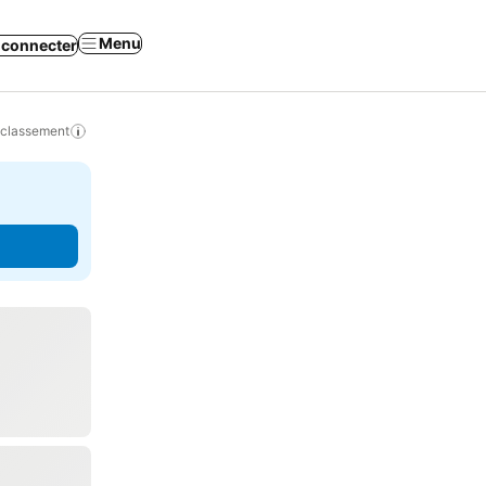
Menu
 connecter
 classement