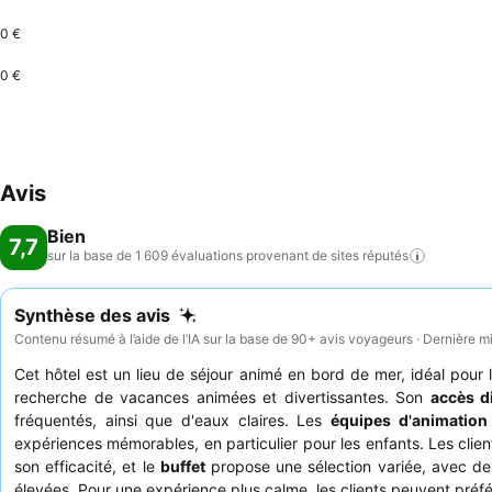
0 €
0 €
Avis
Bien
7,7
sur la base de 1 609 évaluations provenant de sites
réputés
Synthèse des avis
Contenu résumé à l’aide de l’IA sur la base de 90+ avis voyageurs · Dernière m
Cet hôtel est un lieu de séjour animé en bord de mer, idéal pour
recherche de vacances animées et divertissantes. Son
accès di
fréquentés, ainsi que d'eaux claires. Les
équipes d'animation
expériences mémorables, en particulier pour les enfants. Les client
son efficacité, et le
buffet
propose une sélection variée, avec des
élevées. Pour une expérience plus calme, les clients peuvent préfé