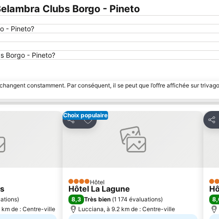
elambra Clubs Borgo - Pineto
o - Pineto?
bs Borgo - Pineto?
 changent constamment. Par conséquent, il se peut que l’offre affichée sur trivago
Choix populaire
avoris
Ajouter à mes favoris
Partager
Par
Hôtel
4 Étoiles
4 É
rs
Hôtel La Lagune
Hô
8,3
8,
ations
)
Très bien
(
1 174 évaluations
)
km de : Centre-ville
Lucciana, à 9.2 km de : Centre-ville