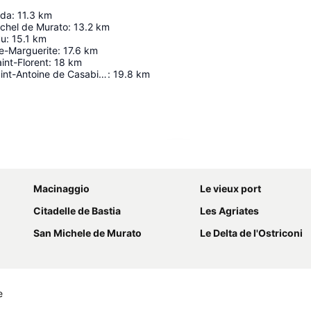
uda
:
11.3
km
ichel de Murato
:
13.2
km
vu
:
15.1
km
te-Marguerite
:
17.6
km
int-Florent
:
18
km
Couvent de Saint-Antoine de Casabianca
:
19.8
km
Agrandir la carte
Macinaggio
Le vieux port
Citadelle de Bastia
Les Agriates
San Michele de Murato
Le Delta de l'Ostriconi
e