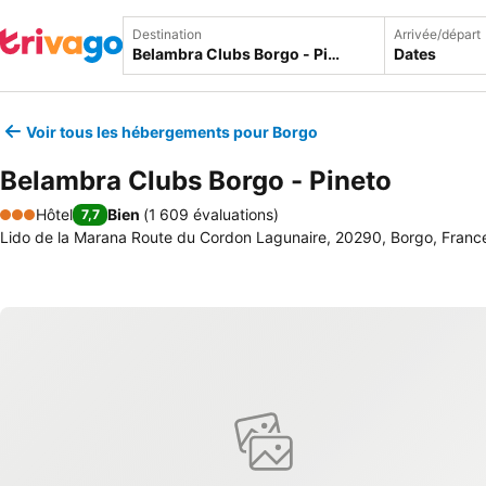
Destination
Arrivée/départ
Dates
Voir tous les hébergements pour Borgo
Belambra Clubs Borgo - Pineto
Hôtel
Bien
(
1 609 évaluations
)
7,7
3 Étoiles
Lido de la Marana Route du Cordon Lagunaire, 20290, Borgo, Franc