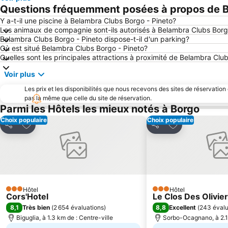
Questions fréquemment posées à propos de B
Y a-t-il une piscine à Belambra Clubs Borgo - Pineto?
Les animaux de compagnie sont-ils autorisés à Belambra Clubs Borg
Belambra Clubs Borgo - Pineto dispose-t-il d'un parking?
Où est situé Belambra Clubs Borgo - Pineto?
Quelles sont les principales attractions à proximité de Belambra Clu
Voir plus
Les prix et les disponibilités que nous recevons des sites de réservation
pas la même que celle du site de réservation.
Parmi les Hôtels les mieux notés à Borgo
Choix populaire
Choix populaire
Ajouter à mes favoris
Ajouter à mes f
Partager
Partager
Hôtel
Hôtel
3 Étoiles
3 Étoiles
Cors'Hotel
Le Clos Des Olivie
8,1
8,8
Très bien
(
2 654 évaluations
)
Excellent
(
243 évalu
Biguglia, à 1.3 km de : Centre-ville
Sorbo-Ocagnano, à 2.1 