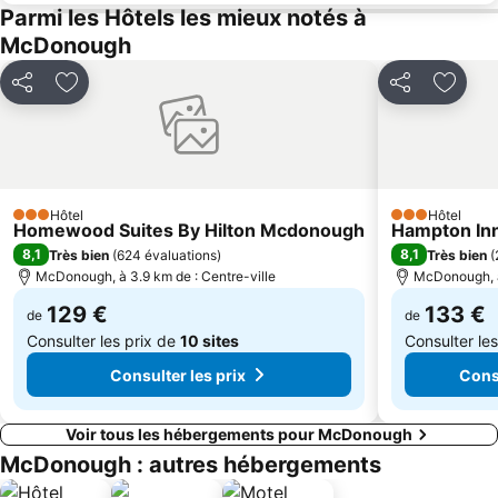
Parmi les Hôtels les mieux notés à
McDonough
Partager
Ajouter à mes favoris
Partager
Ajoute
Hôtel
Hôtel
3 Étoiles
3 Étoiles
Homewood Suites By Hilton Mcdonough
Hampton In
8,1
8,1
Très bien
(
624 évaluations
)
Très bien
(
McDonough, à 3.9 km de : Centre-ville
McDonough, à 
129 €
133 €
de
de
Consulter les prix de
10 sites
Consulter le
Consulter les prix
Consu
Voir tous les hébergements pour McDonough
McDonough : autres hébergements