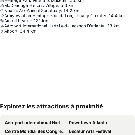
Heritage Park Veterans Museum
:
5.6
km
McDonough Historic Village
:
5.6
km
Noah's Ark Animal Sanctuary
:
14.2
km
Army Aviation Heritage Foundation, Legacy Chapter
:
14.4
km
Amphitheatre
:
22.1
km
Aéroport International Hartsfield–Jackson D'atlanta
:
33
km
Airport
:
34.4
km
Explorez les attractions à proximité
Agrandir la carte
Aéroport international Hartsfield-Jackson d'Atlanta
Downtown Atlanta
Centre Mondial des Congrès de Géorgie
Decatur Arts Festival