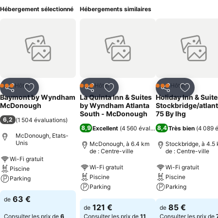
Hébergement sélectionné
Hébergements similaires
Hôtel
Hôtel
Hôtel
3 Étoiles
3 Étoiles
3 Étoiles
Partager
Ajouter à mes favoris
Partager
Ajouter à mes favoris
Partager
Ajouter à
Baymont by Wyndham
La Quinta Inn & Suites
Holiday Inn & Suit
McDonough
by Wyndham Atlanta
Stockbridge/atlant
South - McDonough
75 By Ihg
6,2
(
1 504 évaluations
)
8,9
8,4
Excellent
(
4 560 évaluations
Très bien
)
(
4 089 é
McDonough, Etats-
Unis
McDonough, à 6.4 km
Stockbridge, à 4.5
de : Centre-ville
de : Centre-ville
Wi-Fi gratuit
Wi-Fi gratuit
Wi-Fi gratuit
Piscine
Piscine
Piscine
Parking
Parking
Parking
63 €
de
121 €
85 €
de
de
Consulter les prix de
6
Consulter les prix de
11
Consulter les prix de