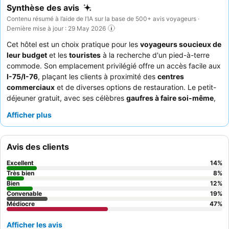
Synthèse des avis
Contenu résumé à l’aide de l’IA sur la base de 500+ avis voyageurs ·
Dernière mise à jour : 29 May 2026
Cet hôtel est un choix pratique pour les
voyageurs soucieux de
leur budget
et les
touristes
à la recherche d'un pied-à-terre
commode. Son emplacement privilégié offre un accès facile aux
I-75/I-76
, plaçant les clients à proximité des
centres
commerciaux
et de diverses options de restauration. Le petit-
déjeuner gratuit, avec ses célèbres
gaufres à faire soi-même
,
permet de bien commencer la journée. Bien que les interactions
Afficher plus
avec le personnel puissent être inégales, l'
équipe de la
réception
est souvent félicitée pour son aide. Pour une
expérience plus confortable, les clients devraient envisager de
Avis des clients
demander une chambre éloignée de l'ascenseur en raison de
problèmes d'entretien fréquents.
Excellent
14
%
Très bien
8
%
Bien
12
%
Convenable
19
%
Médiocre
47
%
Afficher les avis