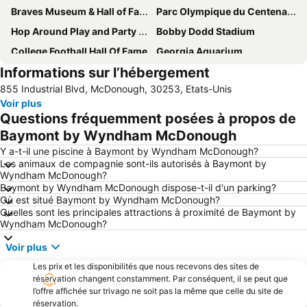
Braves Museum & Hall of FameTurner Field Tours
Parc Olympique du Centenaire
Hop Around Play and Party Center
Bobby Dodd Stadium
College Football Hall Of Fame
Georgia Aquarium
Informations sur l’hébergement
Peachtree Street
Brookhaven Historic District
855 Industrial Blvd, McDonough, 30253, Etats-Unis
Bliss Alanta - Midtown
Lenox Square
Voir plus
Questions fréquemment posées à propos de
Baymont by Wyndham McDonough
Y a-t-il une piscine à Baymont by Wyndham McDonough?
Les animaux de compagnie sont-ils autorisés à Baymont by
Wyndham McDonough?
Baymont by Wyndham McDonough dispose-t-il d'un parking?
Où est situé Baymont by Wyndham McDonough?
Quelles sont les principales attractions à proximité de Baymont by
Wyndham McDonough?
Voir plus
Les prix et les disponibilités que nous recevons des sites de
réservation changent constamment. Par conséquent, il se peut que
l’offre affichée sur trivago ne soit pas la même que celle du site de
réservation.