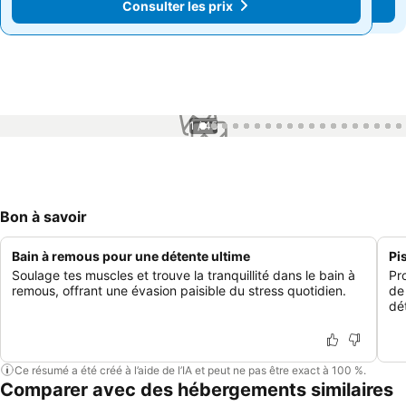
Consulter les prix
Consulter les prix
1 / 45
Bon à savoir
Bain à remous pour une détente ultime
Pi
Soulage tes muscles et trouve la tranquillité dans le bain à
Pr
remous, offrant une évasion paisible du stress quotidien.
de 
dé
Ce résumé a été créé à l’aide de l’IA et peut ne pas être exact à 100 %.
Comparer avec des hébergements similaires