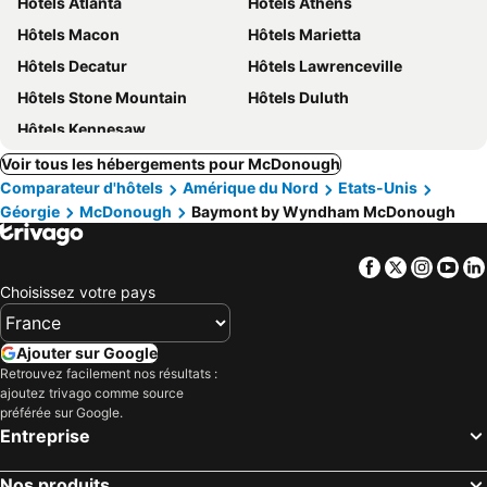
Hôtels Atlanta
Hôtels Athens
Hôtels Macon
Hôtels Marietta
Hôtels Decatur
Hôtels Lawrenceville
Hôtels Stone Mountain
Hôtels Duluth
Hôtels Kennesaw
Voir tous les hébergements pour McDonough
Comparateur d'hôtels
Amérique du Nord
Etats-Unis
Géorgie
McDonough
Baymont by Wyndham McDonough
Facebook
Twitter
Insta
Yo
Choisissez votre pays
Ajouter sur Google
Retrouvez facilement nos résultats :
ajoutez trivago comme source
préférée sur Google.
Entreprise
Nos produits