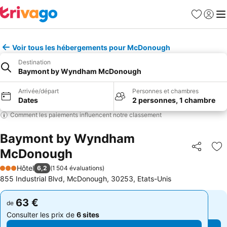
Favoris
Se con
Me
Voir tous les hébergements pour McDonough
Destination
Baymont by Wyndham McDonough
Arrivée/départ
Personnes et chambres
Dates
2 personnes, 1 chambre
Comment les paiements influencent notre classement
Baymont by Wyndham
McDonough
Partager
Aj
Hôtel
6,2
(
1 504 évaluations
)
3 Étoiles
855 Industrial Blvd, McDonough, 30253, Etats-Unis
63 €
63 €
de
de
Consulter les prix de
6 sites
Consulter les prix de
6 sites