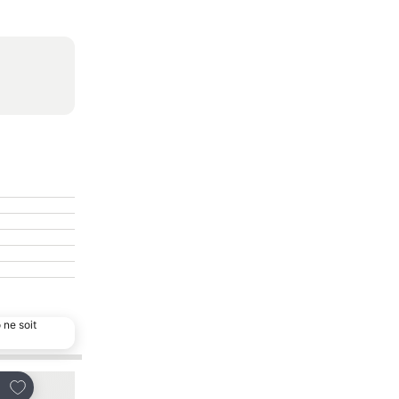
 ne soit
Ajouter à mes favoris
Ajouter à mes favor
tager
Partager