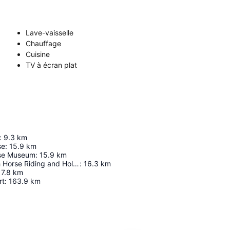
Lave-vaisselle
Chauffage
Cuisine
TV à écran plat
:
9.3
km
se
:
15.9
km
se Museum
:
15.9
km
Tassiriki Ranch Horse Riding and Holiday Cabins
:
16.3
km
17.8
km
rt
:
163.9
km