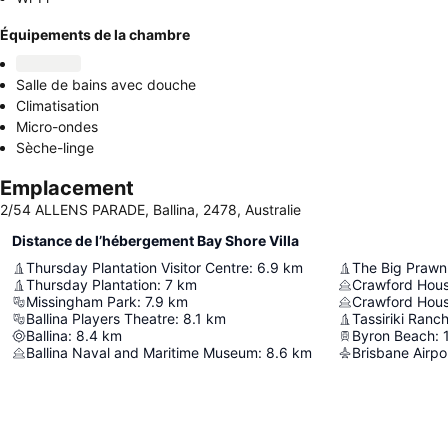
Équipements de la chambre
Salle de bains avec douche
Climatisation
Micro-ondes
Sèche-linge
Emplacement
2/54 ALLENS PARADE, Ballina, 2478, Australie
Distance de l’hébergement Bay Shore Villa
Thursday Plantation Visitor Centre
:
6.9
km
The Big Prawn
Thursday Plantation
:
7
km
Crawford Hou
Missingham Park
:
7.9
km
Crawford Hou
Ballina Players Theatre
:
8.1
km
Ballina
:
8.4
km
Byron Beach
:
Ballina Naval and Maritime Museum
:
8.6
km
Brisbane Airpo