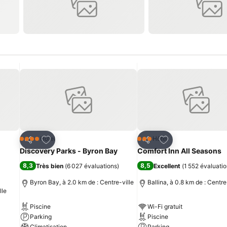
is
Ajouter à mes favoris
Ajouter à mes fav
Hôtel
Hôtel
4 Étoiles
3 Étoiles
Partager
Partager
Discovery Parks - Byron Bay
Comfort Inn All Seasons
8,3
8,5
Très bien
(
6 027 évaluations
)
Excellent
(
1 552 évaluati
Byron Bay, à 2.0 km de : Centre-ville
Ballina, à 0.8 km de : Centre
lle
Piscine
Wi-Fi gratuit
Parking
Piscine
Climatisation
Parking