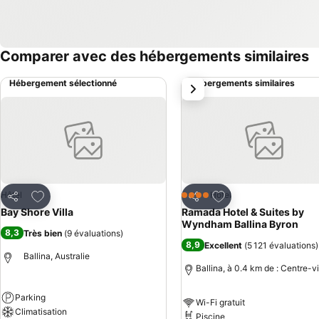
Comparer avec des hébergements similaires
Hébergement sélectionné
Hébergements similaires
suivant
Ajouter à mes favoris
Ajouter à mes favor
Hôtel
Hôtel
4 Étoiles
Partager
Partager
Bay Shore Villa
Ramada Hotel & Suites by
Wyndham Ballina Byron
8,3
Très bien
(
9 évaluations
)
8,9
Excellent
(
5 121 évaluations
)
Ballina, Australie
Ballina, à 0.4 km de : Centre-vi
Parking
Wi-Fi gratuit
Climatisation
Piscine