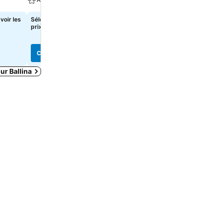
voir les
Sélectionnez des dates pour voir les
218 €
de
prix exacts
Consulter les prix de
8 site
Consulter les prix
Consulter les prix
ur Ballina