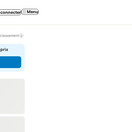
Menu
 connecter
 classement
 prix