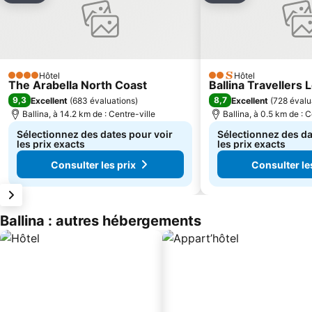
Hôtel
Hôtel
4 Étoiles
2 Étoiles
The Arabella North Coast
Ballina Travellers
9,3
8,7
Excellent
(
683 évaluations
)
Excellent
(
728 évalu
Ballina, à 14.2 km de : Centre-ville
Ballina, à 0.5 km de : C
Sélectionnez des dates pour voir
Sélectionnez des da
les prix exacts
les prix exacts
Consulter les prix
Consulter le
Ballina : autres hébergements