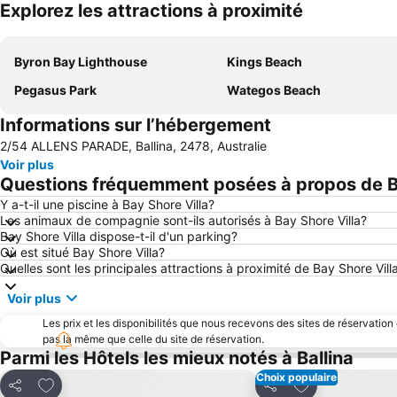
Explorez les attractions à proximité
Byron Bay Lighthouse
Kings Beach
Pegasus Park
Wategos Beach
Informations sur l’hébergement
2/54 ALLENS PARADE, Ballina, 2478, Australie
Voir plus
Questions fréquemment posées à propos de Ba
Y a-t-il une piscine à Bay Shore Villa?
Les animaux de compagnie sont-ils autorisés à Bay Shore Villa?
Bay Shore Villa dispose-t-il d'un parking?
Où est situé Bay Shore Villa?
Quelles sont les principales attractions à proximité de Bay Shore Vill
Voir plus
Les prix et les disponibilités que nous recevons des sites de réservation
pas la même que celle du site de réservation.
Parmi les Hôtels les mieux notés à Ballina
Choix populaire
Ajouter à mes favoris
Ajouter à mes f
Partager
Partager