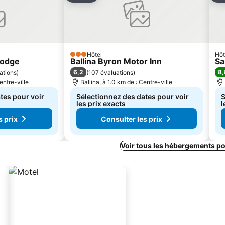
Hôtel
Hôt
3 Étoiles
 Lodge
Ballina Byron Motor Inn
Sa
6,2
8,
ations
)
(
107 évaluations
)
entre-ville
Ballina, à 1.0 km de : Centre-ville
tes pour voir
Sélectionnez des dates pour voir
S
les prix exacts
l
s prix
Consulter les prix
Voir tous les hébergements po