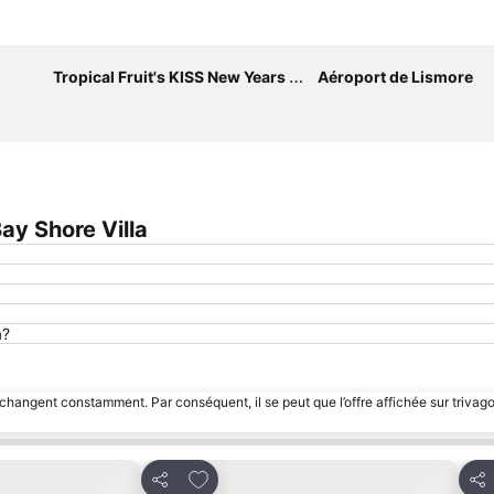
Agrandir la carte
Tropical Fruit's KISS New Years Eve Festival
Aéroport de Lismore
y Shore Villa
a?
 changent constamment. Par conséquent, il se peut que l’offre affichée sur trivago
avoris
Ajouter à mes favoris
Partager
Par