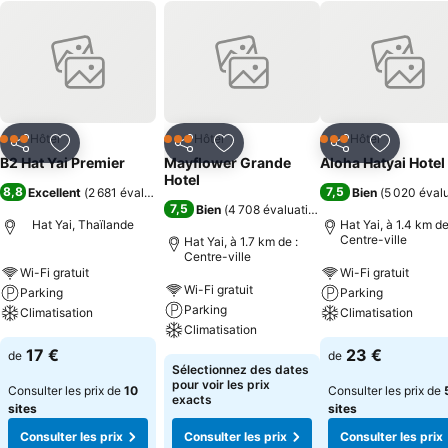
Hôtel
Hôtel
Hôtel
3 Étoiles
3 Étoiles
3 Étoiles
Partager
Ajouter à mes favoris
Partager
Ajouter à mes favoris
Partager
Ajouter à
B2 Hat Yai Premier
Mayflower Grande
Aloha Hatyai Hotel
Hotel
8,8
7,5
Excellent
(
2 681 évaluations
)
Bien
(
5 020 éval
7,5
Bien
(
4 708 évaluations
)
Hat Yai, Thaïlande
Hat Yai, à 1.4 km de
Centre-ville
Hat Yai, à 1.7 km de :
Centre-ville
Wi-Fi gratuit
Wi-Fi gratuit
Wi-Fi gratuit
Parking
Parking
Parking
Climatisation
Climatisation
Climatisation
17 €
23 €
de
de
Sélectionnez des dates
pour voir les prix
Consulter les prix de
10
Consulter les prix de
exacts
sites
sites
Consulter les prix
Consulter les prix
Consulter les prix