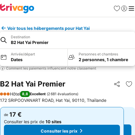
Favoris
Se con
Me
Voir tous les hébergements pour Hat Yai
Destination
B2 Hat Yai Premier
Arrivée/départ
Personnes et chambres
Dates
2 personnes, 1 chambre
Comment les paiements influencent notre classement
B2 Hat Yai Premier
Partager
Aj
Hôtel
8,8
Excellent
(
2 681 évaluations
)
3 Étoiles
172 SRIPOOVANART ROAD, Hat Yai, 90110, Thaïlande
17 €
17 €
de
de
Consulter les prix de
10 sites
Consulter les prix de
10 sites
Consulter les prix
Consulter les prix