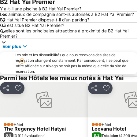
B2 Hat Yai Premier
Y a-t-il une piscine à B2 Hat Yai Premier?
Les animaux de compagnie sont-ils autorisés à B2 Hat Yai Premier?
B2 Hat Yai Premier dispose-t-il d'un parking?
Où est situé B2 Hat Yai Premier?
Quelles sont les principales attractions à proximité de B2 Hat Yai
Premier?
Voir plus
Les prix et les disponibilités que nous recevons des sites de
réservation changent constamment. Par conséquent, il se peut que
l’offre affichée sur trivago ne soit pas la même que celle du site de
réservation.
Parmi les Hôtels les mieux notés à Hat Yai
Partager
Ajouter à mes favoris
Partager
Ajouter à mes
Hôtel
Hôtel
3 Étoiles
3 Étoiles
The Regency Hotel Hatyai
Leevana Hotel
6,8
8,2
(
3 911 évaluations
)
Très bien
(
4 209 éva