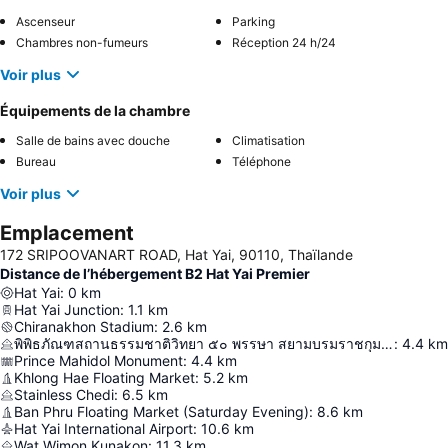
Ascenseur
Parking
Chambres non-fumeurs
Réception 24 h/24
Voir plus
Équipements de la chambre
Salle de bains avec douche
Climatisation
Bureau
Téléphone
Voir plus
Emplacement
172 SRIPOOVANART ROAD, Hat Yai, 90110, Thaïlande
Distance de l’hébergement B2 Hat Yai Premier
Hat Yai
:
0
km
Hat Yai Junction
:
1.1
km
Chiranakhon Stadium
:
2.6
km
พิพิธภัณฑสถานธรรมชาติวิทยา ๕๐ พรรษา สยามบรมราชกุมารี
:
4.4
km
Prince Mahidol Monument
:
4.4
km
Khlong Hae Floating Market
:
5.2
km
Stainless Chedi
:
6.5
km
Ban Phru Floating Market (Saturday Evening)
:
8.6
km
Hat Yai International Airport
:
10.6
km
Wat Wimon Kunakon
:
11.3
km