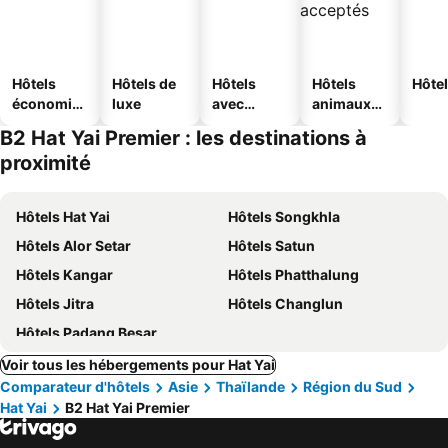
Hôtels
Hôtels de
Hôtels
Hôtels
Hôtel
économiq
luxe
avec
animaux
ues
piscine
acceptés
B2 Hat Yai Premier : les destinations à
proximité
Hôtels Hat Yai
Hôtels Songkhla
Hôtels Alor Setar
Hôtels Satun
Hôtels Kangar
Hôtels Phatthalung
Hôtels Jitra
Hôtels Changlun
Hôtels Padang Besar
Voir tous les hébergements pour Hat Yai
Comparateur d'hôtels
Asie
Thaïlande
Région du Sud
Hat Yai
B2 Hat Yai Premier