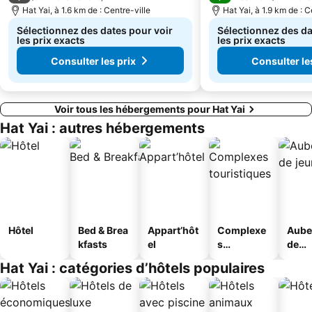
Hat Yai, à 1.6 km de : Centre-ville
Hat Yai, à 1.9 km de : C
Sélectionnez des dates pour voir
Sélectionnez des da
les prix exacts
les prix exacts
Consulter les prix
Consulter le
Voir tous les hébergements pour Hat Yai
Hat Yai : autres hébergements
Hôtel
Bed & Brea
Appart’hôt
Complexe
Aube
kfasts
el
s
de
touristique
jeun
Hat Yai : catégories d’hôtels populaires
s