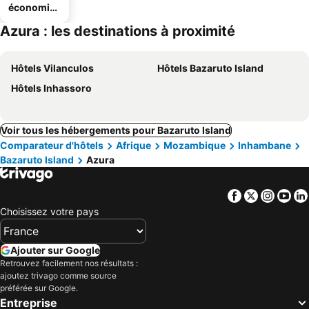
économiq
ues
Azura : les destinations à proximité
Hôtels Vilanculos
Hôtels Bazaruto Island
Hôtels Inhassoro
Voir tous les hébergements pour Bazaruto Island
Comparateur d'hôtels
Afrique
Mozambique
Inhambane
Bazaruto Island
Azura
Facebook
Twitter
Insta
Yo
Choisissez votre pays
Ajouter sur Google
Retrouvez facilement nos résultats :
ajoutez trivago comme source
préférée sur Google.
Entreprise