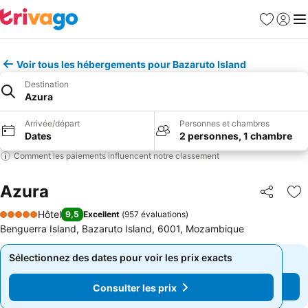
Favoris
Se con
Me
Voir tous les hébergements pour Bazaruto Island
Destination
Azura
Arrivée/départ
Personnes et chambres
Dates
2 personnes, 1 chambre
Comment les paiements influencent notre classement
Azura
Partager
Aj
Hôtel
9,5
Excellent
(
957 évaluations
)
5 Étoiles
Benguerra Island, Bazaruto Island, 6001, Mozambique
Sélectionnez des dates pour voir les prix exacts
Sélectionnez des dates pour voir les prix exacts
Consulter les prix
Consulter les prix