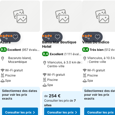
Hôtel
Hôtel
Hôtel
5 Étoiles
4 Étoiles
4 Étoiles
Partager
Ajouter à mes favoris
Partager
Ajouter à mes favoris
Partager
Ajouter à
Azura
Bahia Mar Boutique
Villas Do Indico
Hotel
9,5
8,4
Excellent
(
957 évaluations
)
Très bien
(
512 év
9,4
Excellent
(
1 111 évaluations
)
Bazaruto Island,
Vilanculos, à 10.5 
Mozambique
: Centre-ville
Vilanculos, à 3.0 km de :
Centre-ville
Wi-Fi gratuit
Wi-Fi gratuit
Wi-Fi gratuit
Piscine
Piscine
Piscine
Spa
Spa
Spa
Sélectionnez des dates
Sélectionnez des da
pour voir les prix
pour voir les prix
254 €
de
exacts
exacts
Consulter les prix de
7
sites
Consulter les prix
Consulter les prix
Consulter les prix