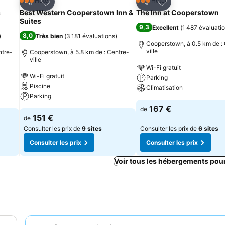
is
Ajouter à mes favoris
Ajouter à mes fav
Hôtel
Hôtel
3 Étoiles
3 Étoiles
Partager
Partager
s
Best Western Cooperstown Inn &
The Inn at Cooperstown
Suites
9,3
Excellent
(
1 487 évaluati
8,0
)
Très bien
(
3 181 évaluations
)
Cooperstown, à 0.5 km de :
ville
ntre-
Cooperstown, à 5.8 km de : Centre-
ville
Wi-Fi gratuit
Wi-Fi gratuit
Parking
Piscine
Climatisation
Parking
167 €
de
151 €
de
Consulter les prix de
9 sites
Consulter les prix de
6 sites
Consulter les prix
Consulter les prix
Voir tous les hébergements pou