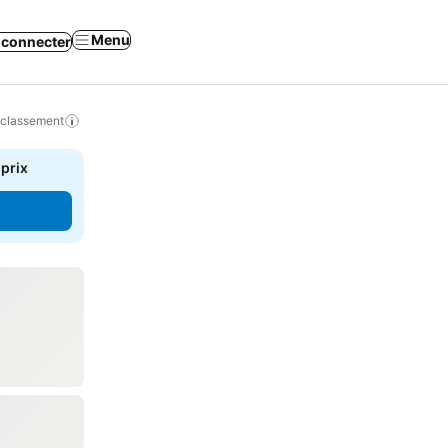
Menu
 connecter
 classement
 prix