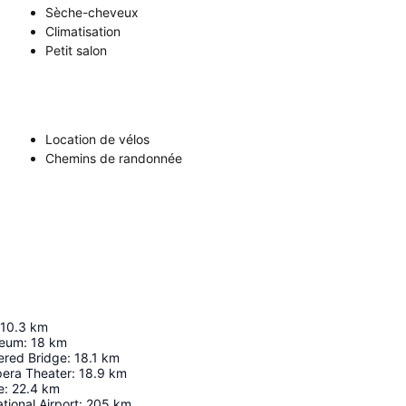
Sèche-cheveux
Climatisation
Petit salon
Location de vélos
Chemins de randonnée
10.3
km
seum
:
18
km
ered Bridge
:
18.1
km
pera Theater
:
18.9
km
e
:
22.4
km
tional Airport
:
205
km