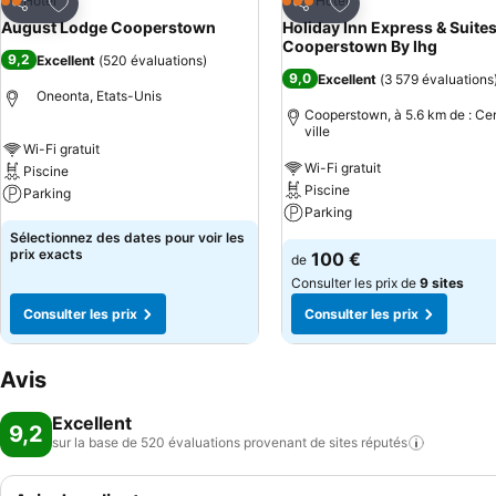
Ajouter à mes favoris
Ajouter à mes favor
Hôtel
Hôtel
2 Étoiles
3 Étoiles
Partager
Partager
August Lodge Cooperstown
Holiday Inn Express & Suite
Cooperstown By Ihg
9,2
Excellent
(
520 évaluations
)
9,0
Excellent
(
3 579 évaluations
Oneonta, Etats-Unis
Cooperstown, à 5.6 km de : Ce
ville
Wi-Fi gratuit
Wi-Fi gratuit
Piscine
Piscine
Parking
Parking
Sélectionnez des dates pour voir les
prix exacts
100 €
de
Consulter les prix de
9 sites
Consulter les prix
Consulter les prix
Avis
Excellent
9,2
sur la base de 520 évaluations provenant de sites
réputés