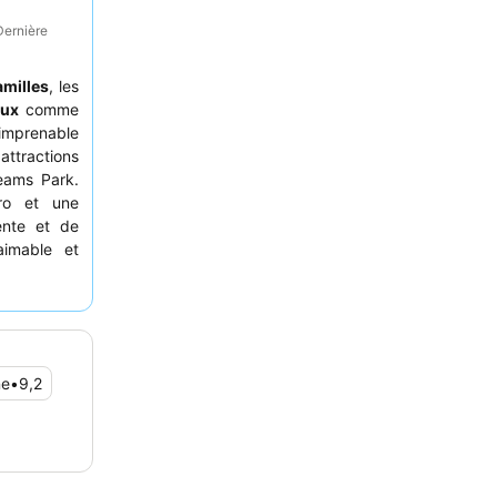
Dernière
amilles
, les
aux
comme
 imprenable
attractions
eams Park.
ero et une
ente et de
aimable et
n commencer
estauration
 à réserver
er du cadre
ne
•
9,2