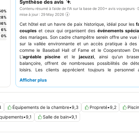
Synthèse des avis
Contenu résumé à l’aide de l’IA sur la base de 200+ avis voyageurs · 
50
%
mise à jour : 29 May 2026
28
%
16
%
Cet hôtel est un havre de paix historique, idéal pour les
f
6
%
couples
et ceux qui organisent des
événements spéci
0
%
des mariages. Son cadre champêtre serein offre une vue
sur la vallée environnante et un accès pratique à des 
comme le Baseball Hall of Fame et le Cooperstown Dr
L'
agréable piscine
et le
jacuzzi
, ainsi qu'un bras
balançoire, offrent de nombreuses possibilités de dét
loisirs. Les clients apprécient toujours le personnel 
serviable, et le petit-déjeuner continental permet de bie
Afficher plus
la journée avec un café de qualité et des options de r
avec vue. Pour une expérience vraiment relaxante, pensez
une chambre avec un patio ou un balcon privé pour profit
paisible.
4
Équipements de la chambre
•
9,3
Propreté
•
9,2
Pisci
équipements
•
9,1
Salle de bain
•
9,1