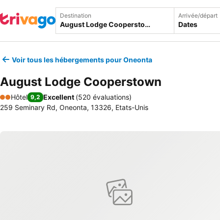
Destination
Arrivée/départ
Dates
Voir tous les hébergements pour Oneonta
August Lodge Cooperstown
Hôtel
Excellent
(
520 évaluations
)
9,2
2 Étoiles
259 Seminary Rd, Oneonta, 13326, Etats-Unis