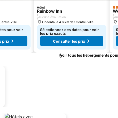
Hôtel
2 É
Rainbow Inn
We
/
/
Aucune évaluation
Au
Centre-ville
Oneonta, à 4.6 km de : Centre-ville
tes pour voir
Sélectionnez des dates pour voir
S
les prix exacts
l
s prix
Consulter les prix
Voir tous les hébergements pou