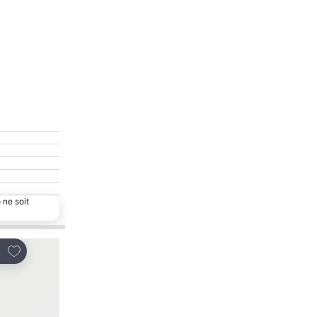
 ne soit
Ajouter à mes favoris
Ajouter à mes favor
tager
Partager