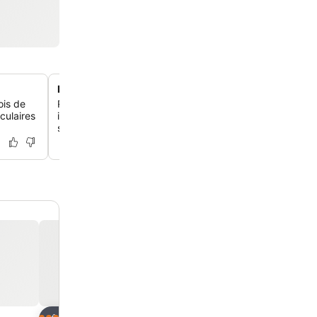
Foyer douillet avec vue sur les collines
ois de
Rassemble-toi autour du foyer accueillant qui offre des
culaires
imprenables sur les collines, un endroit idéal pour te dé
soirée.