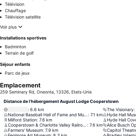
Télévision
Chauffage
Télévision satellite
Voir plus
Installations sportives
Badminton
Terrain de golf
Séjour enfants
Parc de jeux
Emplacement
259 Seminary Rd, Oneonta, 13326, Etats-Unis
Distance de l’hébergement August Lodge Cooperstown
:
6.6
km
The Visionary
:
National Baseball Hall of Fame and Museum
:
7.1
km
Hyde Hall Mu
Milford Station
:
7.6
km
Hyde Hall Cov
Cooperstown & Charlotte Valley Railroad
:
7.6
km
Alice Busch O
Farmers' Museum
:
7.9
km
Capitol Theatr
Fenimore Art Museum
:
8.3
km
Bradley Interna