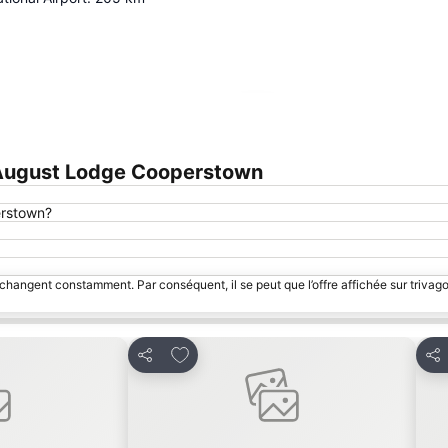
Agrandir la carte
 August Lodge Cooperstown
erstown?
 changent constamment. Par conséquent, il se peut que l’offre affichée sur trivago
avoris
Ajouter à mes favoris
Partager
Par