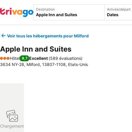
Destination
Arrivée/départ
Dates
Voir tous les hébergements pour Milford
Apple Inn and Suites
Hôtel
Excellent
(
589 évaluations
)
9,7
3 Étoiles
3634 NY-28, Milford, 13807-1108, Etats-Unis
Chargement