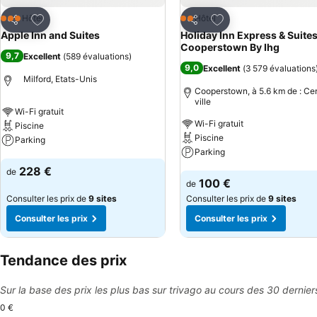
Ajouter à mes favoris
Ajouter à mes favor
Hôtel
Hôtel
3 Étoiles
2 Étoiles
Partager
Partager
Apple Inn and Suites
Holiday Inn Express & Suite
Cooperstown By Ihg
9,7
Excellent
(
589 évaluations
)
9,0
Excellent
(
3 579 évaluations
Milford, Etats-Unis
Cooperstown, à 5.6 km de : Ce
ville
Wi-Fi gratuit
Wi-Fi gratuit
Piscine
Piscine
Parking
Parking
Consulter les prix
228 €
de
Consulter les prix
100 €
de
Consulter les prix de
9 sites
Consulter les prix de
9 sites
Consulter les prix
Consulter les prix
Tendance des prix
Sur la base des prix les plus bas sur trivago au cours des 30 dernier
0 €