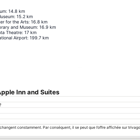
eum
:
14.8
km
 Museum
:
15.2
km
r for the Arts
:
16.8
km
Library and Museum
:
16.9
km
ta Theatre
:
17
km
tional Airport
:
199.7
km
Agrandir la carte
pple Inn and Suites
?
 changent constamment. Par conséquent, il se peut que l’offre affichée sur trivago