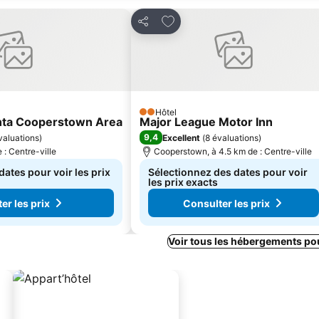
 favoris
Ajouter à mes favoris
Partager
Hôtel
2 Étoiles
nta Cooperstown Area
Major League Motor Inn
9,4
valuations
)
Excellent
(
8 évaluations
)
 : Centre-ville
Cooperstown, à 4.5 km de : Centre-ville
ates pour voir les prix
Sélectionnez des dates pour voir
les prix exacts
er les prix
Consulter les prix
Voir tous les hébergements po