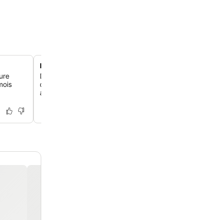
Hospitalité familiale
ure
Découvre un service personnalisé et une attention sincèr
mois
des propriétaires dévoués, assurant un séjour confortab
accueillant.