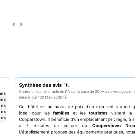
Synthèse des avis
Contenu résumé à l’aide de l’IA sur la base de 200+ avis voyageurs · 
90
%
mise à jour : 29 May 2026
10
%
0
%
Cet hôtel est un havre de paix d'un excellent rapport qu
0
%
idéal pour les
familles
et les
touristes
visitant la
0
%
Cooperstown. Il bénéficie d'un emplacement privilégié, à 
à 7 minutes en voiture du
Cooperstown Dre
L'établissement propose des équipements pratiques, not