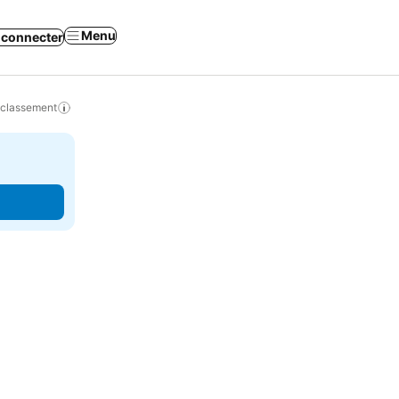
Menu
 connecter
 classement