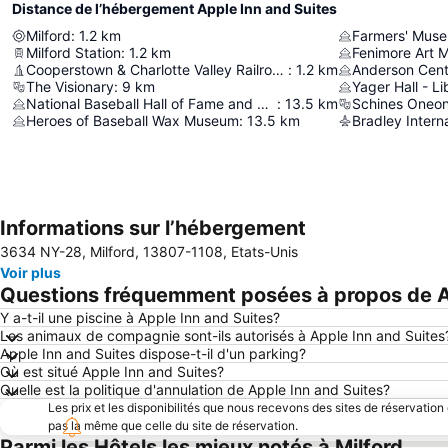
Distance de l’hébergement Apple Inn and Suites
Milford
:
1.2
km
Farmers' Mus
Milford Station
:
1.2
km
Fenimore Art
Cooperstown & Charlotte Valley Railroad
:
1.2
km
Anderson Cente
The Visionary
:
9
km
Yager Hall - 
National Baseball Hall of Fame and Museum
:
13.5
km
Schines Oneon
Heroes of Baseball Wax Museum
:
13.5
km
Bradley Interna
Informations sur l’hébergement
3634 NY-28, Milford, 13807-1108, Etats-Unis
Voir plus
Questions fréquemment posées à propos de A
Y a-t-il une piscine à Apple Inn and Suites?
Les animaux de compagnie sont-ils autorisés à Apple Inn and Suites
Apple Inn and Suites dispose-t-il d'un parking?
Où est situé Apple Inn and Suites?
Quelle est la politique d'annulation de Apple Inn and Suites?
Les prix et les disponibilités que nous recevons des sites de réservation
pas la même que celle du site de réservation.
Parmi les Hôtels les mieux notés à Milford