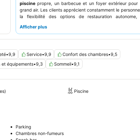
piscine
propre, un barbecue et un foyer extérieur pour 
grand air. Les clients apprécient constamment le personnel 
la flexibilité des options de restauration autonome
chambres équipées d'un four grille-pain, d'un micro-on
Afficher plus
réfrigérateur. Pour un séjour plus calme, pensez à de
chambre éloignée de la route principale.
eté
•
9,9
Service
•
9,9
Confort des chambres
•
9,5
s et équipements
•
9,3
Sommeil
•
9,1
es)
Piscine
Parking
Chambres non-fumeurs
Snack bar