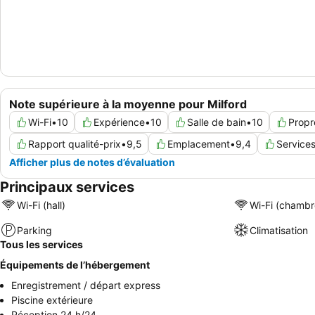
Note supérieure à la moyenne pour Milford
Wi-Fi
•
10
Expérience
•
10
Salle de bain
•
10
Propr
Rapport qualité-prix
•
9,5
Emplacement
•
9,4
Service
Afficher plus de notes d’évaluation
Principaux services
Wi-Fi (hall)
Wi-Fi (chambr
Parking
Climatisation
Tous les services
Équipements de l’hébergement
Enregistrement / départ express
Piscine extérieure
Réception 24 h/24