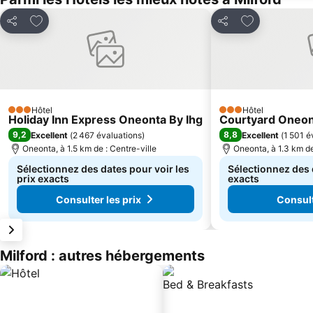
Ajouter à mes favoris
Ajouter à mes
Partager
Partager
Hôtel
Hôtel
3 Étoiles
3 Étoiles
Holiday Inn Express Oneonta By Ihg
Courtyard Oneo
9,2
8,8
Excellent
(
2 467 évaluations
)
Excellent
(
1 501 é
Oneonta, à 1.5 km de : Centre-ville
Oneonta, à 1.3 km de
Sélectionnez des dates pour voir les
Sélectionnez des d
prix exacts
exacts
Consulter les prix
Consult
Milford : autres hébergements