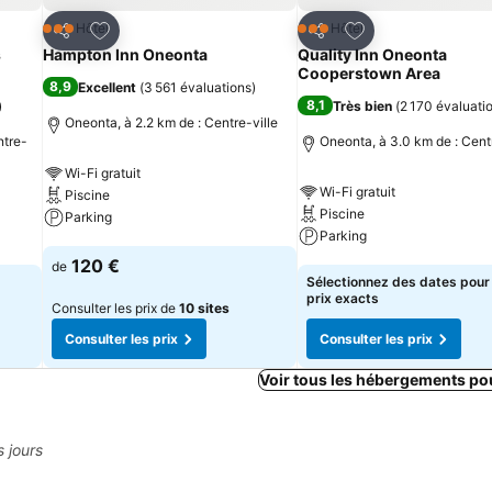
is
Ajouter à mes favoris
Ajouter à mes fav
Hôtel
Hôtel
3 Étoiles
3 Étoiles
Partager
Partager
s
Hampton Inn Oneonta
Quality Inn Oneonta
Cooperstown Area
8,9
Excellent
(
3 561 évaluations
)
8,1
)
Très bien
(
2 170 évaluati
Oneonta, à 2.2 km de : Centre-ville
ntre-
Oneonta, à 3.0 km de : Centr
Wi-Fi gratuit
Wi-Fi gratuit
Piscine
Piscine
Parking
Parking
Consulter les prix
120 €
de
Consulter les prix
Sélectionnez des dates pour 
prix exacts
Consulter les prix de
10 sites
Consulter les prix
Consulter les prix
Voir tous les hébergements po
s jours