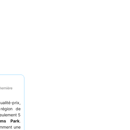
Dernière
alité-prix,
 région de
seulement 5
ams Park
.
amment une