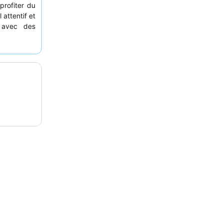
profiter du
attentif et
, avec des
des et d'un
mander une