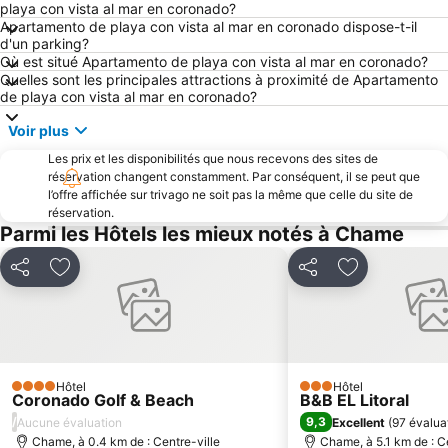
playa con vista al mar en coronado?
Apartamento de playa con vista al mar en coronado dispose-t-il
d'un parking?
Où est situé Apartamento de playa con vista al mar en coronado?
Quelles sont les principales attractions à proximité de Apartamento
de playa con vista al mar en coronado?
Voir plus
Les prix et les disponibilités que nous recevons des sites de
réservation changent constamment. Par conséquent, il se peut que
l’offre affichée sur trivago ne soit pas la même que celle du site de
réservation.
Parmi les Hôtels les mieux notés à Chame
Partager
Ajouter à mes favoris
Partager
Ajouter à mes
Hôtel
Hôtel
4 Étoiles
3 Étoiles
Coronado Golf & Beach
B&B EL Litoral
/
9,3
Aucune évaluation
Excellent
(
97 évalua
Chame, à 0.4 km de : Centre-ville
Chame, à 5.1 km de : C