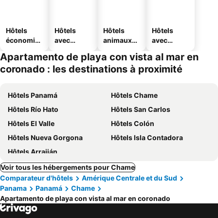
Hôtels
Hôtels
Hôtels
Hôtels
économiq
avec
animaux
avec
ues
piscine
acceptés
parking
Apartamento de playa con vista al mar en
coronado : les destinations à proximité
Hôtels Panamá
Hôtels Chame
Hôtels Río Hato
Hôtels San Carlos
Hôtels El Valle
Hôtels Colón
Hôtels Nueva Gorgona
Hôtels Isla Contadora
Hôtels Arraiján
Voir tous les hébergements pour Chame
Comparateur d'hôtels
Amérique Centrale et du Sud
Panama
Panamá
Chame
Apartamento de playa con vista al mar en coronado