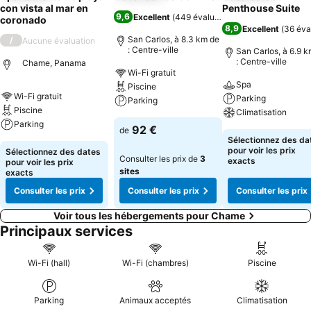
con vista al mar en
Penthouse Suite
9,6
Excellent
(
449 évaluations
)
coronado
8,9
Excellent
(
36 éva
San Carlos, à 8.3 km de
/
Aucune évaluation
: Centre-ville
San Carlos, à 6.9 
: Centre-ville
Chame, Panama
Wi-Fi gratuit
Spa
Piscine
Wi-Fi gratuit
Parking
Parking
Piscine
Climatisation
Parking
92 €
de
Sélectionnez des da
pour voir les prix
Sélectionnez des dates
Consulter les prix de
3
exacts
pour voir les prix
sites
exacts
Consulter les prix
Consulter les prix
Consulter les prix
Voir tous les hébergements pour Chame
Principaux services
Wi-Fi (hall)
Wi-Fi (chambres)
Piscine
Parking
Animaux acceptés
Climatisation