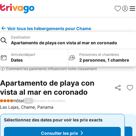
Favoris
Se con
Me
Voir tous les hébergements pour Chame
Destination
Apartamento de playa con vista al mar en coronado
Arrivée/départ
Personnes et chambres
Dates
2 personnes, 1 chambre
Comment les paiements influencent notre classement
Apartamento de playa con
vista al mar en coronado
Partager
Aj
Hôtel
/
Aucune évaluation
4 Étoiles
Las Lajas, Chame, Panama
Sélectionnez des dates pour voir les prix exacts
Sélectionnez des dates pour voir les prix exacts
Consulter les prix
Consulter les prix