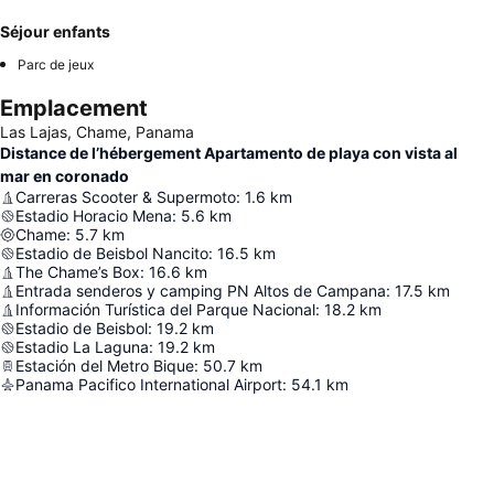
Séjour enfants
Parc de jeux
Emplacement
Las Lajas, Chame, Panama
Distance de l’hébergement Apartamento de playa con vista al
mar en coronado
Carreras Scooter & Supermoto
:
1.6
km
Estadio Horacio Mena
:
5.6
km
Chame
:
5.7
km
Estadio de Beisbol Nancito
:
16.5
km
The Chame’s Box
:
16.6
km
Entrada senderos y camping PN Altos de Campana
:
17.5
km
Información Turística del Parque Nacional
:
18.2
km
Estadio de Beisbol
:
19.2
km
Estadio La Laguna
:
19.2
km
Estación del Metro Bique
:
50.7
km
Panama Pacifico International Airport
:
54.1
km