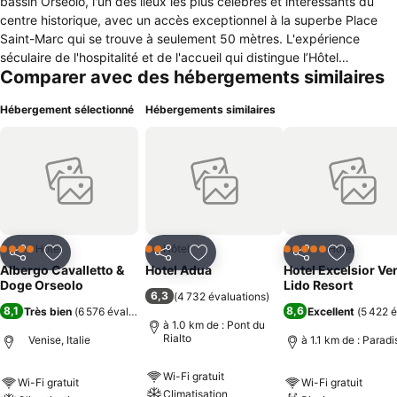
bassin Orseolo, l'un des lieux les plus célèbres et intéressants du
centre historique, avec un accès exceptionnel à la superbe Place
Saint-Marc qui se trouve à seulement 50 mètres. L'expérience
séculaire de l'hospitalité et de l'accueil qui distingue l’Hôtel
Comparer avec des hébergements similaires
Cavalletto des autres hôtels de Venise vous assure de passer un
séjour magique dans des chambres dans le plus pur style vénitien,
Hébergement sélectionné
Hébergements similaires
entouré d'un personnel cordial et d'un service impeccable.
Hôtel
Hôtel
Hôtel
4 Étoiles
2 Étoiles
5 Étoiles
Partager
Ajouter à mes favoris
Partager
Ajouter à mes favoris
Partager
Ajouter à
Albergo Cavalletto &
Hotel Adua
Hotel Excelsior Ve
Doge Orseolo
Lido Resort
6,3
(
4 732 évaluations
)
8,1
8,6
Très bien
(
6 576 évaluations
)
Excellent
(
5 422 é
à 1.0 km de : Pont du
Rialto
Venise, Italie
à 1.1 km de : Paradi
Wi-Fi gratuit
Wi-Fi gratuit
Wi-Fi gratuit
Climatisation