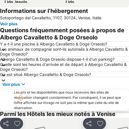
Lido Jesolo
Lido
Informations sur l’hébergement
Pont du Rialto
Carnevale di Venezia
Sotoportego del Cavalletto, 1107, 30124, Venise, Italie
Terminal di Piazzale Roma
Marghera
Voir plus
Gare centrale de Padoue
Dorsoduro
Questions fréquemment posées à propos de
Port de Venise
San Polo
Albergo Cavalletto & Doge Orseolo
Porto Marghera
Campanile de Saint-Marc
Y a-t-il une piscine à Albergo Cavalletto & Doge Orseolo?
Les animaux de compagnie sont-ils autorisés à Albergo Cavalletto &
Praia de Mira
Ghetto
Doge Orseolo?
Albergo Cavalletto & Doge Orseolo dispose-t-il d'un parking?
Grand Canal
Sottomarina
Quelle sont les heures d'arrivée et de départ à Albergo Cavalletto &
Île de Murano
Lido Venezia
Doge Orseolo?
Où est situé Albergo Cavalletto & Doge Orseolo?
Quartier de Castello
Sottomarina
Voir plus
Padova Vintage Festival
Palais des Doges
Les prix et les disponibilités que nous recevons des sites de
Lungomare Caorle
La Basilica di sant'Antonio di Padova
réservation changent constamment. Par conséquent, il se peut que
Santa Croce
Port de plaisance de Jesolo
l’offre affichée sur trivago ne soit pas la même que celle du site de
réservation.
Théâtre La Fenice
Rosolina Mare
Parmi les Hôtels les mieux notés à Venise
Mostra de Venise
Giudecca
Partager
Ajouter à mes favoris
Partager
Ajouter à mes
Venice Simplon Orient Express
Arsenal de Venise