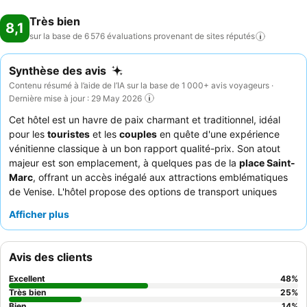
Très bien
8,1
sur la base de 6 576 évaluations provenant de sites
réputés
Synthèse des avis
Contenu résumé à l’aide de l’IA sur la base de 1 000+ avis voyageurs ·
Dernière mise à jour : 29 May 2026
Cet hôtel est un havre de paix charmant et traditionnel, idéal
pour les
touristes
et les
couples
en quête d'une expérience
vénitienne classique à un bon rapport qualité-prix. Son atout
majeur est son emplacement, à quelques pas de la
place Saint-
Marc
, offrant un accès inégalé aux attractions emblématiques
de Venise. L'hôtel propose des options de transport uniques
avec une
station de gondole
à proximité et un quai privé pour
Afficher plus
les déposes en
bateau-taxi
. Les clients louent constamment le
personnel professionnel et attentionné, et le petit-déjeuner est
très apprécié pour sa sélection vaste et variée de plats chauds
Avis des clients
et continentaux. Pour un séjour vraiment mémorable, pensez à
réserver une chambre avec
vue sur le canal
.
Excellent
48
%
Très bien
25
%
Bien
14
%