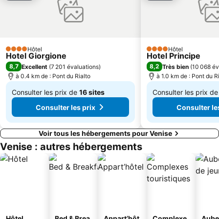
Campo San Polo
Centro Storico
Calle Larga XXII Marzo
La Biennale di Venezia
Mestre Fil Fest
Lagune de Venise
Hôtel
Hôtel
4 Étoiles
4 Étoiles
Ca' d'Oro
Oriago
Hotel Giorgione
Hotel Principe
8,7
8,2
Excellent
(
7 201 évaluations
)
Très bien
(
10 068 év
Campo Santo Stefano
Campalto
à 0.4 km de : Pont du Rialto
à 1.0 km de : Pont du R
Consulter les prix de
16 sites
Consulter les prix d
De
De
Consulter les prix
Consulter le
111 €
102 €
Voir tous les hébergements pour Venise
Venise : autres hébergements
Hôtel
Bed & Brea
Appart’hôt
Complexe
Aube