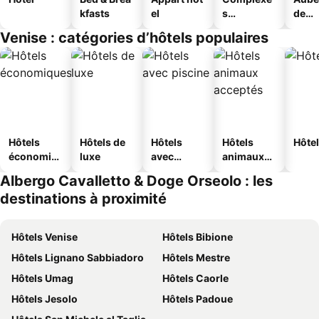
kfasts
el
s
de
touristique
jeun
Venise : catégories d’hôtels populaires
s
Hôtels
Hôtels de
Hôtels
Hôtels
Hôtel
économiq
luxe
avec
animaux
ues
piscine
acceptés
Albergo Cavalletto & Doge Orseolo : les
destinations à proximité
Hôtels Venise
Hôtels Bibione
Hôtels Lignano Sabbiadoro
Hôtels Mestre
Hôtels Umag
Hôtels Caorle
Hôtels Jesolo
Hôtels Padoue