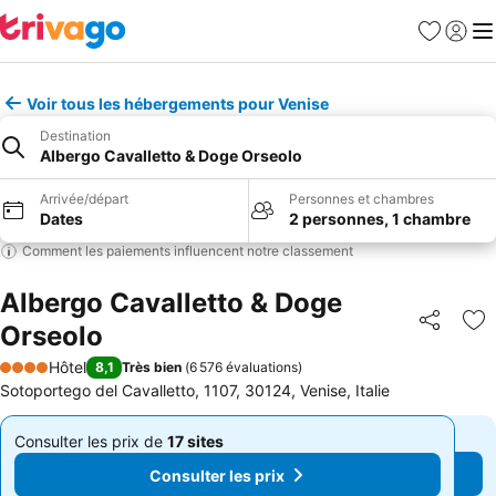
Favoris
Se con
Me
Voir tous les hébergements pour Venise
Destination
Albergo Cavalletto & Doge Orseolo
Arrivée/départ
Personnes et chambres
Dates
2 personnes, 1 chambre
Comment les paiements influencent notre classement
Albergo Cavalletto & Doge
Orseolo
Partager
Aj
Hôtel
8,1
Très bien
(
6 576 évaluations
)
4 Étoiles
Sotoportego del Cavalletto, 1107, 30124, Venise, Italie
Consulter les prix de
17 sites
Consulter les prix de
17 sites
De
De
Consulter les prix
Consulter les prix
105 €
105 €