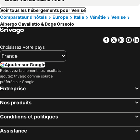
Hôtels San Michele al Tagliamento
Voir tous les hébergements pour Venise
Comparateur d'hôtels
Europe
Italie
Vénétie
Venise
Albergo Cavalletto & Doge Orseolo
Facebook
Twitter
Insta
Yo
Choisissez votre pays
Ajouter sur Google
Retrouvez facilement nos résultats :
ajoutez trivago comme source
préférée sur Google.
Entreprise
Nos produits
Conditions et politiques
Assistance