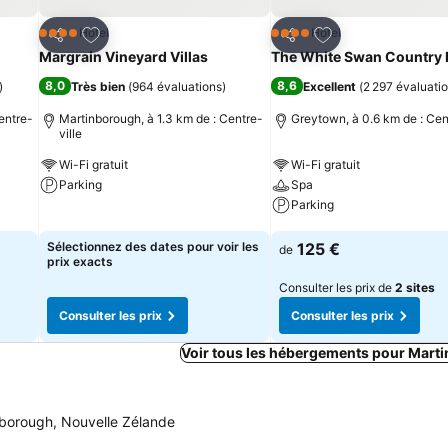
is
Ajouter à mes favoris
Ajouter à mes fav
Hôtel
Hôtel
4 Étoiles
4 Étoiles
Partager
Partager
Margrain Vineyard Villas
The White Swan Country 
8,0
8,6
)
Très bien
(
964 évaluations
)
Excellent
(
2 297 évaluati
entre-
Martinborough, à 1.3 km de : Centre-
Greytown, à 0.6 km de : Cen
ville
Wi-Fi gratuit
Wi-Fi gratuit
Parking
Spa
Parking
Consulter les prix
Consulter les prix
Sélectionnez des dates pour voir les
125 €
de
prix exacts
Consulter les prix de
2 sites
Consulter les prix
Consulter les prix
Voir tous les hébergements pour Mart
borough, Nouvelle Zélande