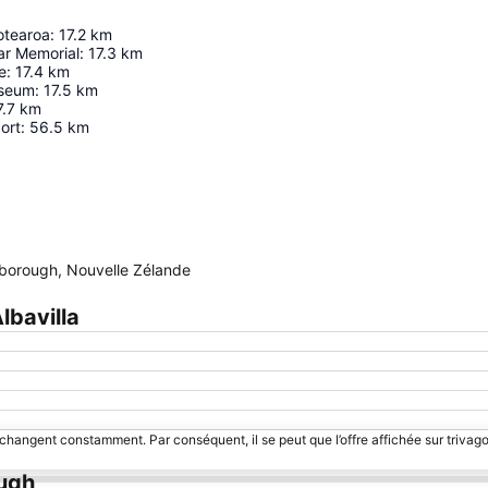
otearoa
:
17.2
km
ar Memorial
:
17.3
km
e
:
17.4
km
useum
:
17.5
km
7.7
km
ort
:
56.5
km
Agrandir la carte
borough, Nouvelle Zélande
lbavilla
 changent constamment. Par conséquent, il se peut que l’offre affichée sur trivago
ough