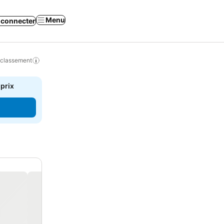
Menu
 connecter
 classement
 prix