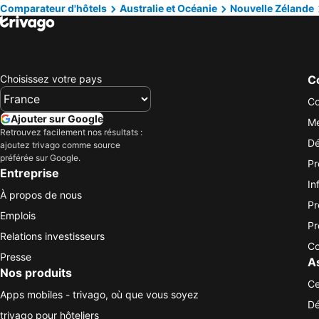
Comparateur d'hôtels
Australie et Océanie
Nouvelle Zélande
Choisissez votre pays
Co
Co
Ajouter sur Google
Me
Retrouvez facilement nos résultats :
Dé
ajoutez trivago comme source
préférée sur Google.
Pr
Entreprise
In
À propos de nous
Pr
Emplois
Pr
Relations investisseurs
Co
Presse
A
Nos produits
Ce
Apps mobiles - trivago, où que vous soyez
Dé
trivago pour hôteliers