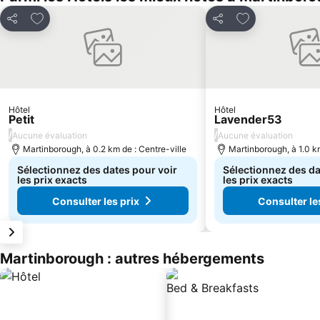
Ajouter à mes favoris
Ajouter à mes f
Partager
Partager
Hôtel
Hôtel
Petit
Lavender53
/
/
Aucune évaluation
Aucune évaluation
Martinborough, à 0.2 km de : Centre-ville
Martinborough, à 1.0 km
Sélectionnez des dates pour voir
Sélectionnez des da
les prix exacts
les prix exacts
Consulter les prix
Consulter le
Martinborough : autres hébergements