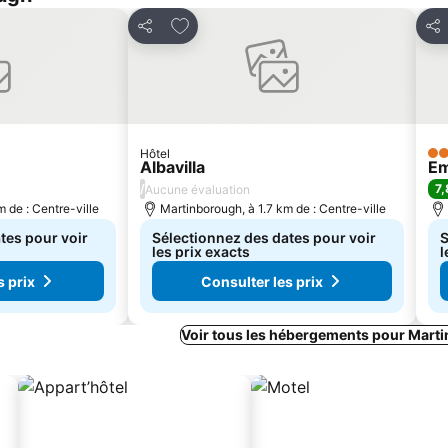
avoris
Ajouter à mes favoris
Partager
Par
Hôtel
3 É
Albavilla
Em
/
7,
Aucune évaluation
 de : Centre-ville
Martinborough, à 1.7 km de : Centre-ville
tes pour voir
Sélectionnez des dates pour voir
S
les prix exacts
l
s prix
Consulter les prix
Voir tous les hébergements pour Mart