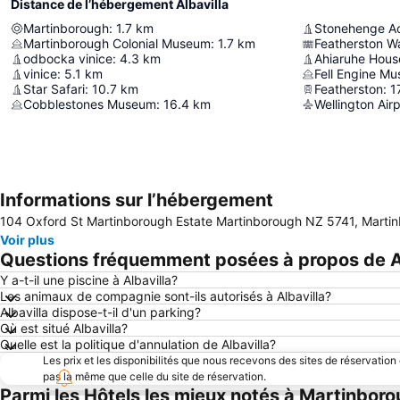
Distance de l’hébergement Albavilla
Martinborough
:
1.7
km
Stonehenge A
Martinborough Colonial Museum
:
1.7
km
Featherston W
odbocka vinice
:
4.3
km
Ahiaruhe Hous
vinice
:
5.1
km
Fell Engine M
Star Safari
:
10.7
km
Featherston
:
1
Cobblestones Museum
:
16.4
km
Wellington Airp
Informations sur l’hébergement
104 Oxford St Martinborough Estate Martinborough NZ 5741, Martin
Voir plus
Questions fréquemment posées à propos de A
Y a-t-il une piscine à Albavilla?
Les animaux de compagnie sont-ils autorisés à Albavilla?
Albavilla dispose-t-il d'un parking?
Où est situé Albavilla?
Quelle est la politique d'annulation de Albavilla?
Les prix et les disponibilités que nous recevons des sites de réservation
pas la même que celle du site de réservation.
Parmi les Hôtels les mieux notés à Martinbor