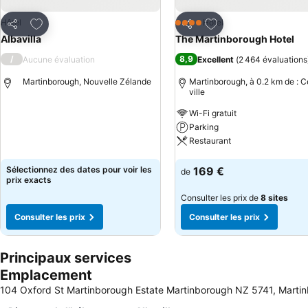
Ajouter à mes favoris
Ajouter à mes favor
Hôtel
Hôtel
4 Étoiles
Partager
Partager
Albavilla
The Martinborough Hotel
/
8,9
Aucune évaluation
Excellent
(
2 464 évaluations
Martinborough, Nouvelle Zélande
Martinborough, à 0.2 km de : C
ville
Wi-Fi gratuit
Consulter les prix
Parking
Restaurant
Consulter les prix
Sélectionnez des dates pour voir les
169 €
de
prix exacts
Consulter les prix de
8 sites
Consulter les prix
Consulter les prix
Principaux services
Emplacement
104 Oxford St Martinborough Estate Martinborough NZ 5741, Martin