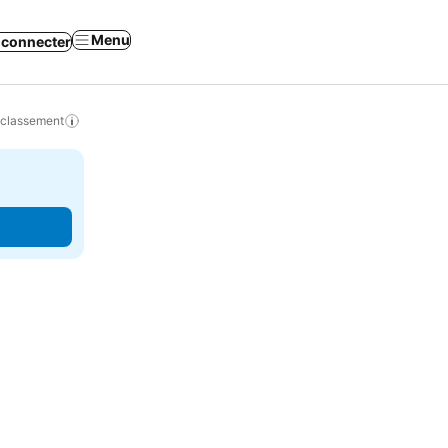
Menu
 connecter
 classement