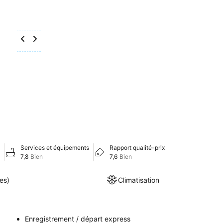
Services et équipements
Rapport qualité-prix
7,8
Bien
7,6
Bien
es)
Climatisation
Enregistrement / départ express