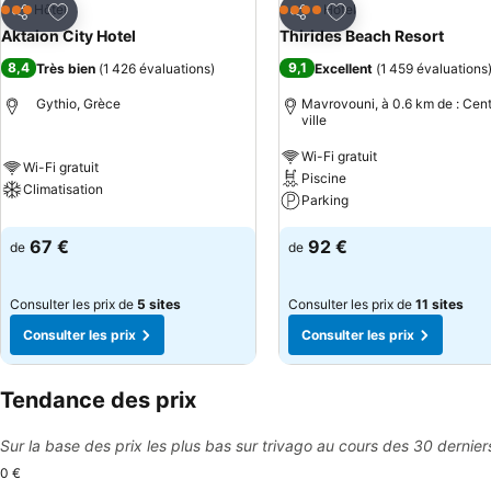
Ajouter à mes favoris
Ajouter à mes favor
Hôtel
Hôtel
3 Étoiles
4 Étoiles
Partager
Partager
Aktaion City Hotel
Thirides Beach Resort
8,4
9,1
Très bien
(
1 426 évaluations
)
Excellent
(
1 459 évaluations
Gythio, Grèce
Mavrovouni, à 0.6 km de : Cen
ville
Wi-Fi gratuit
Wi-Fi gratuit
Piscine
Climatisation
Parking
67 €
92 €
de
de
Consulter les prix de
5 sites
Consulter les prix de
11 sites
Consulter les prix
Consulter les prix
Tendance des prix
Sur la base des prix les plus bas sur trivago au cours des 30 dernier
0 €