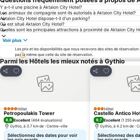
Questions fréquemment posées à propos de A
Y a-t-il une piscine à Aktaion City Hotel?
Les animaux de compagnie sont-ils autorisés à Aktaion City Hotel?
Aktaion City Hotel dispose-t-il d'un parking?
Où est situé Aktaion City Hotel?
Quelles sont les principales attractions à proximité de Aktaion City H
Voir plus
Les prix et les disponibilités que nous recevons des sites de réservation
pas la même que celle du site de réservation.
Parmi les Hôtels les mieux notés à Gythio
Ajouter à mes favoris
Ajouter à mes f
Partager
Partager
Hôtel
Hôtel
4 Étoiles
3 Étoiles
Petropoulakis Tower
Castello Antico Ho
8,6
9,7
Excellent
(
464 évaluations
)
Excellent
(
1 255 éva
Gythio, à 3.7 km de : Centre-ville
Gythio, à 4.2 km de : C
Sélectionnez des dates pour voir
Sélectionnez des da
les prix exacts
les prix exacts