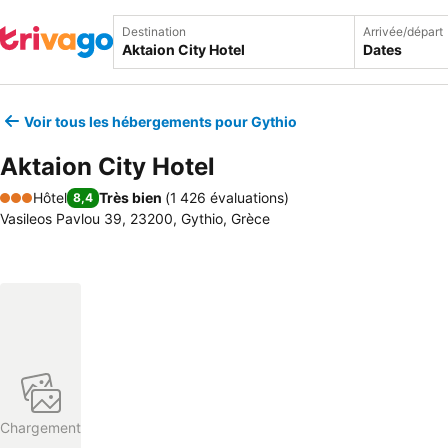
Destination
Arrivée/départ
Dates
Voir tous les hébergements pour Gythio
Aktaion City Hotel
Hôtel
Très bien
(
1 426 évaluations
)
8,4
3 Étoiles
Vasileos Pavlou 39, 23200, Gythio, Grèce
Chargement