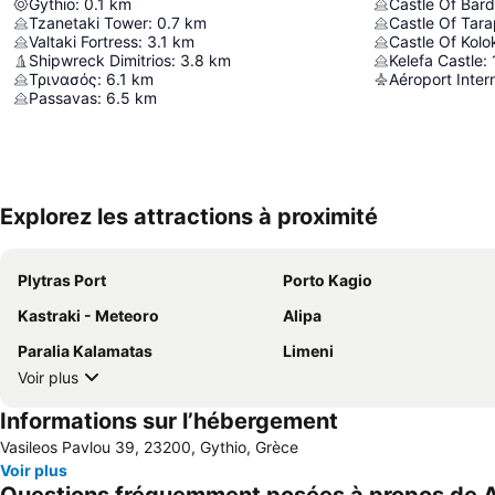
Gythio
:
0.1
km
Castle Of Bar
Tzanetaki Tower
:
0.7
km
Castle Of Tar
Valtaki Fortress
:
3.1
km
Castle Of Kolo
Shipwreck Dimitrios
:
3.8
km
Kelefa Castle
:
Τρινασός
:
6.1
km
Aéroport Inter
Passavas
:
6.5
km
Explorez les attractions à proximité
Plytras Port
Porto Kagio
Kastraki - Meteoro
Alipa
Paralia Kalamatas
Limeni
Voir plus
Informations sur l’hébergement
Vasileos Pavlou 39, 23200, Gythio, Grèce
Voir plus