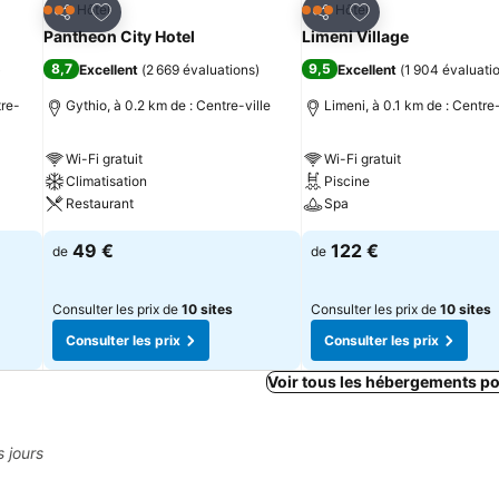
is
Ajouter à mes favoris
Ajouter à mes fav
Hôtel
Hôtel
3 Étoiles
3 Étoiles
Partager
Partager
Pantheon City Hotel
Limeni Village
8,7
9,5
)
Excellent
(
2 669 évaluations
)
Excellent
(
1 904 évaluati
tre-
Gythio, à 0.2 km de : Centre-ville
Limeni, à 0.1 km de : Centre-
Wi-Fi gratuit
Wi-Fi gratuit
Climatisation
Piscine
Restaurant
Spa
49 €
122 €
de
de
Consulter les prix de
10 sites
Consulter les prix de
10 sites
Consulter les prix
Consulter les prix
Voir tous les hébergements p
s jours