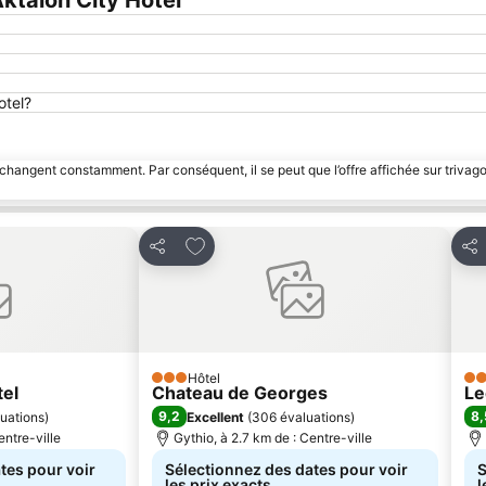
ktaion City Hotel
otel?
 changent constamment. Par conséquent, il se peut que l’offre affichée sur trivago
avoris
Ajouter à mes favoris
Partager
Par
Hôtel
3 Étoiles
2 É
tel
Chateau de Georges
Le
9,2
8,
luations
)
Excellent
(
306 évaluations
)
entre-ville
Gythio, à 2.7 km de : Centre-ville
tes pour voir
Sélectionnez des dates pour voir
S
les prix exacts
l