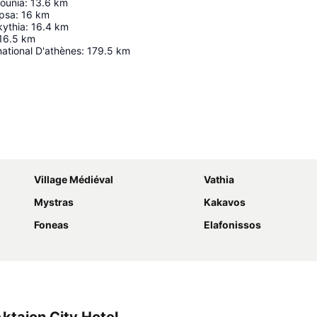
dounia
:
13.6
km
apsa
:
16
km
kythia
:
16.4
km
16.5
km
national D'athènes
:
179.5
km
Agrandir la carte
Village Médiéval
Vathia
Mystras
Kakavos
Foneas
Elafonissos