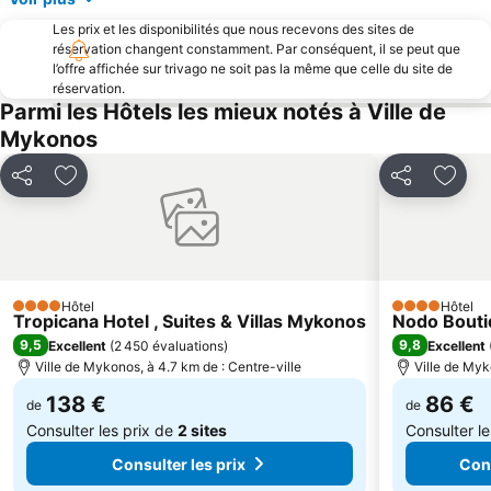
Traditional Settlement of Komi
Traditional Settlement of Ermoupolis
Les prix et les disponibilités que nous recevons des sites de
Syriano Karnavali
Temple d'Apollon – Portara
réservation changent constamment. Par conséquent, il se peut que
l’offre affichée sur trivago ne soit pas la même que celle du site de
Megali Ammos
Agios Ioannis Beach
réservation.
Super Paradise
Kalafatis
Parmi les Hôtels les mieux notés à Ville de
Mykonos
Santa Margarita
Historical Settlement of Chora Tinou
Panormos
Syros
Partager
Ajouter à mes favoris
Partager
Ajout
Santa Maria
Lia Beach
Foinikas
Hôtel
Hôtel
4 Étoiles
4 Étoiles
Tropicana Hotel , Suites & Villas Mykonos
Nodo Bouti
9,5
9,8
Excellent
(
2 450 évaluations
)
Excellent
Ville de Mykonos, à 4.7 km de : Centre-ville
Ville de Myk
138 €
86 €
de
de
Consulter les prix de
2 sites
Consulter l
Consulter les prix
Cons