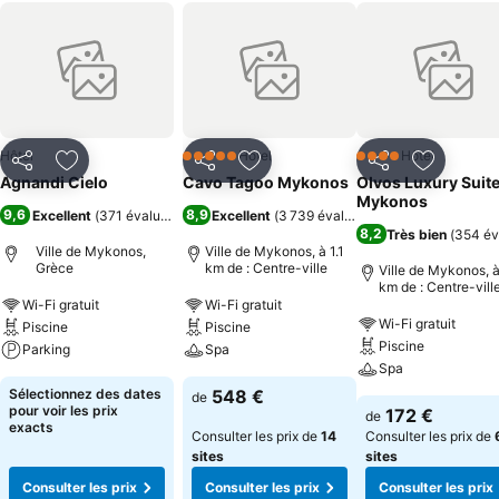
Hôtel
Hôtel
Hôtel
5 Étoiles
4 Étoiles
Partager
Ajouter à mes favoris
Partager
Ajouter à mes favoris
Partager
Ajouter à
Agnandi Cielo
Cavo Tagoo Mykonos
Olvos Luxury Suit
Mykonos
9,6
8,9
Excellent
(
371 évaluations
)
Excellent
(
3 739 évaluations
)
8,2
Très bien
(
354 év
Ville de Mykonos,
Ville de Mykonos, à 1.1
Grèce
km de : Centre-ville
Ville de Mykonos, à
km de : Centre-vill
Wi-Fi gratuit
Wi-Fi gratuit
Wi-Fi gratuit
Piscine
Piscine
Piscine
Parking
Spa
Spa
Sélectionnez des dates
548 €
de
pour voir les prix
172 €
de
exacts
Consulter les prix de
14
Consulter les prix de
sites
sites
Consulter les prix
Consulter les prix
Consulter les prix