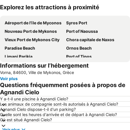
Explorez les attractions à proximité
Agrandir la carte
Aéroport de l'ïle de Myconos
Syros Port
Nouveau Port de Mykonos
Port of Naoussa
Vieux Port de Mykonos City
Chora capitale de Naxos
Paradise Beach
Ornos Beach
Limani Parikia
Port of Tinos
Informations sur l’hébergement
Agia Anna
Mylos
Vorna, 84600, Ville de Mykonos, Grèce
Aéroport national de l'île de Naxos
Mikri Vigla
Voir plus
Traditional Settlement of Pyrgos
Agios Prokopios
Questions fréquemment posées à propos de
Aegean Maritime Museum
Fokos
Agnandi Cielo
Elia
Livadia beach
Y a-t-il une piscine à Agnandi Cielo?
Les animaux de compagnie sont-ils autorisés à Agnandi Cielo?
Musée Agricole - Moulin à Vente Boni
Matoyianni Street
Agnandi Cielo dispose-t-il d'un parking?
Quelle sont les heures d'arrivée et de départ à Agnandi Cielo?
Traditional Settlement of Mykonos
Nobu Festival
Où est situé Agnandi Cielo?
1. Antanaklasis Music Festival Mykonos
Moulins à Vent de Kato Mili
Voir plus