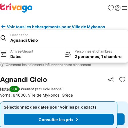
Favoris
Se con
Me
Voir tous les hébergements pour Ville de Mykonos
Destination
Agnandi Cielo
Arrivée/départ
Personnes et chambres
Dates
2 personnes, 1 chambre
Comment les paiements influencent notre classement
Agnandi Cielo
Partager
Aj
Hôtel
9,6
Excellent
(
371 évaluations
)
Vorna, 84600, Ville de Mykonos, Grèce
Sélectionnez des dates pour voir les prix exacts
Sélectionnez des dates pour voir les prix exacts
Consulter les prix
Consulter les prix