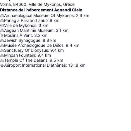
Vorna, 84600, Ville de Mykonos, Grèce
Distance de l’hébergement Agnandi Cielo
Archaeological Museum Of Mykonos
:
2.6
km
Panagía Paraportianí
:
2.9
km
Ville de Mykonos
:
3
km
Aegean Maritime Museum
:
3.1
km
Moulins À Vent
:
3.2
km
Jewish Synagogue
:
8.8
km
Musée Archéologique De Délos
:
9.4
km
Sanctuary Of Dionysus
:
9.4
km
Minoan Fountain
:
9.4
km
Temple Of The Delians
:
9.5
km
Aéroport International D'athènes
:
131.8
km