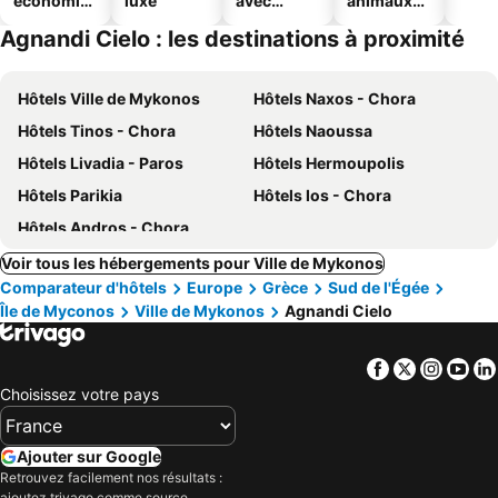
économiq
luxe
avec
animaux
ues
piscine
acceptés
Agnandi Cielo : les destinations à proximité
Hôtels Ville de Mykonos
Hôtels Naxos - Chora
Hôtels Tinos - Chora
Hôtels Naoussa
Hôtels Livadia - Paros
Hôtels Hermoupolis
Hôtels Parikia
Hôtels Ios - Chora
Hôtels Andros - Chora
Voir tous les hébergements pour Ville de Mykonos
Comparateur d'hôtels
Europe
Grèce
Sud de l'Égée
Île de Myconos
Ville de Mykonos
Agnandi Cielo
Facebook
Twitter
Insta
Yo
Choisissez votre pays
Ajouter sur Google
Retrouvez facilement nos résultats :
ajoutez trivago comme source