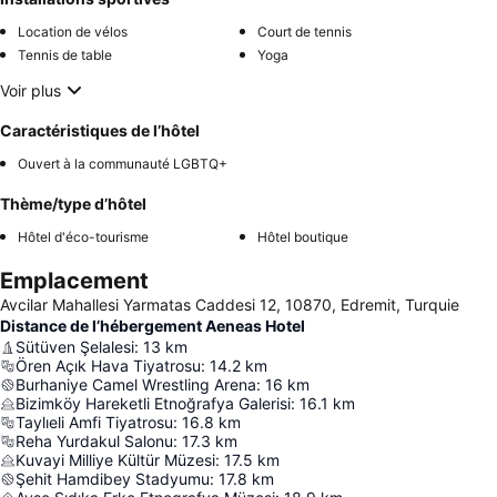
Location de vélos
Court de tennis
Tennis de table
Yoga
Voir plus
Caractéristiques de l’hôtel
Ouvert à la communauté LGBTQ+
Thème/type d’hôtel
Hôtel d'éco-tourisme
Hôtel boutique
Emplacement
Avcilar Mahallesi Yarmatas Caddesi 12, 10870, Edremit, Turquie
Distance de l’hébergement Aeneas Hotel
Sütüven Şelalesi
:
13
km
Ören Açık Hava Tiyatrosu
:
14.2
km
Burhaniye Camel Wrestling Arena
:
16
km
Bizimköy Hareketli Etnoğrafya Galerisi
:
16.1
km
Taylıeli Amfi Tiyatrosu
:
16.8
km
Reha Yurdakul Salonu
:
17.3
km
Kuvayi Milliye Kültür Müzesi
:
17.5
km
Şehit Hamdibey Stadyumu
:
17.8
km