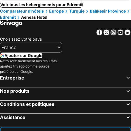
Voir tous les hébergements pour Edremit
Comparateur d'hôtels
Europe
Turquie
Balıkesir Province
Edremit
Aeneas Hotel
Facebook
Twitter
Insta
Yo
Choisissez votre pays
Ajouter sur Google
Retrouvez facilement nos résultats :
ajoutez trivago comme source
préférée sur Google.
Entreprise
Nos produits
Conditions et politiques
Assistance