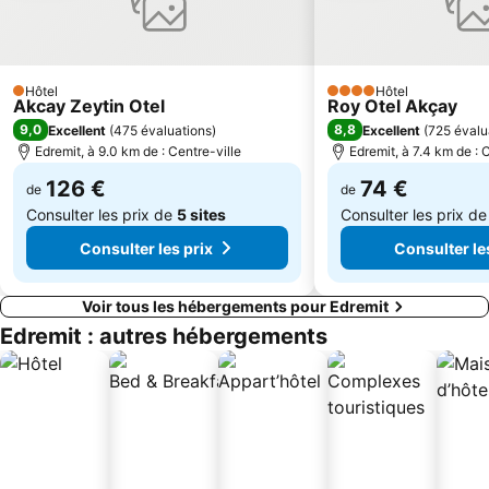
Hôtel
Hôtel
1 Étoiles
4 Étoiles
Akcay Zeytin Otel
Roy Otel Akçay
9,0
8,8
Excellent
(
475 évaluations
)
Excellent
(
725 évalu
Edremit, à 9.0 km de : Centre-ville
Edremit, à 7.4 km de : 
126 €
74 €
de
de
Consulter les prix de
5 sites
Consulter les prix d
Consulter les prix
Consulter le
Voir tous les hébergements pour Edremit
Edremit : autres hébergements