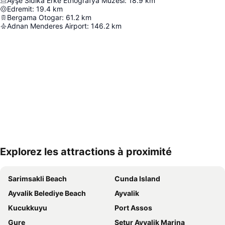
Ayşe Sıdıka Erke Etnografya Müzesi
:
18.9
km
Edremit
:
19.4
km
Bergama Otogar
:
61.2
km
Adnan Menderes Airport
:
146.2
km
Explorez les attractions à proximité
Agrandir la carte
Sarimsakli Beach
Cunda Island
Ayvalik Belediye Beach
Ayvalik
Kucukkuyu
Port Assos
Gure
Setur Ayvalik Marina