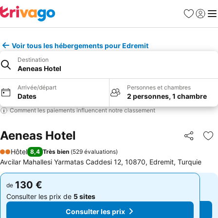
Favoris
Se con
Me
Voir tous les hébergements pour Edremit
Destination
Aeneas Hotel
Arrivée/départ
Personnes et chambres
Dates
2 personnes, 1 chambre
Comment les paiements influencent notre classement
Aeneas Hotel
Partager
Aj
Hôtel
8,4
Très bien
(
529 évaluations
)
2 Étoiles
Avcilar Mahallesi Yarmatas Caddesi 12, 10870, Edremit, Turquie
130 €
130 €
de
de
Consulter les prix de
5 sites
Consulter les prix de
5 sites
Consulter les prix
Consulter les prix