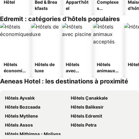
Hôtel
Bed & Brea
Appart’hôt
Complexe
Mais
kfasts
el
s
d’hô
touristique
Edremit : catégories d’hôtels populaires
s
Hôtels
Hôtels de
Hôtels
Hôtels
Hôtel
économiq
luxe
avec
animaux
ues
piscine
acceptés
Aeneas Hotel : les destinations à proximité
Hôtels Ayvalık
Hôtels Çanakkale
Hôtels Bozcaada
Hôtels Balikesir
Hôtels Mytilene
Hôtels Edremit
Hôtels Assos
Hôtels Petra
Hôtels Mithimna - Molivos