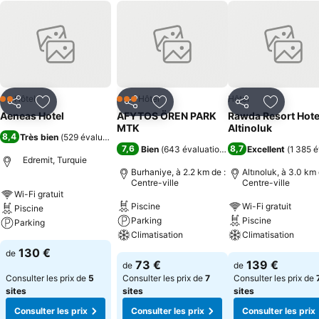
Hôtel
Hôtel
Hôtel
2 Étoiles
3 Étoiles
Partager
Ajouter à mes favoris
Partager
Ajouter à mes favoris
Partager
Ajouter à
Aeneas Hotel
AFYTOS ÖREN PARK
Rawda Resort Hote
MTK
Altinoluk
8,4
Très bien
(
529 évaluations
)
7,6
8,7
Bien
(
643 évaluations
)
Excellent
(
1 385 é
Edremit, Turquie
Burhaniye, à 2.2 km de :
Altınoluk, à 3.0 km 
Centre-ville
Centre-ville
Wi-Fi gratuit
Piscine
Wi-Fi gratuit
Piscine
Parking
Piscine
Parking
Climatisation
Climatisation
130 €
de
73 €
139 €
de
de
Consulter les prix de
5
Consulter les prix de
7
Consulter les prix de
sites
sites
sites
Consulter les prix
Consulter les prix
Consulter les prix