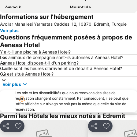
Ayvacik
Mount Ida
Informations sur l’hébergement
Yesilyurt
Oren Mahallesi Public Beach
Avcilar Mahallesi Yarmatas Caddesi 12, 10870, Edremit, Turquie
Badavut Beach
Ozdemir Site Plaji
Voir plus
Questions fréquemment posées à propos de
Aeneas Hotel
Y a-t-il une piscine à Aeneas Hotel?
Les animaux de compagnie sont-ils autorisés à Aeneas Hotel?
Aeneas Hotel dispose-t-il d'un parking?
Quelle sont les heures d'arrivée et de départ à Aeneas Hotel?
Où est situé Aeneas Hotel?
Voir plus
Les prix et les disponibilités que nous recevons des sites de
réservation changent constamment. Par conséquent, il se peut que
l’offre affichée sur trivago ne soit pas la même que celle du site de
réservation.
Parmi les Hôtels les mieux notés à Edremit
Partager
Ajouter à mes favoris
Partager
Ajouter à mes