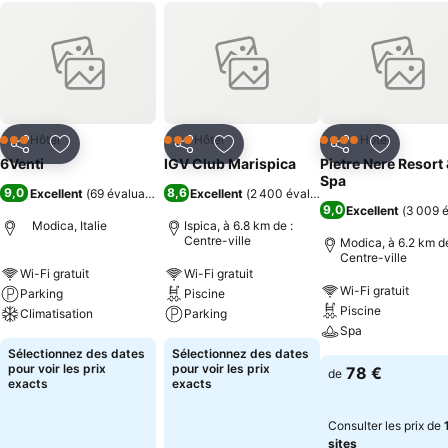
Hôtel
Hôtel
Hôtel
3 Étoiles
3 Étoiles
4 Étoiles
Partager
Ajouter à mes favoris
Partager
Ajouter à mes favoris
Partager
Ajouter à
6Venti
IGV Club Marispica
Pietre Nere Resort
Spa
9,0
8,6
Excellent
(
69 évaluations
)
Excellent
(
2 400 évaluations
)
9,0
Excellent
(
3 009 é
Modica, Italie
Ispica, à 6.8 km de :
Centre-ville
Modica, à 6.2 km de
Centre-ville
Wi-Fi gratuit
Wi-Fi gratuit
Wi-Fi gratuit
Parking
Piscine
Piscine
Climatisation
Parking
Spa
Sélectionnez des dates
Sélectionnez des dates
pour voir les prix
pour voir les prix
78 €
de
exacts
exacts
Consulter les prix de
sites