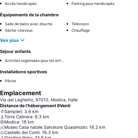
Accès handicapés
Parking pour handicapés
Équipements de la chambre
Salle de bains avec douche
Télévision
Sèche-cheveux
Chauffage
Voir plus
Séjour enfants
Activités organisées pour les enfants
Installations sportives
Pêche
Emplacement
Via del Laghetto, 97010, Modica, Italie
Distance de l’hébergement 6Venti
Sampieri
:
3.6
km
Torre Cabrera
:
6.3
km
Modica
:
16
km
Museo Casa natale Salvatore Quasimodo
:
16.2
km
Castello dei Conti
:
16.3
km
Giardino Ibleo
:
23.6
km