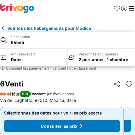
Favoris
Se con
Me
Voir tous les hébergements pour Modica
Destination
6Venti
Arrivée/départ
Personnes et chambres
Dates
2 personnes, 1 chambre
Comment les paiements influencent notre classement
6Venti
Partager
Aj
Hôtel
9,0
Excellent
(
69 évaluations
)
3 Étoiles
Via del Laghetto, 97010, Modica, Italie
Sélectionnez des dates pour voir les prix exacts
Sélectionnez des dates pour voir les prix exacts
Consulter les prix
Consulter les prix