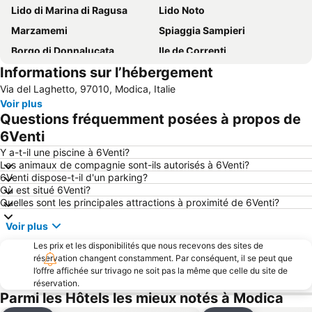
Lido di Marina di Ragusa
Lido Noto
Marzamemi
Spiaggia Sampieri
Borgo di Donnalucata
Ile de Correnti
Informations sur l’hébergement
Spiaggia di San Lorenzo
Giardino Ibleo
Via del Laghetto, 97010, Modica, Italie
Lido Noto
Lido Avola
Voir plus
Playa Grande
Donnafugata
Questions fréquemment posées à propos de
Punta Secca
Lago di Santa Rosalia
6Venti
Punta Braccetto
Late Baroque Towns of the Val di Noto
Y a-t-il une piscine à 6Venti?
Les animaux de compagnie sont-ils autorisés à 6Venti?
Scoglitti
Santa Maria del Focallo
6Venti dispose-t-il d'un parking?
Où est situé 6Venti?
La cava di Ispica
Porto Turistico di Marina di Ragusa
Quelles sont les principales attractions à proximité de 6Venti?
Réserve naturelle de Vendicari
île du cap Passero
Voir plus
Les prix et les disponibilités que nous recevons des sites de
réservation changent constamment. Par conséquent, il se peut que
l’offre affichée sur trivago ne soit pas la même que celle du site de
réservation.
Parmi les Hôtels les mieux notés à Modica