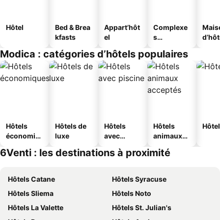
Hôtel
Bed & Brea
Appart’hôt
Complexe
Mais
kfasts
el
s
d’hô
touristique
Modica : catégories d’hôtels populaires
s
Hôtels
Hôtels de
Hôtels
Hôtels
Hôtel
économiq
luxe
avec
animaux
ues
piscine
acceptés
6Venti : les destinations à proximité
Hôtels Catane
Hôtels Syracuse
Hôtels Sliema
Hôtels Noto
Hôtels La Valette
Hôtels St. Julian's