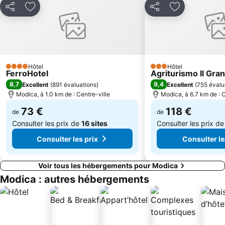
Partager
Ajouter à mes favoris
Partager
Ajouter à mes
Hôtel
Hôtel
4 Étoiles
3 Étoiles
FerroHotel
Agriturismo Il Gra
8,7
9,4
Excellent
(
891 évaluations
)
Excellent
(
755 évalu
Modica, à 1.0 km de : Centre-ville
Modica, à 6.7 km de : C
73 €
118 €
de
de
Consulter les prix de
16 sites
Consulter les prix d
Consulter les prix
Consulter le
Voir tous les hébergements pour Modica
Modica : autres hébergements