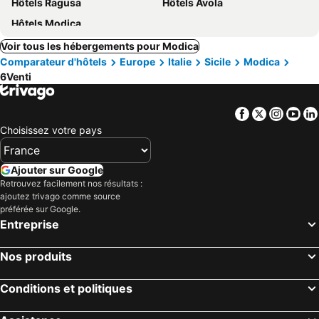
Hôtels Ragusa
Hôtels Avola
Hôtels Modica
Voir tous les hébergements pour Modica
Comparateur d'hôtels
Europe
Italie
Sicile
Modica
6Venti
Facebook
Twitter
Insta
Yo
Choisissez votre pays
Ajouter sur Google
Retrouvez facilement nos résultats :
ajoutez trivago comme source
préférée sur Google.
Entreprise
Nos produits
Conditions et politiques