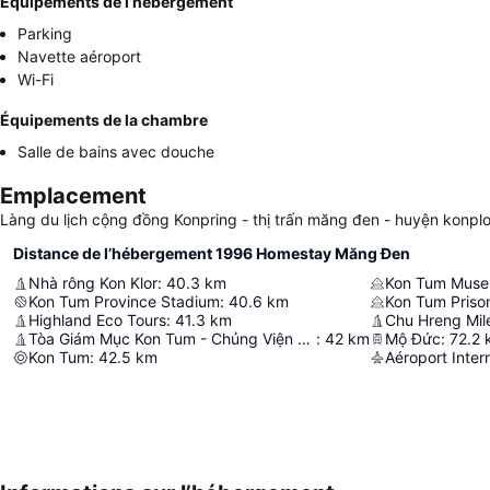
Équipements de l’hébergement
Parking
Navette aéroport
Wi-Fi
Équipements de la chambre
Salle de bains avec douche
Emplacement
Làng du lịch cộng đồng Konpring - thị trấn măng đen - huyện konpl
Distance de l’hébergement 1996 Homestay Măng Đen
Nhà rông Kon Klor
:
40.3
km
Kon Tum Mus
Kon Tum Province Stadium
:
40.6
km
Kon Tum Priso
Highland Eco Tours
:
41.3
km
Chu Hreng Mil
Tòa Giám Mục Kon Tum - Chủng Viện Thừa Sai
:
42
km
Mộ Đức
:
72.2
Kon Tum
:
42.5
km
Aéroport Inter