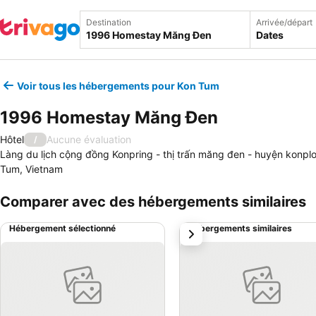
Destination
Arrivée/départ
Dates
Voir tous les hébergements pour Kon Tum
1996 Homestay Măng Đen
Hôtel
Aucune évaluation
/
Làng du lịch cộng đồng Konpring - thị trấn măng đen - huyện konplo
Tum, Vietnam
Comparer avec des hébergements similaires
Hébergement sélectionné
Hébergements similaires
suivant