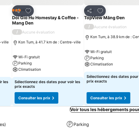
is
Ajouter à mes favoris
Ajouter à mes fav
Hôtel
Hôtel
3 Étoiles
Partager
Partager
Doi Gio Hu Homestay & Coffee -
TopView Măng Đen
Mang Den
/
Aucune évaluation
/
Aucune évaluation
Kon Tum, à 38.9 km de : Cen
-ville
Kon Tum, à 41.7 km de : Centre-ville
Wi-Fi gratuit
Wi-Fi gratuit
Parking
Parking
Climatisation
Climatisation
Sélectionnez des dates pour 
prix exacts
r les
Sélectionnez des dates pour voir les
prix exacts
Consulter les prix
Consulter les prix
Voir tous les hébergements pou
es)
Parking