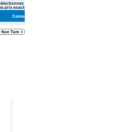
électionnez des dates pour voir
Sélectionnez des dates p
es prix exacts
les prix exacts
Consulter les prix
Consulter les pri
r Kon Tum