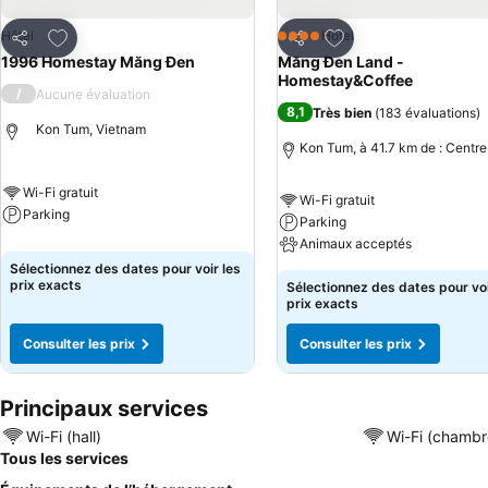
Ajouter à mes favoris
Ajouter à mes favor
Hôtel
Hôtel
4 Étoiles
Partager
Partager
1996 Homestay Măng Đen
Măng Đen Land -
Homestay&Coffee
/
Aucune évaluation
8,1
Très bien
(
183 évaluations
)
Kon Tum, Vietnam
Kon Tum, à 41.7 km de : Centre
Wi-Fi gratuit
Wi-Fi gratuit
Parking
Parking
Animaux acceptés
Sélectionnez des dates pour voir les
prix exacts
Sélectionnez des dates pour voi
prix exacts
Consulter les prix
Consulter les prix
Principaux services
Wi-Fi (hall)
Wi-Fi (chambr
Tous les services