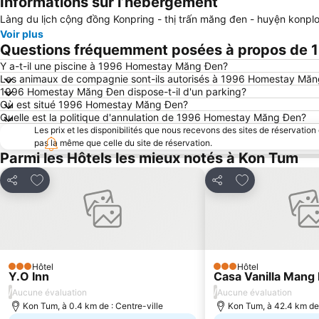
Informations sur l’hébergement
Làng du lịch cộng đồng Konpring - thị trấn măng đen - huyện konpl
Voir plus
Questions fréquemment posées à propos de
Y a-t-il une piscine à 1996 Homestay Măng Đen?
Les animaux de compagnie sont-ils autorisés à 1996 Homestay Mă
1996 Homestay Măng Đen dispose-t-il d'un parking?
Où est situé 1996 Homestay Măng Đen?
Quelle est la politique d'annulation de 1996 Homestay Măng Đen?
Les prix et les disponibilités que nous recevons des sites de réservation
pas la même que celle du site de réservation.
Parmi les Hôtels les mieux notés à Kon Tum
Ajouter à mes favoris
Ajouter à mes f
Partager
Partager
Hôtel
Hôtel
3 Étoiles
3 Étoiles
Y.O Inn
Casa Vanilla Mang
/
/
Aucune évaluation
Aucune évaluation
Kon Tum, à 0.4 km de : Centre-ville
Kon Tum, à 42.4 km de 