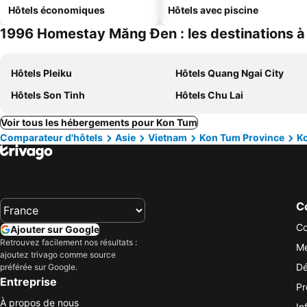
Hôtels économiques
Hôtels avec piscine
1996 Homestay Măng Đen : les destinations à
Hôtels Pleiku
Hôtels Quang Ngai City
Hôtels Son Tinh
Hôtels Chu Lai
Voir tous les hébergements pour Kon Tum
Comparateur d'hôtels
Asie
Vietnam
Kon Tum Province
K
Co
Co
Ajouter sur Google
Retrouvez facilement nos résultats :
Me
ajoutez trivago comme source
Dé
préférée sur Google.
Entreprise
Pr
À propos de nous
In