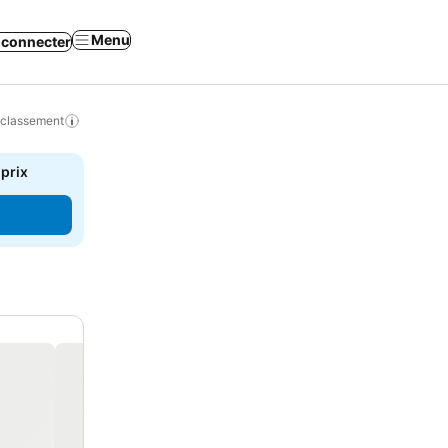
Menu
 connecter
 classement
 prix