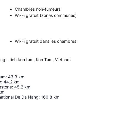
Chambres non-fumeurs
Wi-Fi gratuit (zones communes)
Wi-Fi gratuit dans les chambres
ong - tỉnh kon tum, Kon Tum, Vietnam
eum
:
43.3
km
n
:
44.2
km
estone
:
45.2
km
km
national De Da Nang
:
160.8
km