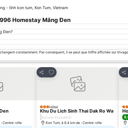
Agrandir la carte
ong - tỉnh kon tum, Kon Tum, Vietnam
 1996 Homestay Măng Đen
ng Đen?
 changent constamment. Par conséquent, il se peut que l’offre affichée sur trivago
avoris
Ajouter à mes favoris
Partager
Par
Hôtel
3 Étoiles
3 É
 Den
Khu Du Lich Sinh Thai Dak Ro Wa
Ho
/
9,
Aucune évaluation
: Centre-ville
Kon Tum, à 6.4 km de : Centre-ville