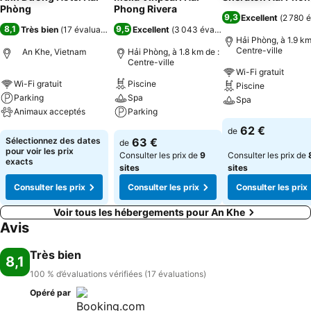
Phòng
Phong Rivera
9,3
Excellent
(
2 780 é
8,1
9,5
Très bien
(
17 évaluations
)
Excellent
(
3 043 évaluations
)
Hải Phòng, à 1.9 km
Centre-ville
An Khe, Vietnam
Hải Phòng, à 1.8 km de :
Centre-ville
Wi-Fi gratuit
Wi-Fi gratuit
Piscine
Piscine
Parking
Spa
Spa
Animaux acceptés
Parking
Consulter les pri
62 €
de
Consulter les prix
Consulter les prix
Sélectionnez des dates
63 €
de
pour voir les prix
Consulter les prix de
9
Consulter les prix de
exacts
sites
sites
Consulter les prix
Consulter les prix
Consulter les prix
Voir tous les hébergements pour An Khe
Avis
Très bien
8,1
100 % d’évaluations vérifiées (17 évaluations)
Opéré par