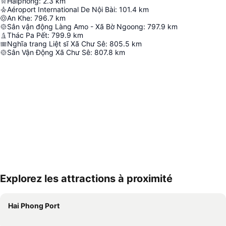
Haiphong
:
2.3
km
Aéroport International De Nội Bài
:
101.4
km
An Khe
:
796.7
km
Sân vận động Làng Amo - Xã Bờ Ngoong
:
797.9
km
Thác Pa Pết
:
799.9
km
Nghĩa trang Liệt sĩ Xã Chư Sê
:
805.5
km
Sân Vận Động Xã Chư Sê
:
807.8
km
Explorez les attractions à proximité
Agrandir la carte
Hai Phong Port