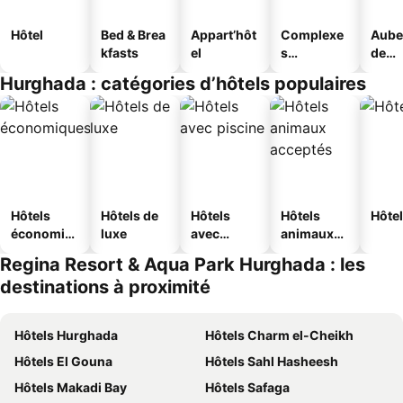
Hôtel
Bed & Brea
Appart’hôt
Complexe
Aube
kfasts
el
s
de
touristique
jeun
Hurghada : catégories d’hôtels populaires
s
Hôtels
Hôtels de
Hôtels
Hôtels
Hôtel
économiq
luxe
avec
animaux
ues
piscine
acceptés
Regina Resort & Aqua Park Hurghada : les
destinations à proximité
Hôtels Hurghada
Hôtels Charm el-Cheikh
Hôtels El Gouna
Hôtels Sahl Hasheesh
Hôtels Makadi Bay
Hôtels Safaga