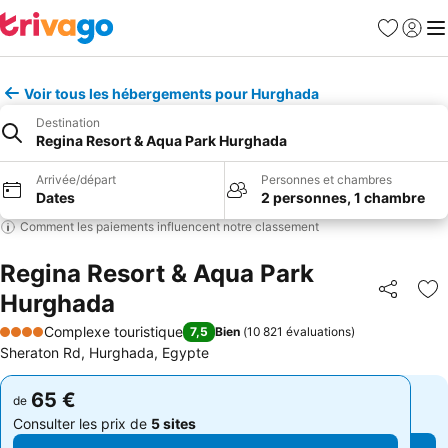
Favoris
Se con
Me
Voir tous les hébergements pour Hurghada
Destination
Regina Resort & Aqua Park Hurghada
Arrivée/départ
Personnes et chambres
Dates
2 personnes, 1 chambre
Comment les paiements influencent notre classement
Regina Resort & Aqua Park
Hurghada
Partager
Aj
Complexe touristique
7,5
Bien
(
10 821 évaluations
)
4 Étoiles
Sheraton Rd, Hurghada, Egypte
65 €
65 €
de
de
Consulter les prix de
5 sites
Consulter les prix de
5 sites