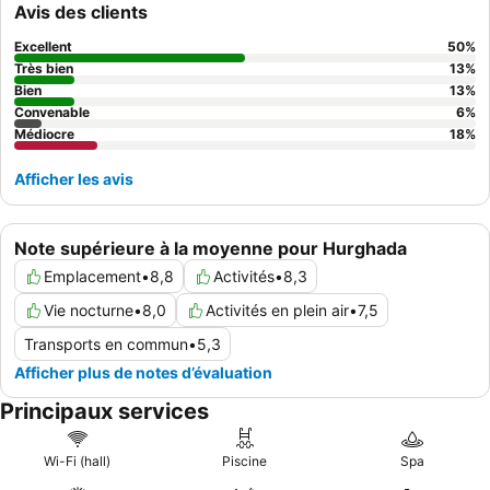
Avis des clients
grande variété d'options, y compris un poste d'omelettes. Pour
une expérience plus calme, les clients peuvent envisager de
Excellent
50
%
demander une chambre donnant sur le jardin.
Très bien
13
%
Bien
13
%
Convenable
6
%
Médiocre
18
%
Afficher les avis
Note supérieure à la moyenne pour Hurghada
Emplacement
•
8,8
Activités
•
8,3
Vie nocturne
•
8,0
Activités en plein air
•
7,5
Transports en commun
•
5,3
Afficher plus de notes d’évaluation
Principaux services
Wi-Fi (hall)
Piscine
Spa