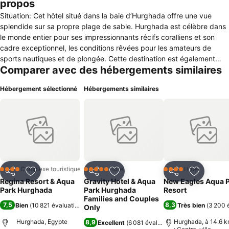
propos
Situation: Cet hôtel situé dans la baie d’Hurghada offre une vue
splendide sur sa propre plage de sable. Hurghada est célèbre dans
le monde entier pour ses impressionnants récifs coralliens et son
cadre exceptionnel, les conditions rêvées pour les amateurs de
sports nautiques et de plongée. Cette destination est également
Comparer avec des hébergements similaires
réputée pour la pêche en haute mer. Compter à peine 10 min pour
rejoindre l'aéroport. Equipement: Ce resort a vu le jour en 1994. Les
Hébergement sélectionné
Hébergements similaires
clients se sentiront comme chez eux dans 417 chambres. Différents
équipements (local à bagages, coffre-fort et distributeur de billets)
sont les garants d'un séjour confortable. Un accès WiFi (sans
supplément) permet de se connecter à Internet dans les espaces
publics. Le bureau touristique offre toute l'aide voulue pour réserver
des excursions. Le complexe de villégiature est fier de ses
nombreux aménagements conçus pour les personnes à mobilité
réduite. En matière de restauration, les voyageurs auront le choix
Complexe touristique
Hôtel
Hôtel
4 Étoiles
5 Étoiles
4 Étoiles
Partager
Ajouter à mes favoris
Partager
Ajouter à mes favoris
Partager
Ajouter à
entre un restaurant, un café, un bar et un bar de plage. Des
Regina Resort & Aqua
Gravity Hotel & Aqua
New Eagles Aqua 
boutiques sont également disponibles sur place. Les aménagements
Park Hurghada
Park Hurghada
Resort
incluent également un espace TV et une salle de loisirs. Les
Families and Couples
7,5
8,3
Bien
(
10 821 évaluations
)
Très bien
(
3 200 
Only
prestations incluent de plus un service de sécurité fonctionnant
24h/24, un service de baby-sitting, une assistance médicale, un
Hurghada, Egypte
Hurghada, à 14.6 k
8,9
Excellent
(
6 081 évaluations
)