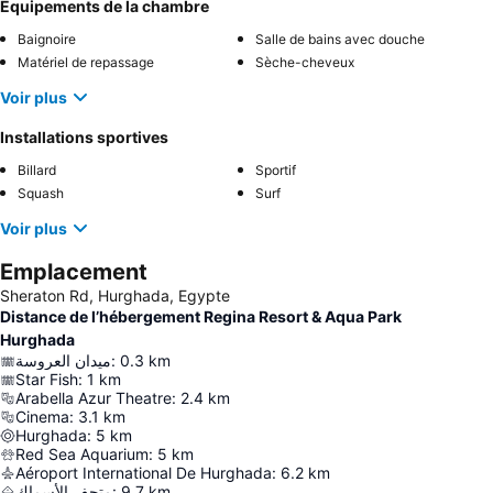
Équipements de la chambre
Baignoire
Salle de bains avec douche
Matériel de repassage
Sèche-cheveux
Voir plus
Installations sportives
Billard
Sportif
Squash
Surf
Voir plus
Emplacement
Sheraton Rd, Hurghada, Egypte
Distance de l’hébergement Regina Resort & Aqua Park
Hurghada
ميدان العروسة
:
0.3
km
Star Fish
:
1
km
Arabella Azur Theatre
:
2.4
km
Cinema
:
3.1
km
Hurghada
:
5
km
Red Sea Aquarium
:
5
km
Aéroport International De Hurghada
:
6.2
km
متحف الأسماك
:
9.7
km