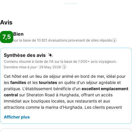
et du bateau banane. Les activités payantes incluent de la plongée.
Le resort propose des activités d'intérieur, dont une salle de fitness.
Le complexe de villégiature propose (contre supplément)
Avis
différentes prestations wellness, dont un spa, un sauna, un salon de
beauté et des massages. De la musique live, un mini-club et une
Bien
mini discothèque pour enfants garantissent des moments
7,5
sur la base de 10 821 évaluations provenant de sites
réputés
extraordinaires. Repas: Possibilité de réserver une formule tout
compris. Des plats diététiques, des plats sans gluten et des plats
végétariens sont préparés à la demande. Les chefs cuisiniers
Synthèse des avis
préparent les plats devant les clients. Des boissons sans alcool et
Contenu résumé à l’aide de l’IA sur la base de 1 000+ avis voyageurs ·
des boissons alcoolisées font partie de l'offre de l'établissement.
Dernière mise à jour : 29 May 2026
Cartes de crédit: Les cartes de crédit courantes sont acceptées.
Cet hôtel est un lieu de séjour animé en bord de mer, idéal pour
les
familles
et les
touristes
en quête d'un séjour agréable et
pratique. L'établissement bénéficie d'un
excellent emplacement
central
sur Sheraton Road à Hurghada, offrant un accès
immédiat aux boutiques locales, aux restaurants et aux
attractions comme la marina d'Hurghada. Les clients peuvent
profiter d'une gamme d'installations, y compris plusieurs
Afficher plus
piscines
avec toboggans pour tous les âges et une plage
privée. Le personnel est constamment félicité pour son attitude
amicale et serviable, et le
petit-déjeuner buffet
offre une