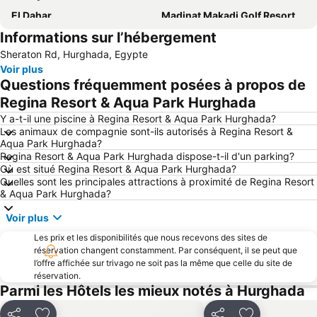
El Dahar
Madinat Makadi Golf Resort
Informations sur l’hébergement
Club de Golf et Country Club les Cascades
Hard Rock Café Hurghada
Sheraton Rd, Hurghada, Egypte
Bordiehns
Abu Tig Marina
Voir plus
Papas Beach Club
Sea Horse Stable Sahl Hasheesh
Questions fréquemment posées à propos de
El Kawthar
Regina Resort & Aqua Park Hurghada
Y a-t-il une piscine à Regina Resort & Aqua Park Hurghada?
Les animaux de compagnie sont-ils autorisés à Regina Resort &
Aqua Park Hurghada?
Regina Resort & Aqua Park Hurghada dispose-t-il d'un parking?
Où est situé Regina Resort & Aqua Park Hurghada?
Quelles sont les principales attractions à proximité de Regina Resort
& Aqua Park Hurghada?
Voir plus
Les prix et les disponibilités que nous recevons des sites de
réservation changent constamment. Par conséquent, il se peut que
l’offre affichée sur trivago ne soit pas la même que celle du site de
réservation.
Parmi les Hôtels les mieux notés à Hurghada