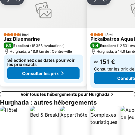
Partager
Ajouter à mes favoris
Partager
Ajouter à mes
Hôtel
Hôtel
5 Étoiles
4 Étoiles
Jaz Bluemarine
Pickalbatros Aqua 
9,5
9,4
Excellent
(
15 353 évaluations
)
Excellent
(
12 531 év
Hurghada, à 18.9 km de : Centre-ville
Hurghada, à 14.9 km de
Sélectionnez des dates pour voir
151 €
de
les prix exacts
Consulter les prix d
Consulter les prix
Consulte
Voir tous les hébergements pour Hurghada
Hurghada : autres hébergements