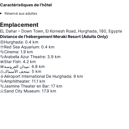
Caractéristiques de l’hôtel
Réservé aux adultes
Emplacement
EL Dahar – Down Town, El Kornesh Road, Hurghada, 180, Egypte
Distance de l’hébergement Meraki Resort (Adults Only)
Hurghada
:
0.4
km
Red Sea Aquarium
:
0.4
km
Cinema
:
1.9
km
Arabella Azur Theatre
:
3.9
km
Star Fish
:
4.2
km
ميدان العروسة
:
4.8
km
متحف الأسماك
:
5
km
Aéroport International De Hurghada
:
9
km
Amphitheater
:
11.1
km
Jasmine Theater en Bar
:
17
km
Sand City Museum
:
17.9
km