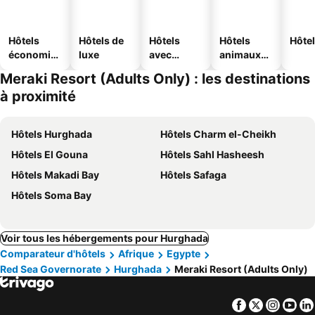
Hôtels
Hôtels de
Hôtels
Hôtels
Hôtel
économiq
luxe
avec
animaux
ues
piscine
acceptés
Meraki Resort (Adults Only) : les destinations
à proximité
Hôtels Hurghada
Hôtels Charm el-Cheikh
Hôtels El Gouna
Hôtels Sahl Hasheesh
Hôtels Makadi Bay
Hôtels Safaga
Hôtels Soma Bay
Voir tous les hébergements pour Hurghada
Comparateur d'hôtels
Afrique
Egypte
Red Sea Governorate
Hurghada
Meraki Resort (Adults Only)
Facebook
Twitter
Insta
Yo