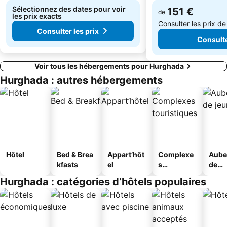
Sélectionnez des dates pour voir
151 €
de
les prix exacts
Consulter les prix d
Consulter les prix
Consulte
Voir tous les hébergements pour Hurghada
Hurghada : autres hébergements
Hôtel
Bed & Brea
Appart’hôt
Complexe
Aube
kfasts
el
s
de
touristique
jeun
Hurghada : catégories d’hôtels populaires
s