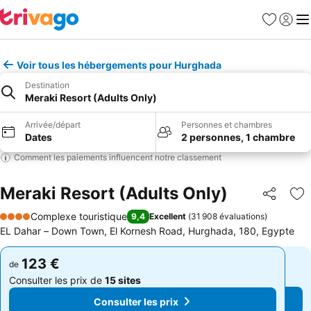
Favoris
Se con
Me
Voir tous les hébergements pour Hurghada
Destination
Meraki Resort (Adults Only)
Arrivée/départ
Personnes et chambres
Dates
2 personnes, 1 chambre
Comment les paiements influencent notre classement
Meraki Resort (Adults Only)
Partager
Aj
Complexe touristique
9,4
Excellent
(
31 908 évaluations
)
4 Étoiles
EL Dahar – Down Town, El Kornesh Road, Hurghada, 180, Egypte
123 €
123 €
de
de
Consulter les prix de
15 sites
Consulter les prix de
15 sites
Consulter les prix
Consulter les prix