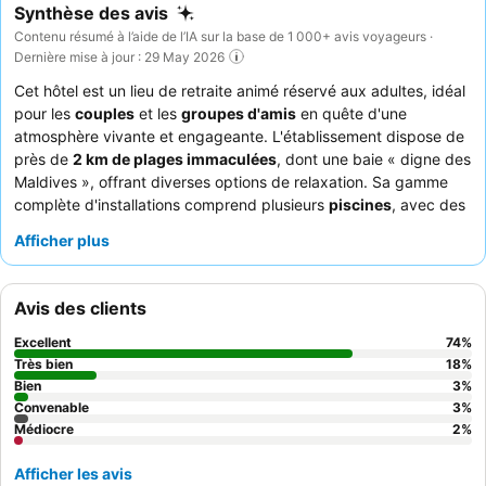
Synthèse des avis
Contenu résumé à l’aide de l’IA sur la base de 1 000+ avis voyageurs ·
Dernière mise à jour : 29 May 2026
Cet hôtel est un lieu de retraite animé réservé aux adultes, idéal
pour les
couples
et les
groupes d'amis
en quête d'une
atmosphère vivante et engageante. L'établissement dispose de
près de
2 km de plages immaculées
, dont une baie « digne des
Maldives », offrant diverses options de relaxation. Sa gamme
complète d'installations comprend plusieurs
piscines
, avec des
options chauffées et d'eau salée, garantissant amplement
Afficher plus
d'espace pour tous. Les clients louent constamment le
personnel et le service exceptionnels
ainsi que les offres
culinaires diverses et de haute qualité, le
bar à pizzas
et le
Avis des clients
burger boulevard
étant des points forts particuliers. Pour une
expérience plus calme, les clients peuvent demander des
Excellent
74
%
chambres donnant sur le jardin, et l'option pratique de
départ
Très bien
18
%
tardif
Bien
permet un départ plus détendu.
3
%
Convenable
3
%
Médiocre
2
%
Afficher les avis