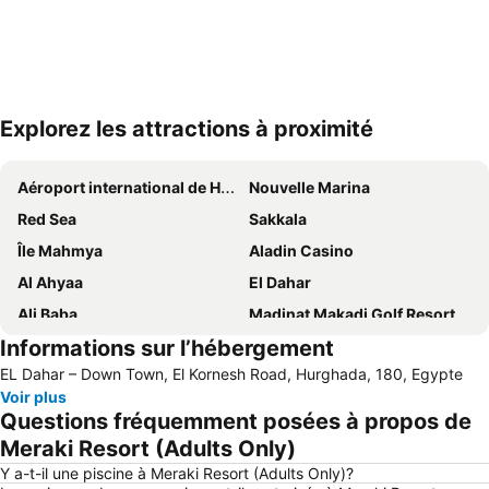
Explorez les attractions à proximité
Agrandir la carte
Aéroport international de Hurghada
Nouvelle Marina
Red Sea
Sakkala
Île Mahmya
Aladin Casino
Al Ahyaa
El Dahar
Ali Baba
Madinat Makadi Golf Resort
Informations sur l’hébergement
Club de Golf et Country Club les Cascades
Hard Rock Café Hurghada
EL Dahar – Down Town, El Kornesh Road, Hurghada, 180, Egypte
Bordiehns
Abu Tig Marina
Voir plus
Papas Beach Club
Sea Horse Stable Sahl Hasheesh
Questions fréquemment posées à propos de
El Kawthar
Meraki Resort (Adults Only)
Y a-t-il une piscine à Meraki Resort (Adults Only)?