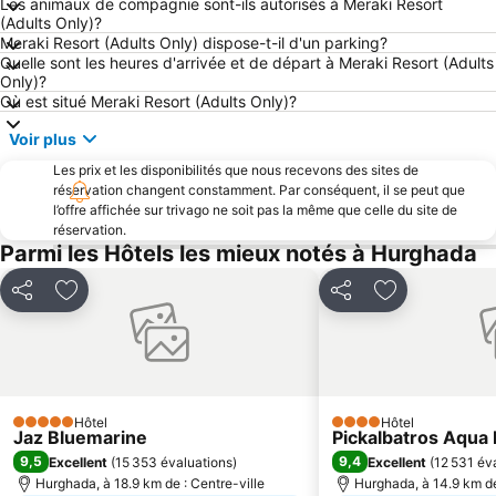
Les animaux de compagnie sont-ils autorisés à Meraki Resort
(Adults Only)?
Meraki Resort (Adults Only) dispose-t-il d'un parking?
Quelle sont les heures d'arrivée et de départ à Meraki Resort (Adults
Only)?
Où est situé Meraki Resort (Adults Only)?
Voir plus
Les prix et les disponibilités que nous recevons des sites de
réservation changent constamment. Par conséquent, il se peut que
l’offre affichée sur trivago ne soit pas la même que celle du site de
réservation.
Parmi les Hôtels les mieux notés à Hurghada
Partager
Ajouter à mes favoris
Partager
Ajouter à mes
Hôtel
Hôtel
5 Étoiles
4 Étoiles
Jaz Bluemarine
Pickalbatros Aqua 
9,5
9,4
Excellent
(
15 353 évaluations
)
Excellent
(
12 531 év
Hurghada, à 18.9 km de : Centre-ville
Hurghada, à 14.9 km de