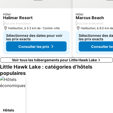
Hôtel
Hôtel
Halimar Resort
Marcus Beach
/
/
Aucune évaluation
Aucune évaluation
Haliburton, à 5.3 km de : Centre-ville
Haliburton, à 8.0 km de
Sélectionnez des dates pour voir
Sélectionnez des da
les prix exacts
les prix exacts
Consulter les prix
Consulter le
Voir tous les hébergements pour Little Hawk Lake
Little Hawk Lake : catégories d’hôtels
populaires
Hôtels