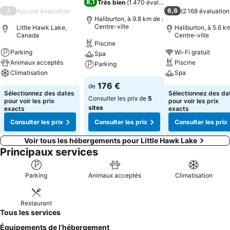
8,1
Très bien
(
1 470 évaluations
)
/
6,6
Aucune évaluation
(
2 168 évaluation
Haliburton, à 9.8 km de :
Centre-ville
Little Hawk Lake,
Haliburton, à 5.6 km
Canada
Centre-ville
Piscine
Parking
Wi-Fi gratuit
Spa
Animaux acceptés
Piscine
Parking
Climatisation
Spa
176 €
de
Sélectionnez des dates
Sélectionnez des da
Consulter les prix de
5
pour voir les prix
pour voir les prix
sites
exacts
exacts
Consulter les prix
Consulter les prix
Consulter les prix
Voir tous les hébergements pour Little Hawk Lake
Principaux services
Parking
Animaux acceptés
Climatisation
Restaurant
Tous les services
Équipements de l’hébergement