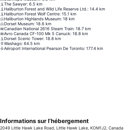
The Sawyer
:
6.5
km
Haliburton Forest and Wild Life Reserve Ltd.
:
14.4
km
Haliburton Forest Wolf Centre
:
15.1
km
Haliburton Highlands Museum
:
18
km
Dorset Museum
:
18.6
km
Canadian National 2616 Steam Train
:
18.7
km
Avro Canada CF-100 Mk 5 Canuck
:
18.8
km
Dorset Scenic Tower
:
18.8
km
Washago
:
64.5
km
Aéroport International Pearson De Toronto
:
177.4
km
Informations sur l’hébergement
Agrandir la carte
2049 Little Hawk Lake Road, Little Hawk Lake, KOM1J2, Canada