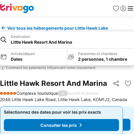
Favoris
Se con
Me
Voir tous les hébergements pour Little Hawk Lake
Destination
Little Hawk Resort And Marina
Arrivée/départ
Personnes et chambres
Dates
2 personnes, 1 chambre
Comment les paiements influencent notre classement
Little Hawk Resort And Marina
Partager
Aj
Complexe touristique
/
Aucune évaluation
5 Étoiles
2049 Little Hawk Lake Road, Little Hawk Lake, KOM1J2, Canada
Sélectionnez des dates pour voir les prix exacts
Sélectionnez des dates pour voir les prix exacts
Consulter les prix
Consulter les prix