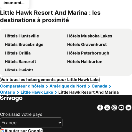
économiq
ues
Little Hawk Resort And Marina : les
destinations à proximité
Hôtels Huntsville
Hôtels Muskoka Lakes
Hôtels Bracebridge
Hôtels Gravenhurst
Hôtels Orillia
Hôtels Peterborough
Hôtels Bancroft
Hôtels Haliburton
Hôtels Dwight
Voir tous les hébergements pour Little Hawk Lake
Comparateur d'hôtels
Amérique du Nord
Canada
Ontario
Little Hawk Lake
Little Hawk Resort And Marina
Facebook
Twitter
Insta
Yo
Choisissez votre pays
Ajouter sur Google