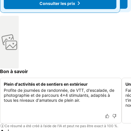
Consulter les prix
Consulter les prix
Bon à savoir
Plein d'activités et de sentiers en extérieur
Un
Profite de journées de randonnée, de VTT, d'escalade, de
Fa
photographie et de parcours 4x4 stimulants, adaptés à
réc
tous les niveaux d'amateurs de plein air.
t'i
no
Ce résumé a été créé à l’aide de l’IA et peut ne pas être exact à 100 %.