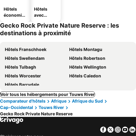
Hôtels
Hôtels
économiq
avec
ues
piscine
Gecko Rock Private Nature Reserve : les
destinations à proximité
Hôtels Franschhoek
Hôtels Montagu
Hôtels Swellendam
Hôtels Robertson
Hôtels Tulbagh
Hôtels Wellington
Hôtels Worcester
Hôtels Caledon
Hôtels Barrydale
Voir tous les hébergements pour Touws River
Comparateur d'hôtels
Afrique
Afrique du Sud
Cap-Occidental
Touws River
Gecko Rock Private Nature Reserve
Facebook
Twitter
Insta
Yo