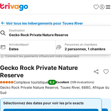
Favoris
Se con
Me
Voir tous les hébergements pour Touws River
Destination
Gecko Rock Private Nature Reserve
Arrivée/départ
Personnes et chambres
Dates
2 personnes, 1 chambre
Comment les paiements influencent notre classement
Gecko Rock Private Nature
Reserve
Partager
Aj
Complexe touristique
9,2
Excellent
(
399 évaluations
)
5 Étoiles
Gecko Rock Private Nature Reserve, Touws River, 6880, Afrique du
Sud
Sélectionnez des dates pour voir les prix exacts
Sélectionnez des dates pour voir les prix exacts