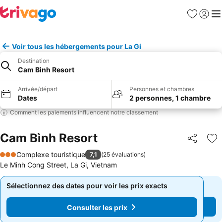
Favoris
Se con
Me
Voir tous les hébergements pour La Gi
Destination
Cam Bình Resort
Arrivée/départ
Personnes et chambres
Dates
2 personnes, 1 chambre
Comment les paiements influencent notre classement
Cam Bình Resort
Partager
Aj
Complexe touristique
7,1
(
25 évaluations
)
3 Étoiles
Le Minh Cong Street, La Gi, Vietnam
Sélectionnez des dates pour voir les prix exacts
Sélectionnez des dates pour voir les prix exacts
Consulter les prix
Consulter les prix