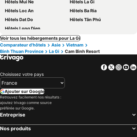
Hôtels Mui Ne
Hôtels La Gi
Hôtels Loc An
Hôtels Ba Ria
Hôtels Dat Do
Hôtels Tân Phú
Hôtels Long Dien
Voir tous les hébergements pour La Gi
Comparateur d'hôtels
Asie
Vietnam
Binh Thuan Province
La Gi
Cam Bình Resort
Facebook
Twitter
Insta
Yo
Choisissez votre pays
Ajouter sur Google
Retrouvez facilement nos résultats :
ajoutez trivago comme source
préférée sur Google.
Entreprise
Nos produits