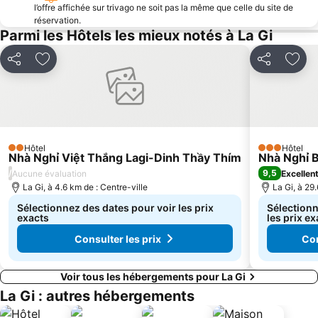
l’offre affichée sur trivago ne soit pas la même que celle du site de
réservation.
Parmi les Hôtels les mieux notés à La Gi
Partager
Ajouter à mes favoris
Partager
Ajou
Hôtel
Hôtel
2 Étoiles
3 Étoiles
Nhà Nghỉ Việt Thắng Lagi-Dinh Thầy Thím
Nhà Nghỉ B
/
9,5
Aucune évaluation
Excellen
La Gi, à 4.6 km de : Centre-ville
La Gi, à 29
Sélectionnez des dates pour voir les prix
Sélectionn
exacts
les prix ex
Consulter les prix
Con
Voir tous les hébergements pour La Gi
La Gi : autres hébergements