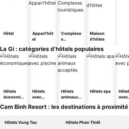
Hôtel
Appart’hôt
Complexe
Maison
el
s
d’hôtes
touristique
La Gi : catégories d’hôtels populaires
s
Hôtels
Hôtels
Hôtels
Hôtels spa
Hôte
économiq
avec
animaux
avec
ues
piscine
acceptés
park
Cam Bình Resort : les destinations à proximité
Hôtels Vung Tau
Hôtels Phan Thiết