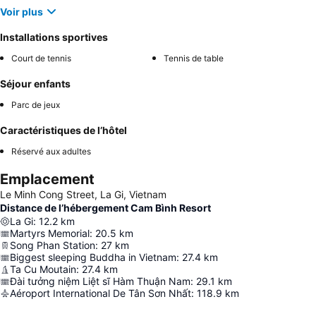
Voir plus
Installations sportives
Court de tennis
Tennis de table
Séjour enfants
Parc de jeux
Caractéristiques de l’hôtel
Réservé aux adultes
Emplacement
Le Minh Cong Street, La Gi, Vietnam
Distance de l’hébergement Cam Bình Resort
La Gi
:
12.2
km
Martyrs Memorial
:
20.5
km
Song Phan Station
:
27
km
Biggest sleeping Buddha in Vietnam
:
27.4
km
Ta Cu Moutain
:
27.4
km
Đài tưởng niệm Liệt sĩ Hàm Thuận Nam
:
29.1
km
Aéroport International De Tân Sơn Nhất
:
118.9
km