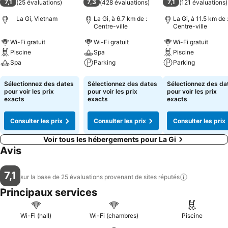
7,1
7,3
7,1
(
25 évaluations
)
(
428 évaluations
)
(
121 évaluations
)
La Gi, Vietnam
La Gi, à 6.7 km de :
La Gi, à 11.5 km de 
Centre-ville
Centre-ville
Wi-Fi gratuit
Wi-Fi gratuit
Wi-Fi gratuit
Piscine
Spa
Piscine
Spa
Parking
Parking
Consulter les prix
Consulter les prix
Consulter les pri
Sélectionnez des dates
Sélectionnez des dates
Sélectionnez des da
pour voir les prix
pour voir les prix
pour voir les prix
exacts
exacts
exacts
Consulter les prix
Consulter les prix
Consulter les prix
Voir tous les hébergements pour La Gi
Avis
7,1
sur la base de 25 évaluations provenant de sites
réputés
Principaux services
Wi-Fi (hall)
Wi-Fi (chambres)
Piscine