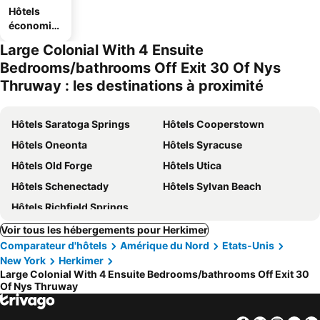
Hôtels
économiq
ues
Large Colonial With 4 Ensuite
Bedrooms/bathrooms Off Exit 30 Of Nys
Thruway : les destinations à proximité
Hôtels Saratoga Springs
Hôtels Cooperstown
Hôtels Oneonta
Hôtels Syracuse
Hôtels Old Forge
Hôtels Utica
Hôtels Schenectady
Hôtels Sylvan Beach
Hôtels Richfield Springs
Voir tous les hébergements pour Herkimer
Comparateur d'hôtels
Amérique du Nord
Etats-Unis
New York
Herkimer
Large Colonial With 4 Ensuite Bedrooms/bathrooms Off Exit 30
Of Nys Thruway