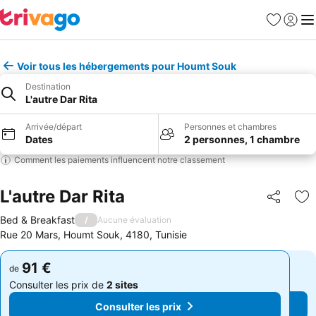
Favoris
Se con
Me
Voir tous les hébergements pour Houmt Souk
Destination
L'autre Dar Rita
Arrivée/départ
Personnes et chambres
Dates
2 personnes, 1 chambre
Comment les paiements influencent notre classement
L'autre Dar Rita
Partager
Aj
Bed & Breakfast
/
Aucune évaluation
Rue 20 Mars, Houmt Souk, 4180, Tunisie
91 €
91 €
de
de
Consulter les prix de
2 sites
Consulter les prix de
2 sites
Consulter les prix
Consulter les prix