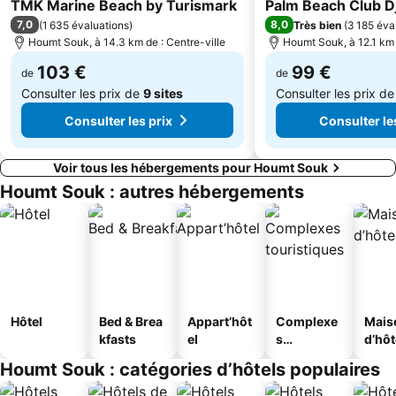
4 Étoiles
4 Étoiles
TMK Marine Beach by Turismark
Palm Beach Club D
7,0
8,0
(
1 635 évaluations
)
Très bien
(
3 185 éva
Houmt Souk, à 14.3 km de : Centre-ville
Houmt Souk, à 12.1 km 
103 €
99 €
de
de
Consulter les prix de
9 sites
Consulter les prix d
Consulter les prix
Consulter le
Voir tous les hébergements pour Houmt Souk
Houmt Souk : autres hébergements
Hôtel
Bed & Brea
Appart’hôt
Complexe
Mais
kfasts
el
s
d’hô
touristique
Houmt Souk : catégories d’hôtels populaires
s