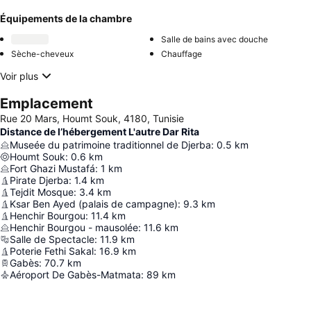
Équipements de la chambre
Salle de bains avec douche
Sèche-cheveux
Chauffage
Voir plus
Emplacement
Rue 20 Mars, Houmt Souk, 4180, Tunisie
Distance de l’hébergement L'autre Dar Rita
Museée du patrimoine traditionnel de Djerba
:
0.5
km
Houmt Souk
:
0.6
km
Fort Ghazi Mustafá
:
1
km
Pirate Djerba
:
1.4
km
Tejdit Mosque
:
3.4
km
Ksar Ben Ayed (palais de campagne)
:
9.3
km
Henchir Bourgou
:
11.4
km
Henchir Bourgou - mausolée
:
11.6
km
Salle de Spectacle
:
11.9
km
Poterie Fethi Sakal
:
16.9
km
Gabès
:
70.7
km
Aéroport De Gabès-Matmata
:
89
km