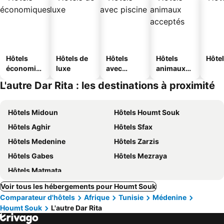
Hôtels
Hôtels de
Hôtels
Hôtels
Hôtel
économiq
luxe
avec
animaux
ues
piscine
acceptés
L'autre Dar Rita : les destinations à proximité
Hôtels Midoun
Hôtels Houmt Souk
Hôtels Aghir
Hôtels Sfax
Hôtels Medenine
Hôtels Zarzis
Hôtels Gabes
Hôtels Mezraya
Hôtels Matmata
Voir tous les hébergements pour Houmt Souk
Comparateur d'hôtels
Afrique
Tunisie
Médenine
Houmt Souk
L'autre Dar Rita