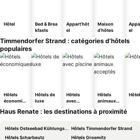
Hôtel
Bed & Brea
Appart’hôt
Maison
Appa
kfasts
el
d’hôtes
el
Timmendorfer Strand : catégories d’hôtels
populaires
Hôtels
Hôtels de
Hôtels
Hôtels
Hôtel
économiq
luxe
avec
animaux
ues
piscine
acceptés
Haus Renate : les destinations à proximité
Hôtels Ostseebad Kühlungsborn
Hôtels Timmendorfer Strand
Hôtels Scharbeutz
Hôtels Groemitz