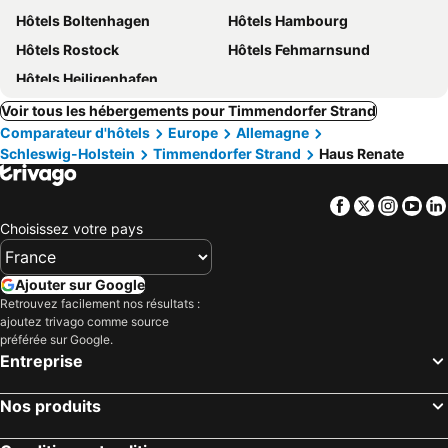
Hôtels Boltenhagen
Hôtels Hambourg
Hôtels Rostock
Hôtels Fehmarnsund
Hôtels Heiligenhafen
Voir tous les hébergements pour Timmendorfer Strand
Comparateur d'hôtels
Europe
Allemagne
Schleswig-Holstein
Timmendorfer Strand
Haus Renate
Facebook
Twitter
Insta
Yo
Choisissez votre pays
Ajouter sur Google
Retrouvez facilement nos résultats :
ajoutez trivago comme source
préférée sur Google.
Entreprise
Nos produits