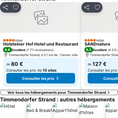
Partager
Ajouter à mes favoris
Partager
Ajouter à 
Hôtel
Hôtel
4 Étoiles
4 Étoiles
Holsteiner Hof Hotel und Restaurant
SANDnature
8,8
8,5
Excellent
(
1 711 évaluations
)
Excellent
(
4 215 
Timmendorfer Strand, à 0.1 km de : Centre-ville
Timmendorfer Strand
80 €
127 €
de
de
Consulter les prix de
10 sites
Consulter les pri
Consulter les prix
Consulte
Voir tous les hébergements pour Timmendorfer Strand
Timmendorfer Strand : autres hébergements