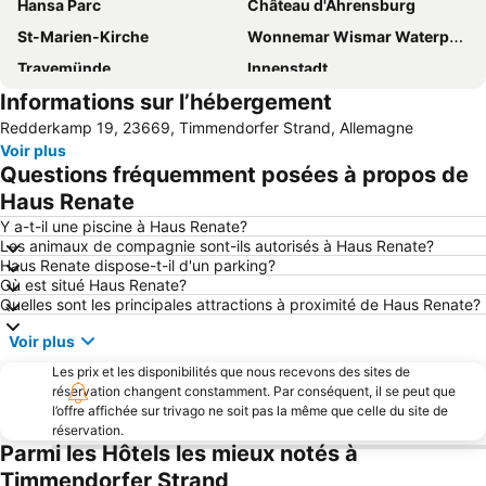
Hansa Parc
Château d'Ahrensburg
St-Marien-Kirche
Wonnemar Wismar Waterpark and Spa
Travemünde
Innenstadt
Informations sur l’hébergement
Remise
Promenade de la plage
Redderkamp 19, 23669, Timmendorfer Strand, Allemagne
Altstadt
Voir plus
Questions fréquemment posées à propos de
Haus Renate
Y a-t-il une piscine à Haus Renate?
Les animaux de compagnie sont-ils autorisés à Haus Renate?
Haus Renate dispose-t-il d'un parking?
Où est situé Haus Renate?
Quelles sont les principales attractions à proximité de Haus Renate?
Voir plus
Les prix et les disponibilités que nous recevons des sites de
réservation changent constamment. Par conséquent, il se peut que
l’offre affichée sur trivago ne soit pas la même que celle du site de
réservation.
Parmi les Hôtels les mieux notés à
Timmendorfer Strand