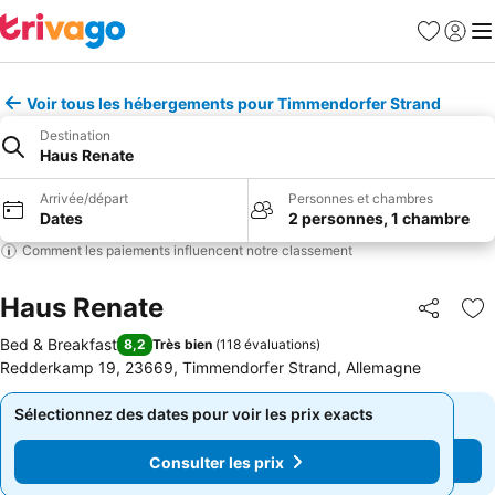
Favoris
Se con
Me
Voir tous les hébergements pour Timmendorfer Strand
Destination
Haus Renate
Arrivée/départ
Personnes et chambres
Dates
2 personnes, 1 chambre
Comment les paiements influencent notre classement
Haus Renate
Partager
Aj
Bed & Breakfast
8,2
Très bien
(
118 évaluations
)
Redderkamp 19, 23669, Timmendorfer Strand, Allemagne
Sélectionnez des dates pour voir les prix exacts
Sélectionnez des dates pour voir les prix exacts
Consulter les prix
Consulter les prix