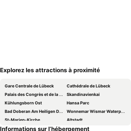
Explorez les attractions à proximité
Agrandir la carte
Gare Centrale de Lübeck
Cathédrale de Lübeck
Palais des Congrès et de la Musique de Lübeck
Skandinavienkai
Kühlungsborn Ost
Hansa Parc
Bad Doberan Am Heiligen Damm
Wonnemar Wismar Waterpark and Spa
St-Marien-Kirche
Altstadt
Informations sur l’hébergement
Travemünde
Promenade de la plage