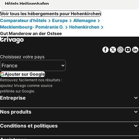
Hôtels Heiligenhafen
Voir tous les hébergements pour Hohenkirchen
Comparateur d'hôtels
Europe
Allemagne
Mecklembourg- Poméranie O.
Hohenkirchen
Gut Manderow an der Ostsee
Facebook
Twitter
Insta
Yo
Choisissez votre pays
Ajouter sur Google
Retrouvez facilement nos résultats :
ajoutez trivago comme source
préférée sur Google.
Entreprise
Nos produits
Conditions et politiques