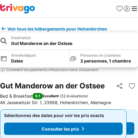
Favoris
Se con
Me
Voir tous les hébergements pour Hohenkirchen
Destination
Gut Manderow an der Ostsee
Arrivée/départ
Personnes et chambres
Dates
2 personnes, 1 chambre
Comment les paiements influencent notre classement
Gut Manderow an der Ostsee
Partager
Aj
Bed & Breakfast
9,1
Excellent
(
32 évaluations
)
Alt Jassewitzer Str. 1, 23968, Hohenkirchen, Allemagne
Sélectionnez des dates pour voir les prix exacts
Sélectionnez des dates pour voir les prix exacts
Consulter les prix
Consulter les prix