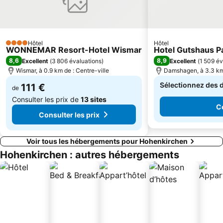
Hôtel
Hôtel
4 Étoiles
WONNEMAR Resort-Hotel Wismar
Hotel Gutshaus Pa
8,6
8,9
Excellent
(
3 806 évaluations
)
Excellent
(
1 509 év
Wismar, à 0.9 km de : Centre-ville
Damshagen, à 3.3 km 
Sélectionnez des d
111 €
de
Consulter les prix de
13 sites
Co
Consulter les prix
Voir tous les hébergements pour Hohenkirchen
Hohenkirchen : autres hébergements