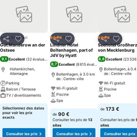
Bed & Breakfast
Hôtel
Hôtel
4 Étoiles
4 Étoiles
Partager
Ajouter à mes favoris
Partager
Ajouter à mes favoris
Partager
Ajouter à
Gut Manderow an der
Lindner Hotel
Seehotel Großher
Ostsee
Boltenhagen, part of
von Mecklenburg
JdV by Hyatt
9,1
8,6
Excellent
(
32 évaluations
)
Excellent
(
23 536
8,7
Excellent
(
8 615 évaluations
)
Hohenkirchen,
Boltenhagen, à 0.4
Allemagne
de : Centre-ville
Boltenhagen, à 3.0 km
de : Centre-ville
Parking
Wi-Fi gratuit
Wi-Fi gratuit
Balcon / Terrasse
Piscine
Piscine
TV / divertissements
Spa
Spa
Consulter les prix
Consulter les pri
Sélectionnez des dates
173 €
de
Consulter les prix
pour voir les prix
90 €
de
exacts
Consulter les prix de
13
Consulter les prix de
sites
sites
Consulter les prix
Consulter les prix
Consulter les prix