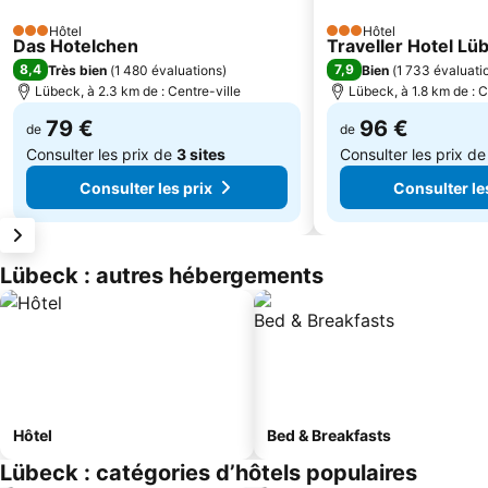
Hôtel
Hôtel
3 Étoiles
3 Étoiles
Das Hotelchen
Traveller Hotel Lü
8,4
7,9
Très bien
(
1 480 évaluations
)
Bien
(
1 733 évaluati
Lübeck, à 2.3 km de : Centre-ville
Lübeck, à 1.8 km de : C
79 €
96 €
de
de
Consulter les prix de
3 sites
Consulter les prix d
Consulter les prix
Consulter le
Lübeck : autres hébergements
Hôtel
Bed & Breakfasts
Lübeck : catégories d’hôtels populaires