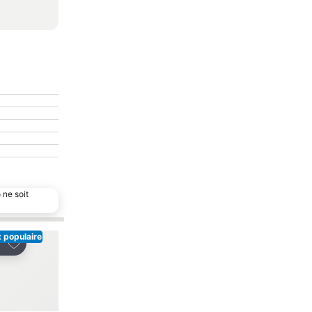
 ne soit
 populaire
Ajouter à mes favoris
Ajouter à mes favor
tager
Partager