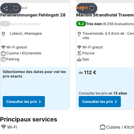
Ajouter à mes favoris
Ajouter à mes favor
Bed & Breakfast
Hôtel
4 Étoiles
Partager
Partager
Ferienwohnungen Fehlingstr 28
Maritim Strandhotel Trave
/
8,2
Aucune évaluation
Très bien
(
6 356 évaluations
Lübeck, Allemagne
Travemünde, à 0.8 km de : Cen
ville
Wi-Fi gratuit
Wi-Fi gratuit
Cuisine / Kitchenette
Piscine
Parking
Spa
Consulter les prix
Consulter les prix
Sélectionnez des dates pour voir les
112 €
de
prix exacts
Consulter les prix de
13 sites
Consulter les prix
Consulter les prix
Principaux services
Wi-Fi
Cuisine / Kitc