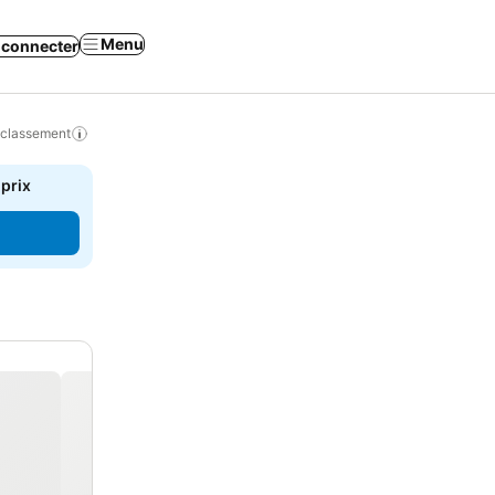
Menu
 connecter
 classement
 prix