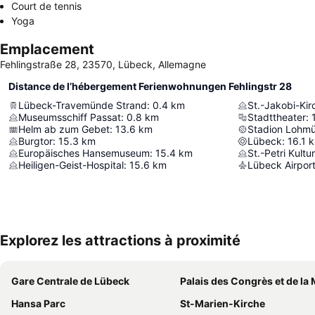
Court de tennis
Yoga
Emplacement
Fehlingstraße 28, 23570, Lübeck, Allemagne
Distance de l’hébergement Ferienwohnungen Fehlingstr 28
Lübeck-Travemünde Strand
:
0.4
km
St.-Jakobi-Kir
Museumsschiff Passat
:
0.8
km
Stadttheater
:
Helm ab zum Gebet
:
13.6
km
Stadion Lohmü
Burgtor
:
15.3
km
Lübeck
:
16.1
Europäisches Hansemuseum
:
15.4
km
St.-Petri Kultu
Heiligen-Geist-Hospital
:
15.6
km
Lübeck Airpor
Explorez les attractions à proximité
Gare Centrale de Lübeck
Palais des Congrès et de la Musique de Lü
Hansa Parc
St-Marien-Kirche