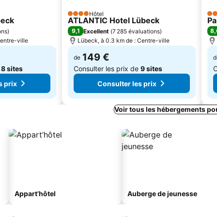
Hôtel
4 Étoiles
4 É
beck
ATLANTIC Hotel Lübeck
Pa
9,1
8,
ons
)
Excellent
(
7 285 évaluations
)
entre-ville
Lübeck, à 0.3 km de : Centre-ville
149 €
de
d
e
8 sites
Consulter les prix de
9 sites
C
s prix
Consulter les prix
Voir tous les hébergements po
Appart’hôtel
Auberge de jeunesse