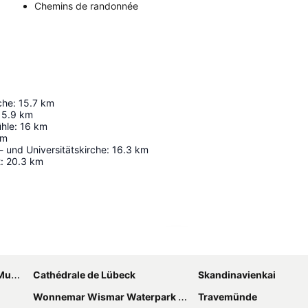
Chemins de randonnée
che
:
15.7
km
15.9
km
hle
:
16
km
km
r- und Universitätskirche
:
16.3
km
t
:
20.3
km
Agrandir la carte
beck
Cathédrale de Lübeck
Skandinavienkai
Wonnemar Wismar Waterpark and Spa
Travemünde