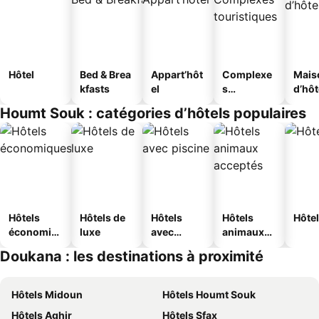
Hôtel
Bed & Brea
Appart’hôt
Complexe
Mais
kfasts
el
s
d’hô
touristique
Houmt Souk : catégories d’hôtels populaires
s
Hôtels
Hôtels de
Hôtels
Hôtels
Hôtel
économiq
luxe
avec
animaux
ues
piscine
acceptés
Doukana : les destinations à proximité
Hôtels Midoun
Hôtels Houmt Souk
Hôtels Aghir
Hôtels Sfax