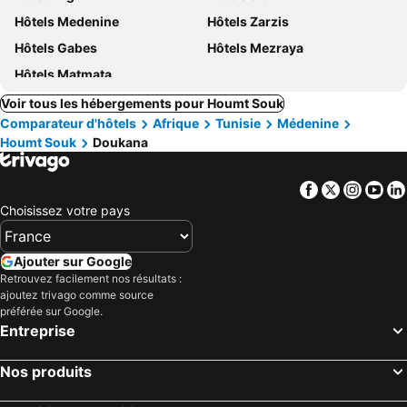
Hôtels Medenine
Hôtels Zarzis
Hôtels Gabes
Hôtels Mezraya
Hôtels Matmata
Voir tous les hébergements pour Houmt Souk
Comparateur d'hôtels
Afrique
Tunisie
Médenine
Houmt Souk
Doukana
Facebook
Twitter
Insta
Yo
Choisissez votre pays
Ajouter sur Google
Retrouvez facilement nos résultats :
ajoutez trivago comme source
préférée sur Google.
Entreprise
Nos produits