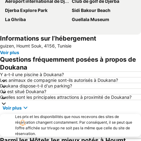
Aéroport international de Djerba-Zarzis
Club de golf de Djerba
Djerba Explore Park
Sidi Bakour Beach
La Ghriba
Guellala Museum
Informations sur l’hébergement
guizen, Houmt Souk, 4156, Tunisie
Voir plus
Questions fréquemment posées à propos de
Doukana
Y a-t-il une piscine à Doukana?
Les animaux de compagnie sont-ils autorisés à Doukana?
Doukana dispose-t-il d'un parking?
Où est situé Doukana?
Quelles sont les principales attractions à proximité de Doukana?
Voir plus
Les prix et les disponibilités que nous recevons des sites de
réservation changent constamment. Par conséquent, il se peut que
l’offre affichée sur trivago ne soit pas la même que celle du site de
réservation.
Parmi les Hôtels les mieux notés à Houmt