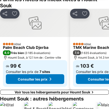
Souk
Partager
Ajouter à mes favoris
Partager
Ajouter à mes
Hôtel
Hôtel
4 Étoiles
4 Étoiles
Palm Beach Club Djerba
TMK Marine Beach
8,0
7,0
Très bien
(
3 185 évaluations
)
(
1 635 évaluations
)
Houmt Souk, à 12.1 km de : Centre-ville
Houmt Souk, à 14.3 km 
99 €
103 €
de
de
Consulter les prix de
7 sites
Consulter les prix d
Consulter les prix
Consulter le
Voir tous les hébergements pour Houmt Souk
Houmt Souk : autres hébergements