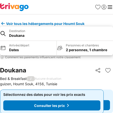
Favoris
Se con
Me
Voir tous les hébergements pour Houmt Souk
Destination
Doukana
Arrivée/départ
Personnes et chambres
Dates
2 personnes, 1 chambre
Comment les paiements influencent notre classement
Doukana
Partager
Aj
Bed & Breakfast
/
Aucune évaluation
guizen, Houmt Souk, 4156, Tunisie
Sélectionnez des dates pour voir les prix exacts
Sélectionnez des dates pour voir les prix exacts
Consulter les prix
Consulter les prix