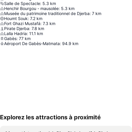
Salle de Spectacle
:
5.3
km
Henchir Bourgou - mausolée
:
5.3
km
Museée du patrimoine traditionnel de Djerba
:
7
km
Houmt Souk
:
7.2
km
Fort Ghazi Mustafá
:
7.3
km
Pirate Djerba
:
7.8
km
Lalla Hadria
:
11.1
km
Gabès
:
77
km
Aéroport De Gabès-Matmata
:
94.9
km
Explorez les attractions à proximité
Agrandir la carte