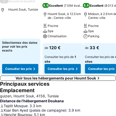
/
Aucune évaluation
8,9
8,6
Excellent
(
7 094 évaluations
Excellent
)
(
8 013 é
Houmt Souk, Tunisie
Houmt Souk, à 12.5 km
Midoun, à 2.9 km de
de : Centre-ville
Centre-ville
Consulter les prix
Piscine
Piscine
Spa
Spa
Climatisation
Parking
Sélectionnez des dates
Consulter les prix
Consulter les pri
pour voir les prix
120 €
33 €
de
de
exacts
Consulter les prix de
1
Consulter les prix de
site
sites
Consulter les prix
Consulter les prix
Consulter les prix
Voir tous les hébergements pour Houmt Souk
Principaux services
Emplacement
guizen, Houmt Souk, 4156, Tunisie
Distance de l’hébergement Doukana
Tejdit Mosque
:
3.3
km
Ksar Ben Ayed (palais de campagne)
:
3.9
km
Henchir Bourgou
:
5.1
km