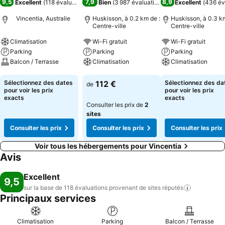
9,5
7,9
8,9
Excellent
(
118 évaluations
)
Bien
(
3 987 évaluations
)
Excellent
(
436 év
Vincentia, Australie
Huskisson, à 0.2 km de :
Huskisson, à 0.3 km
Centre-ville
Centre-ville
Climatisation
Wi-Fi gratuit
Wi-Fi gratuit
Parking
Parking
Parking
Balcon / Terrasse
Climatisation
Climatisation
Consulter les prix
Consulter les prix
Consulter les pri
Sélectionnez des dates
112 €
Sélectionnez des da
de
pour voir les prix
pour voir les prix
exacts
exacts
Consulter les prix de
2
sites
Consulter les prix
Consulter les prix
Consulter les prix
Voir tous les hébergements pour Vincentia
Avis
Excellent
9,5
sur la base de 118 évaluations provenant de sites
réputés
Principaux services
Climatisation
Parking
Balcon / Terrasse