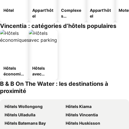
Hôtel
Appart’hôt
Complexe
Appart’hôt
Mote
el
s
el
touristique
Vincentia : catégories d’hôtels populaires
s
Hôtels
Hôtels
économiq
avec
ues
parking
B & B On The Water : les destinations à
proximité
Hôtels Wollongong
Hôtels Kiama
Hôtels Ulladulla
Hôtels Vincentia
Hôtels Batemans Bay
Hôtels Huskisson