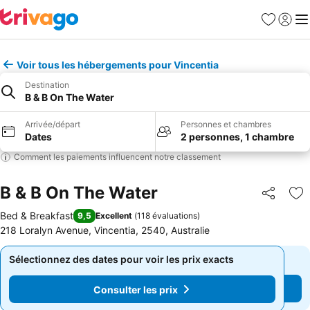
Favoris
Se con
Me
Voir tous les hébergements pour Vincentia
Destination
B & B On The Water
Arrivée/départ
Personnes et chambres
Dates
2 personnes, 1 chambre
Comment les paiements influencent notre classement
B & B On The Water
Partager
Aj
Bed & Breakfast
9,5
Excellent
(
118 évaluations
)
218 Loralyn Avenue, Vincentia, 2540, Australie
Sélectionnez des dates pour voir les prix exacts
Sélectionnez des dates pour voir les prix exacts
Consulter les prix
Consulter les prix