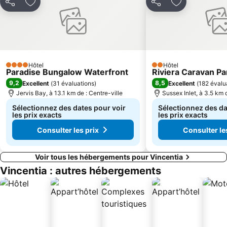
Partager
Ajouter à mes favoris
Partager
Ajouter à mes
Hôtel
Hôtel
4 Étoiles
2 Étoiles
Paradise Bungalow Waterfront
Riviera Caravan Pa
9,2
8,5
Excellent
(
31 évaluations
)
Excellent
(
182 évalu
Jervis Bay, à 13.1 km de : Centre-ville
Sussex Inlet, à 3.5 km 
Sélectionnez des dates pour voir
Sélectionnez des da
les prix exacts
les prix exacts
Consulter les prix
Consulter le
Voir tous les hébergements pour Vincentia
Vincentia : autres hébergements