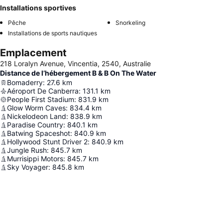
Installations sportives
Pêche
Snorkeling
Installations de sports nautiques
Emplacement
218 Loralyn Avenue, Vincentia, 2540, Australie
Distance de l’hébergement B & B On The Water
Bomaderry
:
27.6
km
Aéroport De Canberra
:
131.1
km
People First Stadium
:
831.9
km
Glow Worm Caves
:
834.4
km
Nickelodeon Land
:
838.9
km
Paradise Country
:
840.1
km
Batwing Spaceshot
:
840.9
km
Hollywood Stunt Driver 2
:
840.9
km
Jungle Rush
:
845.7
km
Murrisippi Motors
:
845.7
km
Sky Voyager
:
845.8
km