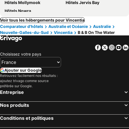
Hôtels Mollymook
Hôtels Jervis Bay
Hôtels Nowra
Voir tous les hébergements pour Vincentia
Comparateur d'hôtels
Australie et Océanie
Australie
Nouvelle-Galles-du-Sud
Vincentia
B & B On The Water
Facebook
Twitter
Insta
Yo
Choisissez votre pays
Ajouter sur Google
Retrouvez facilement nos résultats :
ajoutez trivago comme source
préférée sur Google.
Entreprise
Nos produits
Conditions et politiques