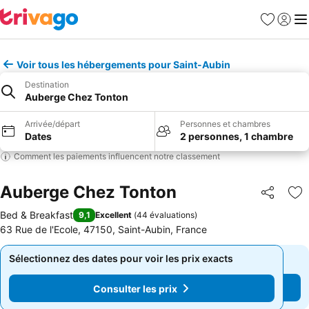
Favoris
Se con
Me
Voir tous les hébergements pour Saint-Aubin
Destination
Auberge Chez Tonton
Arrivée/départ
Personnes et chambres
Dates
2 personnes, 1 chambre
Comment les paiements influencent notre classement
Auberge Chez Tonton
Partager
Aj
Bed & Breakfast
9,1
Excellent
(
44 évaluations
)
63 Rue de l'Ecole, 47150, Saint-Aubin, France
Sélectionnez des dates pour voir les prix exacts
Sélectionnez des dates pour voir les prix exacts
Consulter les prix
Consulter les prix