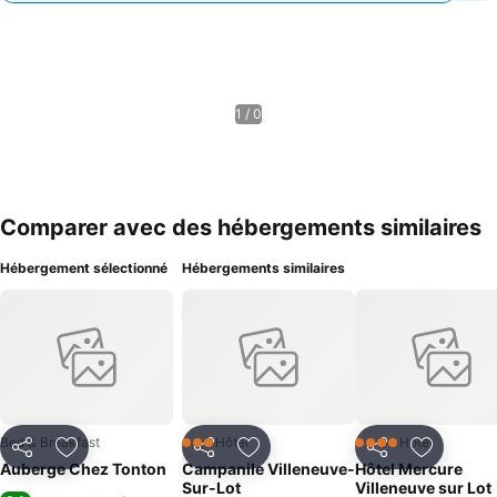
1 / 0
Comparer avec des hébergements similaires
Hébergement sélectionné
Hébergements similaires
Bed & Breakfast
Hôtel
Hôtel
3 Étoiles
4 Étoiles
Partager
Ajouter à mes favoris
Partager
Ajouter à mes favoris
Partager
Ajouter à
Auberge Chez Tonton
Campanile Villeneuve-
Hôtel Mercure
Sur-Lot
Villeneuve sur Lot