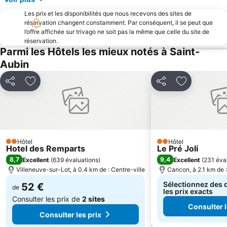
Les prix et les disponibilités que nous recevons des sites de
réservation changent constamment. Par conséquent, il se peut que
l’offre affichée sur trivago ne soit pas la même que celle du site de
réservation.
Parmi les Hôtels les mieux notés à Saint-
Aubin
Partager
Ajouter à mes favoris
Partager
Ajouter à m
Hôtel
Hôtel
2 Étoiles
2 Étoiles
Hotel des Remparts
Le Pré Joli
8,7
9,4
Excellent
(
639 évaluations
)
Excellent
(
231 éva
Villeneuve-sur-Lot, à 0.4 km de : Centre-ville
Cancon, à 2.1 km de :
Sélectionnez des d
52 €
de
les prix exacts
Consulter les prix de
2 sites
Consulter l
Consulter les prix