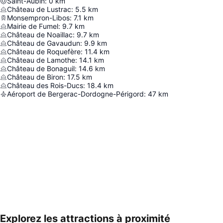
Saint-Aubin
:
0
km
Château de Lustrac
:
5.5
km
Monsempron-Libos
:
7.1
km
Mairie de Fumel
:
9.7
km
Château de Noaillac
:
9.7
km
Château de Gavaudun
:
9.9
km
Château de Roquefère
:
11.4
km
Château de Lamothe
:
14.1
km
Château de Bonaguil
:
14.6
km
Château de Biron
:
17.5
km
Château des Rois-Ducs
:
18.4
km
Aéroport de Bergerac-Dordogne-Périgord
:
47
km
Explorez les attractions à proximité