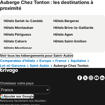
Auberge Chez Tonton : les destinations à
proximité
Hôtels Sarlat-la-Canéda
Hôtels Bergerac
Hôtels Montauban
Hôtels Brive-la-Gaillarde
Hôtels Périgueux
Hôtels Agen
Hôtels Cahors
Hôtels Saint-Emilion
Hôtels Montignac
Voir tous les hébergements pour Saint-Aubin
Comparateur d'hôtels
Europe
France
Aquitaine
Lot-et-Garonne
Saint-Aubin
Auberge Chez Tonton
Facebook
Twitter
Insta
Yo
Choisissez votre pays
Ajouter sur Google
Retrouvez facilement nos résultats :
ajoutez trivago comme source