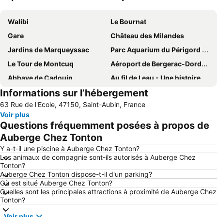
Agrandir la carte
Walibi
Le Bournat
Gare
Château des Milandes
Jardins de Marqueyssac
Parc Aquarium du Périgord Noir
Le Tour de Montcuq
Aéroport de Bergerac-Dordogne-Périgord
Abbaye de Cadouin
Au fil de l eau - Une histoire
Informations sur l’hébergement
Le Pont Valentré
Aéroport Agen-La Garenne
63 Rue de l'Ecole, 47150, Saint-Aubin, France
La Halle
La Place de la Halle
Voir plus
Marché hebdomadaire
Hôtel de Roaldès dit Maison Henri IV
Questions fréquemment posées à propos de
Auberge Chez Tonton
Y a-t-il une piscine à Auberge Chez Tonton?
Les animaux de compagnie sont-ils autorisés à Auberge Chez
Tonton?
Auberge Chez Tonton dispose-t-il d'un parking?
Où est situé Auberge Chez Tonton?
Quelles sont les principales attractions à proximité de Auberge Chez
Tonton?
Voir plus