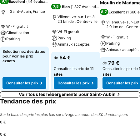
9,1
Excellent
(
44 évaluations
)
Moulin de Madam
7,5
Bien
(
1 827 évaluations
)
Saint-Aubin, France
8,7
Excellent
(
1 660 é
Villeneuve-sur-Lot, à
2.1 km de : Centre-ville
Villeneuve-sur-Lot,
Wi-Fi gratuit
2.0 km de : Centre-
Wi-Fi gratuit
Climatisation
Wi-Fi gratuit
Parking
Parking
Parking
Animaux acceptés
Animaux acceptés
Sélectionnez des dates
pour voir les prix
54 €
de
exacts
79 €
de
Consulter les prix de
11
Consulter les prix de
sites
sites
Consulter les prix
Consulter les prix
Consulter les prix
Voir tous les hébergements pour Saint-Aubin
Tendance des prix
Sur la base des prix les plus bas sur trivago au cours des 30 derniers jours
0 €
0 €