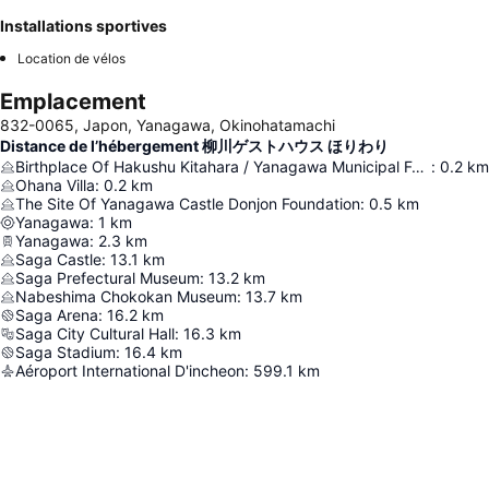
Installations sportives
Location de vélos
Emplacement
832-0065, Japon, Yanagawa, Okinohatamachi
Distance de l’hébergement 柳川ゲストハウス ほりわり
Birthplace Of Hakushu Kitahara / Yanagawa Municipal Folk Museum
:
0.2
km
Ohana Villa
:
0.2
km
The Site Of Yanagawa Castle Donjon Foundation
:
0.5
km
Yanagawa
:
1
km
Yanagawa
:
2.3
km
Saga Castle
:
13.1
km
Saga Prefectural Museum
:
13.2
km
Nabeshima Chokokan Museum
:
13.7
km
Saga Arena
:
16.2
km
Saga City Cultural Hall
:
16.3
km
Saga Stadium
:
16.4
km
Aéroport International D'incheon
:
599.1
km