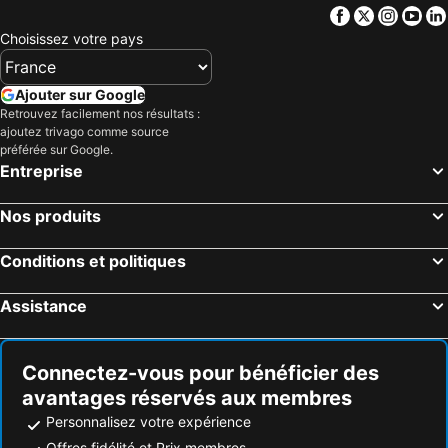
Facebook
Twitter
Insta
Yo
Choisissez votre pays
Ajouter sur Google
Retrouvez facilement nos résultats :
ajoutez trivago comme source
préférée sur Google.
Entreprise
Nos produits
Conditions et politiques
Assistance
Connectez-vous pour bénéficier des
avantages réservés aux membres
Personnalisez votre expérience
Offres fidélité et Prix membres