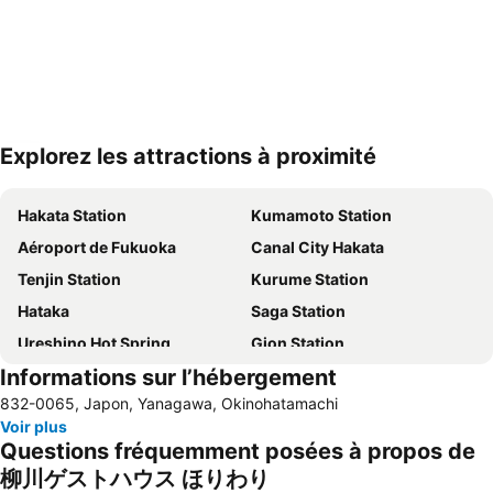
Explorez les attractions à proximité
Agrandir la carte
Hakata Station
Kumamoto Station
Aéroport de Fukuoka
Canal City Hakata
Tenjin Station
Kurume Station
Hataka
Saga Station
Ureshino Hot Spring
Gion Station
Informations sur l’hébergement
Acros Fukuoka
Nakasu-Kawabata Station
832-0065, Japon, Yanagawa, Okinohatamachi
Kumamoto Castle
Fukuoka Yafuoku! Dome
Voir plus
Fukuoka Kokusai Center
Questions fréquemment posées à propos de
柳川ゲストハウス ほりわり