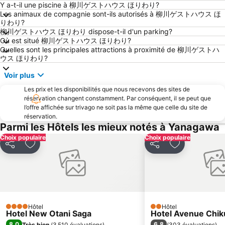
Y a-t-il une piscine à 柳川ゲストハウス ほりわり?
Les animaux de compagnie sont-ils autorisés à 柳川ゲストハウス ほ
りわり?
柳川ゲストハウス ほりわり dispose-t-il d'un parking?
Où est situé 柳川ゲストハウス ほりわり?
Quelles sont les principales attractions à proximité de 柳川ゲストハ
ウス ほりわり?
Voir plus
Les prix et les disponibilités que nous recevons des sites de
réservation changent constamment. Par conséquent, il se peut que
l’offre affichée sur trivago ne soit pas la même que celle du site de
réservation.
Parmi les Hôtels les mieux notés à Yanagawa
Choix populaire
Choix populaire
Partager
Ajouter à mes favoris
Partager
Ajouter à mes
Hôtel
Hôtel
4 Étoiles
2 Étoiles
Hotel New Otani Saga
Hotel Avenue Chi
8,0
6,8
Très bien
(
3 510 évaluations
)
(
303 évaluations
)