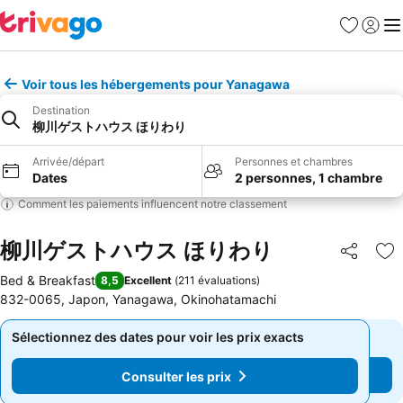
Favoris
Se con
Me
Voir tous les hébergements pour Yanagawa
Destination
柳川ゲストハウス ほりわり
Arrivée/départ
Personnes et chambres
Dates
2 personnes, 1 chambre
Comment les paiements influencent notre classement
柳川ゲストハウス ほりわり
Partager
Aj
Bed & Breakfast
8,5
Excellent
(
211 évaluations
)
832-0065, Japon, Yanagawa, Okinohatamachi
Sélectionnez des dates pour voir les prix exacts
Sélectionnez des dates pour voir les prix exacts
Consulter les prix
Consulter les prix