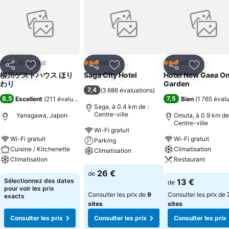
Bed & Breakfast
Hôtel
Hôtel
3 Étoiles
3 Étoiles
Partager
Ajouter à mes favoris
Partager
Ajouter à mes favoris
Partager
Ajouter à
柳川ゲストハウス ほり
Saga City Hotel
Hotel New Gaea O
わり
Garden
7,4
(
3 686 évaluations
)
8,5
7,5
Excellent
(
211 évaluations
)
Bien
(
1 765 éval
Saga, à 0.4 km de :
Centre-ville
Yanagawa, Japon
Omuta, à 0.9 km de
Centre-ville
Wi-Fi gratuit
Wi-Fi gratuit
Wi-Fi gratuit
Parking
Cuisine / Kitchenette
Climatisation
Climatisation
Climatisation
Restaurant
Consulter les prix
26 €
de
Consulter les prix
Consulter les pri
Sélectionnez des dates
13 €
de
pour voir les prix
Consulter les prix de
9
Consulter les prix de
exacts
sites
sites
Consulter les prix
Consulter les prix
Consulter les prix