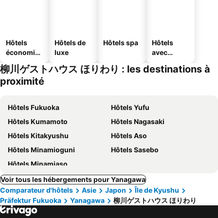
Hôtels
Hôtels de
Hôtels spa
Hôtels
économiq
luxe
avec
ues
parking
柳川ゲストハウス ほりわり : les destinations à
proximité
Hôtels Fukuoka
Hôtels Yufu
Hôtels Kumamoto
Hôtels Nagasaki
Hôtels Kitakyushu
Hôtels Aso
Hôtels Minamioguni
Hôtels Sasebo
Hôtels Minamiaso
Voir tous les hébergements pour Yanagawa
Comparateur d'hôtels
Asie
Japon
Île de Kyushu
Präfektur Fukuoka
Yanagawa
柳川ゲストハウス ほりわり