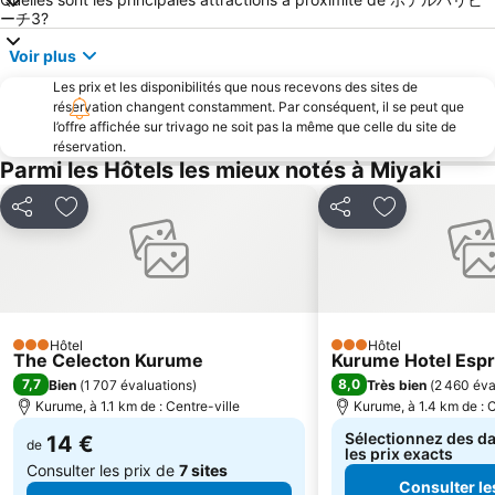
ーチ3?
Voir plus
Les prix et les disponibilités que nous recevons des sites de
réservation changent constamment. Par conséquent, il se peut que
l’offre affichée sur trivago ne soit pas la même que celle du site de
réservation.
Parmi les Hôtels les mieux notés à Miyaki
Partager
Ajouter à mes favoris
Partager
Ajouter à mes
Hôtel
Hôtel
3 Étoiles
3 Étoiles
The Celecton Kurume
Kurume Hotel Espr
7,7
8,0
Bien
(
1 707 évaluations
)
Très bien
(
2 460 éva
Kurume, à 1.1 km de : Centre-ville
Kurume, à 1.4 km de : C
Sélectionnez des da
14 €
de
les prix exacts
Consulter les prix de
7 sites
Consulter le