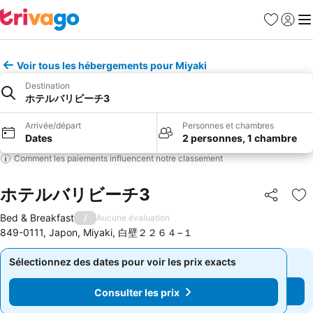
Favoris
Se con
Me
Voir tous les hébergements pour Miyaki
Destination
ホテルバリビーチ3
Arrivée/départ
Personnes et chambres
Dates
2 personnes, 1 chambre
Comment les paiements influencent notre classement
ホテルバリビーチ3
Partager
Aj
Bed & Breakfast
/
Aucune évaluation
849-0111, Japon, Miyaki, 白壁２２６４−１
Sélectionnez des dates pour voir les prix exacts
Sélectionnez des dates pour voir les prix exacts
Consulter les prix
Consulter les prix