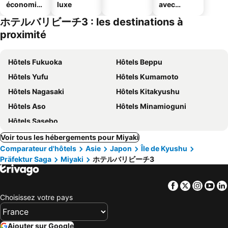
économiq
luxe
avec
ues
parking
ホテルバリビーチ3 : les destinations à
proximité
Hôtels Fukuoka
Hôtels Beppu
Hôtels Yufu
Hôtels Kumamoto
Hôtels Nagasaki
Hôtels Kitakyushu
Hôtels Aso
Hôtels Minamioguni
Hôtels Sasebo
Voir tous les hébergements pour Miyaki
Comparateur d'hôtels
Asie
Japon
Île de Kyushu
Präfektur Saga
Miyaki
ホテルバリビーチ3
Facebook
Twitter
Insta
Yo
Choisissez votre pays
Ajouter sur Google