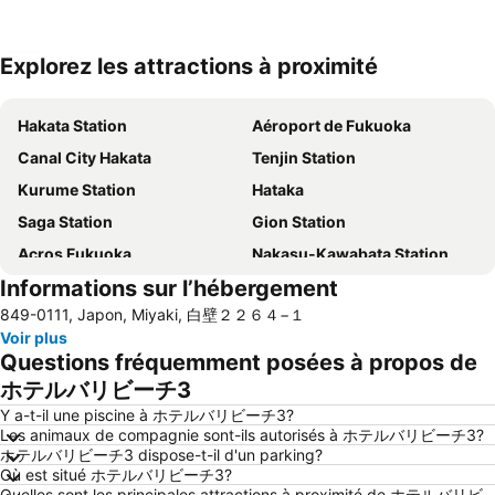
Explorez les attractions à proximité
Agrandir la carte
Hakata Station
Aéroport de Fukuoka
Canal City Hakata
Tenjin Station
Kurume Station
Hataka
Saga Station
Gion Station
Acros Fukuoka
Nakasu-Kawabata Station
Informations sur l’hébergement
Fukuoka Kokusai Center
Fukuoka Yafuoku! Dome
849-0111, Japon, Miyaki, 白壁２２６４−１
Voir plus
Questions fréquemment posées à propos de
ホテルバリビーチ3
Y a-t-il une piscine à ホテルバリビーチ3?
Les animaux de compagnie sont-ils autorisés à ホテルバリビーチ3?
ホテルバリビーチ3 dispose-t-il d'un parking?
Où est situé ホテルバリビーチ3?
Quelles sont les principales attractions à proximité de ホテルバリビ