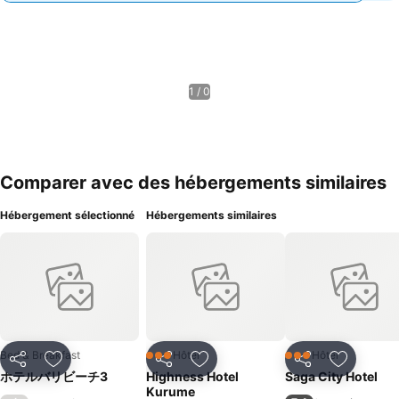
1 / 0
Comparer avec des hébergements similaires
Hébergement sélectionné
Hébergements similaires
Bed & Breakfast
Hôtel
Hôtel
3 Étoiles
3 Étoiles
Partager
Ajouter à mes favoris
Partager
Ajouter à mes favoris
Partager
Ajouter à
ホテルバリビーチ3
Highness Hotel
Saga City Hotel
Kurume