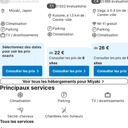
/
7,4
Aucune évaluation
(
3 686 évaluatio
7,1
(
1 632 évaluations
)
Miyaki, Japon
Saga, à 0.4 km de :
Centre-ville
Kurume, à 1.5 km de :
Centre-ville
Climatisation
Wi-Fi gratuit
Parking
Parking
Parking
Climatisation
TV / divertissements
Climatisation
Consulter les prix
Consulter les prix
Consulter les pri
Sélectionnez des dates
26 €
de
pour voir les prix
22 €
de
exacts
Consulter les prix de
8
Consulter les prix de
sites
sites
Consulter les prix
Consulter les prix
Consulter les prix
Voir tous les hébergements pour Miyaki
Principaux services
Climatisation
Parking
TV / divertissements
Sèche-cheveux
Chambres non-fumeurs
Tous les services