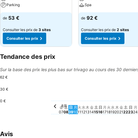
Parking
Spa
53 €
92 €
de
de
Consulter les prix de
3 sites
Consulter les prix de
2 sites
Consulter les prix
Consulter les prix
Tendance des prix
Sur la base des prix les plus bas sur trivago au cours des 30 dernier
62 €
30 €
土, 8月 08
62 €
土, 8月 15
60 €
土, 8
60 €
日, 8月 09
54 €
月, 8月 10
53 €
水, 8月 19
49 €
火, 8月 11
48 €
0 €
8月
金, 8月 07
Aucun prix disponible à cette da
水, 8月 12
Aucun prix disponible à
木, 8月 13
Aucun prix disponible
金, 8月 14
Aucun prix disponib
日, 8月 16
Aucun prix dispo
月, 8月 17
Aucun prix dis
火, 8月 18
Aucun prix d
木, 8月 2
Aucun pri
金, 8月 
Aucun p
日,
Auc
月
A
金
土
日
月
火
水
木
金
土
日
月
火
水
木
金
土
日
月
07
08
09
10
11
12
13
14
15
16
17
18
19
20
21
22
23
24
Avis