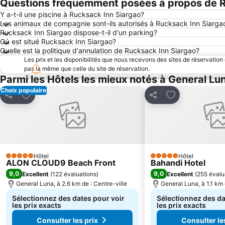
Questions fréquemment posées à propos de R
Y a-t-il une piscine à Rucksack Inn Siargao?
Les animaux de compagnie sont-ils autorisés à Rucksack Inn Siarga
Rucksack Inn Siargao dispose-t-il d'un parking?
Où est situé Rucksack Inn Siargao?
Quelle est la politique d'annulation de Rucksack Inn Siargao?
Les prix et les disponibilités que nous recevons des sites de réservation
pas la même que celle du site de réservation.
Parmi les Hôtels les mieux notés à General Lu
Choix populaire
Ajouter à mes favoris
Ajouter à mes f
Partager
Partager
Hôtel
Hôtel
5 Étoiles
5 Étoiles
ALON CLOUD9 Beach Front
Bahandi Hotel
9,0
9,0
Excellent
(
122 évaluations
)
Excellent
(
255 évalu
General Luna, à 2.6 km de : Centre-ville
General Luna, à 1.1 km 
Sélectionnez des dates pour voir
Sélectionnez des da
les prix exacts
les prix exacts
Consulter les prix
Consulter le