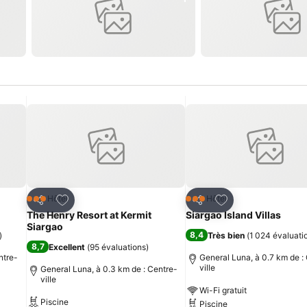
is
Ajouter à mes favoris
Ajouter à mes fav
Hôtel
Hôtel
3 Étoiles
3 Étoiles
Partager
Partager
The Henry Resort at Kermit
Siargao Island Villas
Siargao
8,4
)
Très bien
(
1 024 évaluati
8,7
Excellent
(
95 évaluations
)
ntre-
General Luna, à 0.7 km de :
ville
General Luna, à 0.3 km de : Centre-
ville
Wi-Fi gratuit
Piscine
Piscine