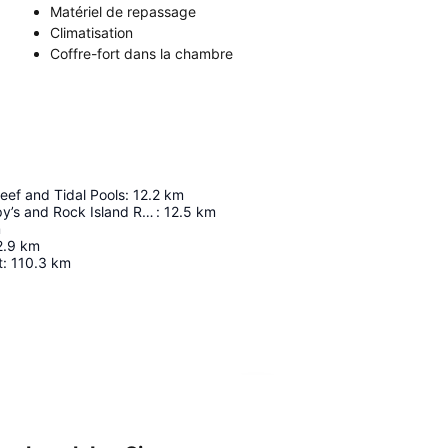
Matériel de repassage
Climatisation
Coffre-fort dans la chambre
ef and Tidal Pools
:
12.2
km
Boats To Stimpy’s and Rock Island Reef Break
:
12.5
km
m
2.9
km
t
:
110.3
km
Agrandir la carte