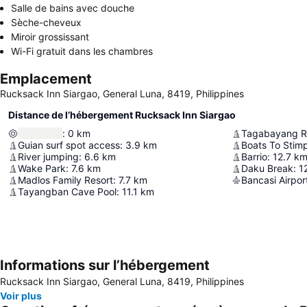
Salle de bains avec douche
Sèche-cheveux
Miroir grossissant
Wi-Fi gratuit dans les chambres
Emplacement
Rucksack Inn Siargao, General Luna, 8419, Philippines
Distance de l’hébergement Rucksack Inn Siargao
:
0
km
Tagabayang Re
Guian surf spot access
:
3.9
km
River jumping
:
6.6
km
Barrio
:
12.7
k
Wake Park
:
7.6
km
Daku Break
:
1
Madlos Family Resort
:
7.7
km
Bancasi Airpor
Tayangban Cave Pool
:
11.1
km
Informations sur l’hébergement
Rucksack Inn Siargao, General Luna, 8419, Philippines
Voir plus