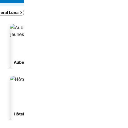
eral Luna
Auberge de jeunesse
Maison d’hôtes
Hôtels spa
Hôtels de plage