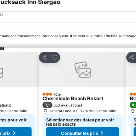
ucksack Inn Siargao
o?
 changent constamment. Par conséquent, il se peut que l’offre affichée sur trivago
na
avoris
Ajouter à mes favoris
Partager
Par
Hôtel
3 Étoiles
3 É
Cherinicole Beach Resort
Bl
7,1
8,
ations
)
(
653 évaluations
)
de : Centre-ville
General Luna, à 0.6 km de : Centre-ville
tes pour voir
Sélectionnez des dates pour voir
S
les prix exacts
l
s prix
Consulter les prix