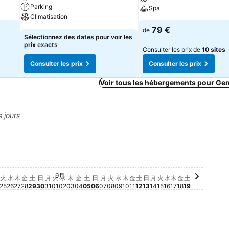
Parking
Spa
Climatisation
79 €
de
Sélectionnez des dates pour voir les
prix exacts
Consulter les prix de
10 sites
Consulter les prix
Consulter les prix
Voir tous les hébergements pour Gen
s jours
月 22
土, 8月 29
60 €
日, 8月 30
50 €
火, 8月 25
48 €
9月
te
 cette date
 à cette date
le à cette date
nible à cette date
ponible à cette date
isponible à cette date
0
x disponible à cette date
21
rix disponible à cette date
 8月 23
un prix disponible à cette date
, 8月 24
ucun prix disponible à cette date
水, 8月 26
Aucun prix disponible à cette date
木, 8月 27
Aucun prix disponible à cette date
金, 8月 28
Aucun prix disponible à cette date
月, 8月 31
Aucun prix disponible à cette date
火, 9月 01
Aucun prix disponible à cette date
水, 9月 02
Aucun prix disponible à cette date
木, 9月 03
Aucun prix disponible à cette date
金, 9月 04
Aucun prix disponible à cette date
土, 9月 05
Aucun prix disponible à cette date
日, 9月 06
Aucun prix disponible à cette date
月, 9月 07
Aucun prix disponible à cette da
火, 9月 08
Aucun prix disponible à cette 
水, 9月 09
Aucun prix disponible à cett
木, 9月 10
Aucun prix disponible à ce
金, 9月 11
Aucun prix disponible à 
土, 9月 12
Aucun prix disponible à
日, 9月 13
Aucun prix disponible
月, 9月 14
Aucun prix disponib
火, 9月 15
Aucun prix dispon
水, 9月 16
Aucun prix disp
木, 9月 17
Aucun prix dis
金, 9月 18
Aucun prix d
土, 9月 19
Aucun prix
火
水
木
金
土
日
月
火
水
木
金
土
日
月
火
水
木
金
土
日
月
火
水
木
金
土
25
26
27
28
29
30
31
01
02
03
04
05
06
07
08
09
10
11
12
13
14
15
16
17
18
19