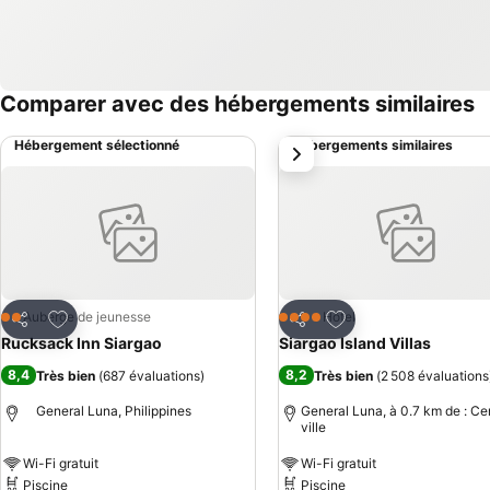
Comparer avec des hébergements similaires
Hébergement sélectionné
Hébergements similaires
suivant
Ajouter à mes favoris
Ajouter à mes favor
Auberge de jeunesse
Hôtel
2 Étoiles
4 Étoiles
Partager
Partager
Rucksack Inn Siargao
Siargao Island Villas
8,4
8,2
Très bien
(
687 évaluations
)
Très bien
(
2 508 évaluations
General Luna, Philippines
General Luna, à 0.7 km de : Ce
ville
Wi-Fi gratuit
Wi-Fi gratuit
Piscine
Piscine