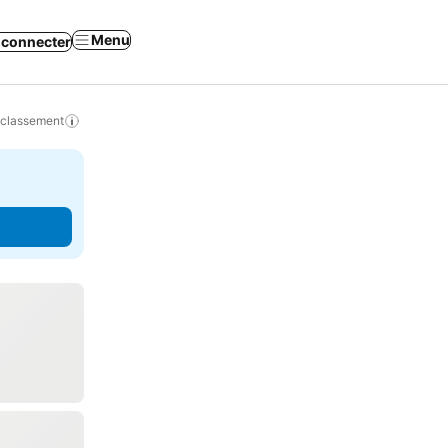
Menu
 connecter
 classement