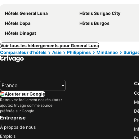
Hôtels General Luna
Hôtels Surigao City
Hôtels Dapa
Hôtels Burgos
Hôtels Dinagat
Voir tous les hébergements pour General Luna
Comparateur d'hôtels
Asie
Philippines
Mindanao
Surigao
Co
Co
Ajouter sur Google
Retrouvez facilement nos résultats :
Me
ajoutez trivago comme source
Dé
préférée sur Google.
Entreprise
Pr
À propos de nous
In
Emplois
Pr