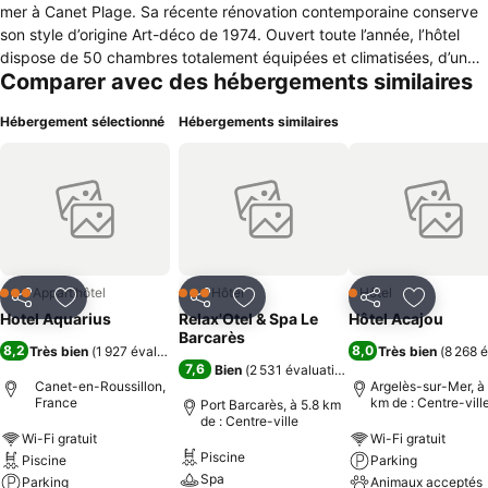
mer à Canet Plage. Sa récente rénovation contemporaine conserve
son style d’origine Art-déco de 1974. Ouvert toute l’année, l’hôtel
dispose de 50 chambres totalement équipées et climatisées, d’un
Comparer avec des hébergements similaires
restaurant, d'une piscine extérieure avec jardin, d’un ascenseur ainsi
qu’un veilleur de nuit. Pour plus de confort, les clients disposent
Hébergement sélectionné
Hébergements similaires
également et gratuitement d'un parking privé (sous réserve de
disponibilité, d’une connexion wifi, de télévision par satellite à écran
plat et d'une bagagerie.
Appart’hôtel
Hôtel
Hôtel
3 Étoiles
3 Étoiles
1 Étoiles
Partager
Ajouter à mes favoris
Partager
Ajouter à mes favoris
Partager
Ajouter à
Hotel Aquarius
Relax'Otel & Spa Le
Hôtel Acajou
Barcarès
8,2
8,0
Très bien
(
1 927 évaluations
)
Très bien
(
8 268 
7,6
Bien
(
2 531 évaluations
)
Canet-en-Roussillon,
Argelès-sur-Mer, à 
France
km de : Centre-vill
Port Barcarès, à 5.8 km
de : Centre-ville
Wi-Fi gratuit
Wi-Fi gratuit
Piscine
Piscine
Parking
Spa
Parking
Animaux acceptés