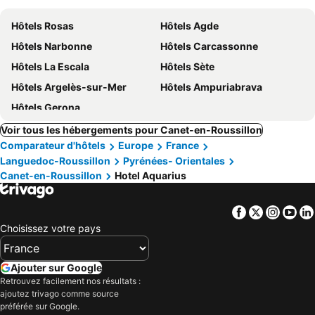
Hôtels Rosas
Hôtels Agde
Hôtels Narbonne
Hôtels Carcassonne
Hôtels La Escala
Hôtels Sète
Hôtels Argelès-sur-Mer
Hôtels Ampuriabrava
Hôtels Gerona
Voir tous les hébergements pour Canet-en-Roussillon
Comparateur d'hôtels
Europe
France
Languedoc-Roussillon
Pyrénées- Orientales
Canet-en-Roussillon
Hotel Aquarius
Facebook
Twitter
Insta
Yo
Choisissez votre pays
Ajouter sur Google
Retrouvez facilement nos résultats :
ajoutez trivago comme source
préférée sur Google.