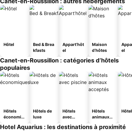
Canet-en-Roussillon : autres hébergements
Hôtel
Bed & Brea
Appart’hôt
Maison
Appa
kfasts
el
d’hôtes
el
Canet-en-Roussillon : catégories d’hôtels
populaires
Hôtels
Hôtels de
Hôtels
Hôtels
Hôtel
économiq
luxe
avec
animaux
ues
piscine
acceptés
Hotel Aquarius : les destinations à proximité