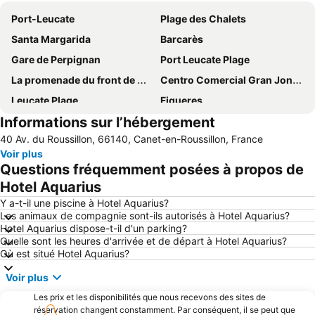
Port-Leucate
Plage des Chalets
Santa Margarida
Barcarès
Gare de Perpignan
Port Leucate Plage
La promenade du front de mer
Centro Comercial Gran Jonquera
Leucate Plage
Figueres
Informations sur l’hébergement
La Franqui
La plage
40 Av. du Roussillon, 66140, Canet-en-Roussillon, France
Baie de Cadaques
Réserve Africaine de Sigean
Voir plus
Aqua Brava
d'Argelès-sur-mer
Questions fréquemment posées à propos de
Port de Saint-Cyprien
Llançà
Hotel Aquarius
Citadelle de Roses
Port de Collioure
Y a-t-il une piscine à Hotel Aquarius?
Les animaux de compagnie sont-ils autorisés à Hotel Aquarius?
De la Gare
Plage du Lydia
Hotel Aquarius dispose-t-il d'un parking?
Quelle sont les heures d'arrivée et de départ à Hotel Aquarius?
Le Port de Canet Plage
Aéroport de Perpignan - Rivesaltes
Où est situé Hotel Aquarius?
Plage Centrale
Porte d'Espagne
Voir plus
Le Port de Port Barcarès
Côte Vermeille
Les prix et les disponibilités que nous recevons des sites de
de Banyuls
Plage du Roussillon
réservation changent constamment. Par conséquent, il se peut que