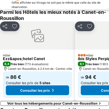
l’offre affichée sur trivago ne soit pas la même que celle du site de
Portbou
du Racou
réservation.
Les étangs de Gruissan
De Canet
Parmi les Hôtels les mieux notés à Canet-en-
Roussillon
Parc des Expositions
Plage Sud
Port de plaisance
Plage de la Lagune
Partager
Ajouter à mes favoris
Partager
Ajouter à 
Perpignan-Bompas
Plage des Capellans
Le Lydia
Palalda
Colera
Plage Centrale de Sainte Marie la Mer
Cap de Creus
Plage du Port
Hôtel
Hôtel
3 Étoiles
Ezz&apos;hotel Canet
ibis Styles Per
Le Fort de Bellegarde
Casino Castell de Peralada
8,4
8,1
Très bien
(
773 évaluations
)
Très bien
(
1 903 
Port de Port Vendres
Maison de Salvador Dali
Canet-en-Roussillon, à 2.4 km de : Centre-ville
Canet-en-Roussillon
86 €
94 €
de
de
Consulter les prix de
5 sites
Consulter les pri
Consulter les prix
Cons
Voir tous les hébergements pour Canet-en-Roussillon