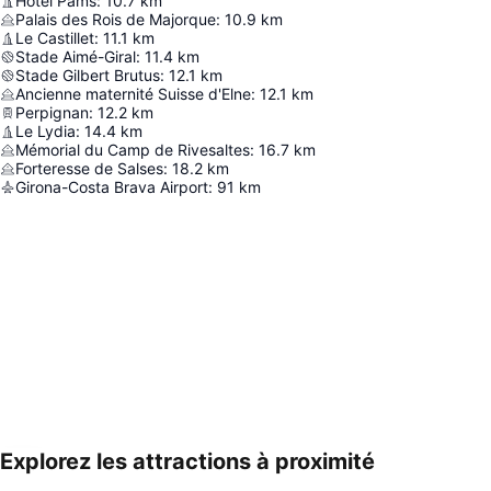
Hôtel Pams
:
10.7
km
Palais des Rois de Majorque
:
10.9
km
Le Castillet
:
11.1
km
Stade Aimé-Giral
:
11.4
km
Stade Gilbert Brutus
:
12.1
km
Ancienne maternité Suisse d'Elne
:
12.1
km
Perpignan
:
12.2
km
Le Lydia
:
14.4
km
Mémorial du Camp de Rivesaltes
:
16.7
km
Forteresse de Salses
:
18.2
km
Girona-Costa Brava Airport
:
91
km
Explorez les attractions à proximité
Agrandir la carte