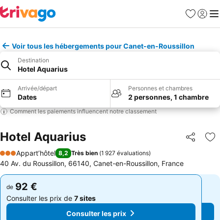
Favoris
Se con
Me
Voir tous les hébergements pour Canet-en-Roussillon
Destination
Hotel Aquarius
Arrivée/départ
Personnes et chambres
Dates
2 personnes, 1 chambre
Comment les paiements influencent notre classement
Hotel Aquarius
Partager
Aj
Appart’hôtel
8,2
Très bien
(
1 927 évaluations
)
3 Étoiles
40 Av. du Roussillon, 66140, Canet-en-Roussillon, France
92 €
92 €
de
de
Consulter les prix de
7 sites
Consulter les prix de
7 sites
Consulter les prix
Consulter les prix