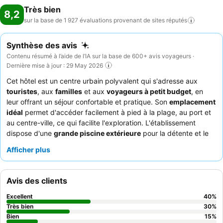
Très bien
8,2
sur la base de 1 927 évaluations provenant de sites
réputés
Synthèse des avis
Contenu résumé à l’aide de l’IA sur la base de 600+ avis voyageurs ·
Dernière mise à jour : 29 May 2026
Cet hôtel est un centre urbain polyvalent qui s'adresse aux
touristes
, aux
familles
et aux
voyageurs à petit budget
, en
leur offrant un séjour confortable et pratique. Son
emplacement
idéal
permet d'accéder facilement à pied à la plage, au port et
au centre-ville, ce qui facilite l'exploration. L'établissement
dispose d'une
grande piscine extérieure
pour la détente et le
divertissement. Les clients apprécient constamment le
Afficher plus
personnel amical et serviable
et les
buffets variés et de
grande qualité
proposés pour le petit-déjeuner et le déjeuner.
Pour une expérience plus calme, pensez à demander une
Avis des clients
chambre ne donnant pas sur la route principale.
Excellent
40
%
Très bien
30
%
Bien
15
%